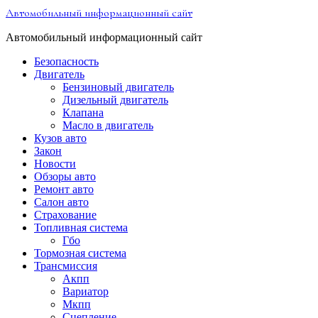
Перейти
Автомобильный информационный сайт
к
содержимому
Автомобильный информационный сайт
Безопасность
Двигатель
Бензиновый двигатель
Дизельный двигатель
Клапана
Масло в двигатель
Кузов авто
Закон
Новости
Обзоры авто
Ремонт авто
Салон авто
Страхование
Топливная система
Гбо
Тормозная система
Трансмиссия
Акпп
Вариатор
Мкпп
Сцепление