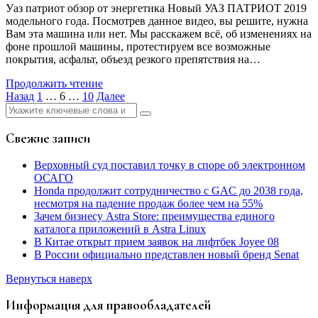
Уаз патриот обзор от энергетика Новый УАЗ ПАТРИОТ 2019
модельного года. Посмотрев данное видео, вы решите, нужна
Вам эта машина или нет. Мы расскажем всё, об изменениях на
фоне прошлой машины, протестируем все возможные
покрытия, асфальт, объезд резкого препятствия на…
Продолжить чтение
Пагинация
Назад
1
…
6
…
10
Далее
Найти:
записей
Свежие записи
Верховный суд поставил точку в споре об электронном
ОСАГО
Honda продолжит сотрудничество с GAC до 2038 года,
несмотря на падение продаж более чем на 55%
Зачем бизнесу Astra Store: преимущества единого
каталога приложений в Astra Linux
В Китае открыт прием заявок на лифтбек Joyee 08
В России официально представлен новый бренд Senat
Вернуться наверх
Информация для правообладателей