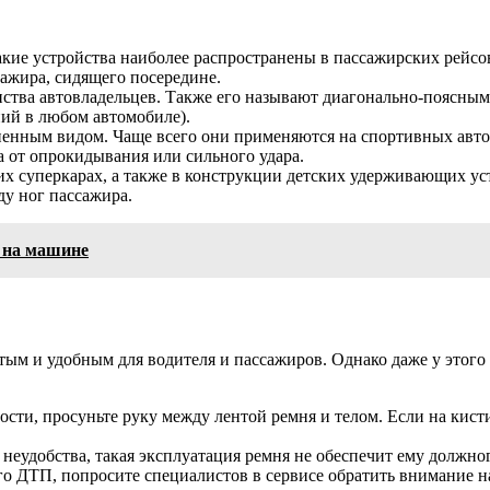
кие устройства наиболее распространены в пассажирских рейсов
сажира, сидящего посередине.
ства автовладельцев. Также его называют диагонально-поясным
ений в любом автомобиле).
енным видом. Чаще всего они применяются на спортивных автом
а от опрокидывания или сильного удара.
х суперкарах, а также в конструкции детских удерживающих ус
ду ног пассажира.
 на машине
тым и удобным для водителя и пассажиров. Однако даже у этого
ости, просуньте руку между лентой ремня и телом. Если на кист
неудобства, такая эксплуатация ремня не обеспечит ему должно
о ДТП, попросите специалистов в сервисе обратить внимание на 