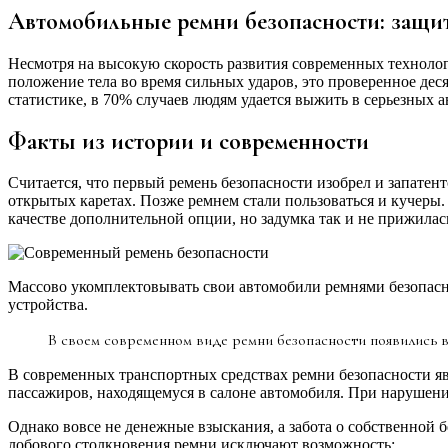
Автомобильные ремни безопасности: защит
Несмотря на высокую скорость развития современных технолог
положение тела во время сильных ударов, это проверенное де
статистике, в 70% случаев людям удается выжить в серьезных 
Факты из истории и современности
Считается, что первый ремень безопасности изобрел и запате
открытых каретах. Позже ремнем стали пользоваться и кучеры.
качестве дополнительной опции, но задумка так и не прижилас
Массово укомплектовывать свои автомобили ремнями безопасно
устройства.
В своем современном виде ремни безопасности появились в 
В современных транспортных средствах ремни безопасности яв
пассажиров, находящемуся в салоне автомобиля. При нарушении
Однако вовсе не денежные взыскания, а забота о собственной 
лобового столкновения ремни исключают возможность: