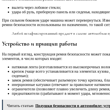
вылета через лобовое стекло;
удара об руль, приборную панель или сиденья, находящие
При сильном боковом ударе машина может перевернуться. Изве
ремни безопасности использованы по назначению, то такой сит
Любой незафиксированный предмет в салоне автомобиля пр
Устройство и принцип работы
На первый взгляд, конструкция ремня безопасности может пока
элементов, в число которых входят:
натяжная лента (изготавливается из высокопрочных воло
крепеж (чаще всего устанавливается на элементах кузов
сиденью);
замок ремня (обеспечивает разъемную точку крепежа, бла
инерционные катушки (отвечают за правильное натяжение
ограничители (позволяют плавно увеличить длину ремня,
преднатяжители (срабатывают в момент удара, мгновенно 
Читать статью
Подушки безопасности в автомобиле: уст