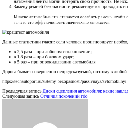
натяжения ленты могли потерять свою прочность. Не искл
Замену ремней безопасности рекомендуется проводить и п
Многие автомобилисты стараются ослабить ремень, чтобы о
за чего его эффективность значительно снижается.
Данные статистики гласят: если человек проигнорирует необход
в 2,5 раза – при лобовом столкновении;
в 1,8 раза – при боковом ударе;
в 5 раз – при опрокидывании автомобиля.
Дорога бывает совершенно непредсказуемой, поэтому в любой 
https://techautoport.ru/sistemy-bezopasnosti/passivnaya/avtomobilny
Предыдущая запись
Диски сцепления автомобиля: какие накла
Следующая запись
Отличия поколений гбо