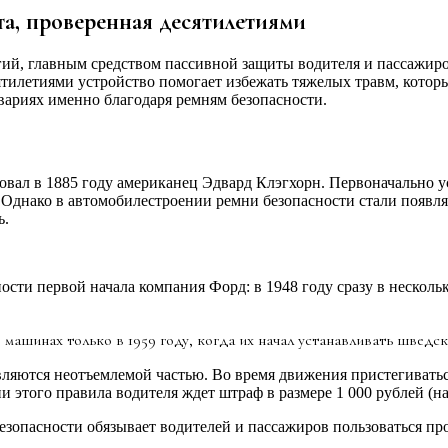
а, проверенная десятилетиями
ий, главным средством пассивной защиты водителя и пассажиро
сятилетиями устройство помогает избежать тяжелых травм, кото
авариях именно благодаря ремням безопасности.
нтовал в 1885 году американец Эдвард Клэгхорн. Первоначально
 Однако в автомобилестроении ремни безопасности стали появлят
ь.
сти первой начала компания Форд: в 1948 году сразу в нескол
машинах только в 1959 году, когда их начал устанавливать шведск
ляются неотъемлемой частью. Во время движения пристегиватьс
 этого правила водителя ждет штраф в размере 1 000 рублей (н
безопасности обязывает водителей и пассажиров пользоваться п