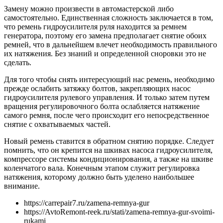
Замену можно произвести в автомастерской либо
самостоятельно. Единственная сложность заключается в том,
что ремень гидроусилителя руля находится за ремнем
генератора, поэтому его замена предполагает снятие обоих
ремней, что в дальнейшем влечет необходимость правильного
их натяжения. Без знаний и определенной сноровки это не
сделать.
Для того чтобы снять интересующий нас ремень, необходимо
прежде ослабить затяжку болтов, закрепляющих насос
гидроусилителя рулевого управления. И только затем путем
вращения регулировочного болта ослабляется натяжение
самого ремня, после чего происходит его непосредственное
снятие с охватываемых частей.
Новый ремень ставится в обратном снятию порядке. Следует
помнить, что он крепится на шкивах насоса гидроусилителя,
компрессоре системы кондиционирования, а также на шкиве
коленчатого вала. Конечным этапом служит регулировка
натяжения, которому должно быть уделено наибольшее
внимание.
https://carrepair7.ru/zamena-remnya-gur
https://AvtoRemont-reek.ru/stati/zamena-remnya-gur-svoimi-
rukami