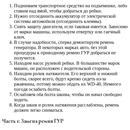
Поднимаем транспортное средство на подъемнике, либо
ставим над ямой, чтобы добраться до рейки.
Нужно отсоединить аккумулятор от электрической
системы автомобиля (отсоединить клеммы).
Снять защиту двигателя, если таковая имеется. Зависимо
от марки машины, используем отвертку или гаечный
ключ.
В случае надобности, сперва демонтируем ремень
генератора. В некоторых марках авто, без этой
процедуры к приводному ремню ГУР добраться не
получится.
Находим насос рулевой рейки. В большинстве марок
машин, он расположен с водительской стороны.
Находим ролик натяжителя. Его верхний и нижний
болты, скорее всего, будут крепко сидеть из-за
ржавчины, потому можно обдать их WD-40. Немного
погодя ослабить болты.
Ослабляем оба болта шкива, чтобы он начал свободно
ходить.
Когда шкив и ролик натяжения расслаблены, ремень
должен легко сниматься.
Часть 1: Замена ремня ГУР