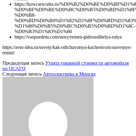
https://howcarworks.ru/%D0%B2%D0%BE%D0%BF%
%D0%BF%D0%BE%D0%BC%D0%B5%D0%BD%D1%8F
%D0%B8-
%D0%BD%D0%B0%D1%82%D1%8F%D0%BD%D1%83%
%D1%80%D0%B5%D0%BC%D0%B5%D0%BD%D1%8C-
%D0%B3%D1%83%D1%80
https://vsepoedem.com/story/remen-gidrousilitelya-rulya
https://avto-idea.ru/sovety/kak-otlichayutsya-kachestvom-navesnye-
remni/
Предыдущая запись
Утрата товарной стоимости автомобиля
по ОСАГО
Следующая запись
Автоэлектрика в Минске