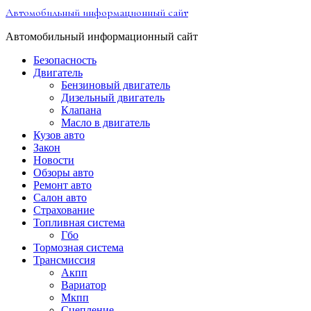
Перейти
Автомобильный информационный сайт
к
содержимому
Автомобильный информационный сайт
Безопасность
Двигатель
Бензиновый двигатель
Дизельный двигатель
Клапана
Масло в двигатель
Кузов авто
Закон
Новости
Обзоры авто
Ремонт авто
Салон авто
Страхование
Топливная система
Гбо
Тормозная система
Трансмиссия
Акпп
Вариатор
Мкпп
Сцепление