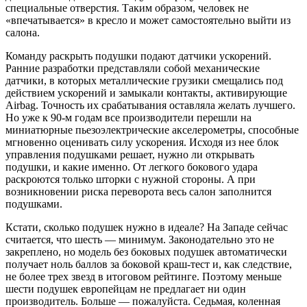
специальные отверстия. Таким образом, человек не
«впечатывается» в кресло и может самостоятельно выйти из
салона.
Команду раскрыть подушки подают датчики ускорений.
Ранние разработки представляли собой механические
датчики, в которых металлические грузики смещались под
действием ускорений и замыкали контакты, активирующие
Airbag. Точность их срабатывания оставляла желать лучшего.
Но уже к 90-м годам все производители перешли на
миниатюрные пьезоэлектрические акселерометры, способные
мгновенно оценивать силу ускорения. Исходя из нее блок
управления подушками решает, нужно ли открывать
подушки, и какие именно. От легкого бокового удара
раскроются только шторки с нужной стороны. А при
возникновении риска переворота весь салон заполнится
подушками.
Кстати, сколько подушек нужно в идеале? На Западе сейчас
считается, что шесть — минимум. Законодательно это не
закреплено, но модель без боковых подушек автоматически
получает ноль баллов за боковой краш-тест и, как следствие,
не более трех звезд в итоговом рейтинге. Поэтому меньше
шести подушек европейцам не предлагает ни один
производитель. Больше — пожалуйста. Седьмая, коленная