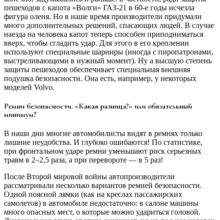
пешеходов с капота «Волги» ГАЗ-21 в 60-е годы исчезла
фигура оленя. Но в наше время производители придумали
много дополнительных решений, спасающих людей. В случае
наезда на человека капот теперь способен приподниматься
вверх, чтобы сгладить удар. Для этого в его креплении
используют специальные шарниры (иногда с пиропатронами,
выстреливающими в нужный момент). Ну а высшую степень
защиты пешеходов обеспечивает специальная внешняя
подушка безопасности. Она есть, например, у некоторых
моделей Volvo.
Ремни безопасности. «Какая разница?» или обязательный
минимум?
В наши дни многие автомобилисты видят в ремнях только
лишние неудобства. И глубоко ошибаются! По статистике,
при фронтальном ударе ремни уменьшают риск серьезных
травм в 2–2,5 раза, а при перевороте — в 5 раз!
После Второй мировой войны автопроизводители
рассматривали несколько вариантов ремней безопасности.
Одной поясной лямки (как на креслах пассажирских
самолетов) в автомобиле недостаточно: в салоне машины
много опасных мест, о которые можно удариться головой.