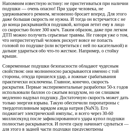
Напомним известную истину: не пристегиваться при наличии
подушки — очень опасно! При ударе человека, не
удерживаемого ремнем, мгновенно бросает вперед. Для этого
даже большая скорость не нужна. И тогда он встречается с не
до конца раскрывшейся подушкой, которая летит ему в лицо
со скоростью более 300 км/ч. Таким образом, даже при легком
ДТП можно получить серьезные травмы. Не говоря уже о том,
что непристегнутый человек рискует вовсе не попасть
головой по подушке (или встретиться с ней по касательной) и
дальше удариться обо что-то жесткое. Например, о стойку
крыши.
Современные подушки безопасности обладают чудесным
свойством: они молниеносно раскрываются именно с той
стороны, откуда пришелся удар, а ложные срабатывания
практически исключены. Главное, конечно, скорость
раскрытия. Первые экспериментальные разработки 50-х годов
использовали баллон со сжатым воздухом, но он слишком
медленно надувал подушку. Достаточную скорость может дать
только энергия взрыва. Такую обеспечили пиропатроны с
твердотопливным зарядом азида натрия (NaN3). Его
поджигает электрический импульс, и всего через 30-60
миллисекунд после зафиксированного удара купол подушки
полностью раскрывается. И почти сразу начинает сдуваться —
для этого в задней части подушки предусмотрены