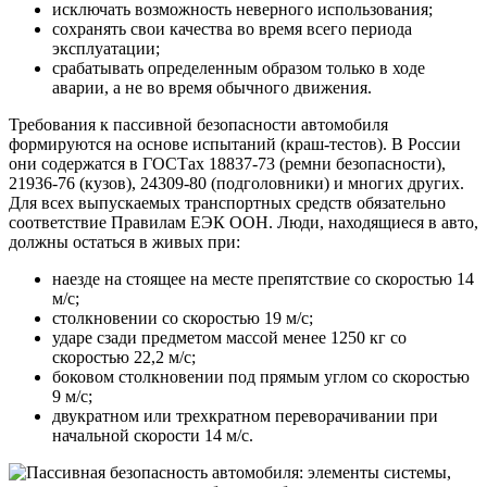
исключать возможность неверного использования;
сохранять свои качества во время всего периода
эксплуатации;
срабатывать определенным образом только в ходе
аварии, а не во время обычного движения.
Требования к пассивной безопасности автомобиля
формируются на основе испытаний (краш-тестов). В России
они содержатся в ГОСТах 18837-73 (ремни безопасности),
21936-76 (кузов), 24309-80 (подголовники) и многих других.
Для всех выпускаемых транспортных средств обязательно
соответствие Правилам ЕЭК ООН. Люди, находящиеся в авто,
должны остаться в живых при:
наезде на стоящее на месте препятствие со скоростью 14
м/с;
столкновении со скоростью 19 м/с;
ударе сзади предметом массой менее 1250 кг со
скоростью 22,2 м/с;
боковом столкновении под прямым углом со скоростью
9 м/с;
двукратном или трехкратном переворачивании при
начальной скорости 14 м/с.