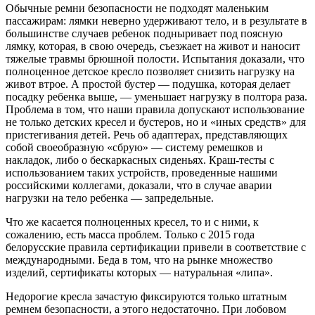
Обычные ремни безопасности не подходят маленьким
пассажирам: лямки неверно удерживают тело, и в результате в
большинстве случаев ребенок подныривает под поясную
лямку, которая, в свою очередь, съезжает на живот и наносит
тяжелые травмы брюшной полости. Испытания доказали, что
полноценное детское кресло позволяет снизить нагрузку на
живот втрое. А простой бустер — подушка, которая делает
посадку ребенка выше, — уменьшает нагрузку в полтора раза.
Проблема в том, что наши правила допускают использование
не только детских кресел и бустеров, но и «иных средств» для
пристегивания детей. Речь об адаптерах, представляющих
собой своеобразную «сбрую» — систему ремешков и
накладок, либо о бескаркасных сиденьях. Краш-тесты с
использованием таких устройств, проведенные нашими
российскими коллегами, доказали, что в случае аварии
нагрузки на тело ребенка — запредельные.
Что же касается полноценных кресел, то и с ними, к
сожалению, есть масса проблем. Только с 2015 года
белорусские правила сертификации привели в соответствие с
международными. Беда в том, что на рынке множество
изделий, сертификаты которых — натуральная «липа».
Недорогие кресла зачастую фиксируются только штатным
ремнем безопасности, а этого недостаточно. При лобовом