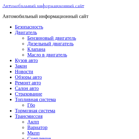
Перейти
Автомобильный информационный сайт
к
содержимому
Автомобильный информационный сайт
Безопасность
Двигатель
Бензиновый двигатель
Дизельный двигатель
Клапана
Масло в двигатель
Кузов авто
Закон
Новости
Обзоры авто
Ремонт авто
Салон авто
Страхование
Топливная система
Гбо
Тормозная система
Трансмиссия
Акпп
Вариатор
Мкпп
Сцепление