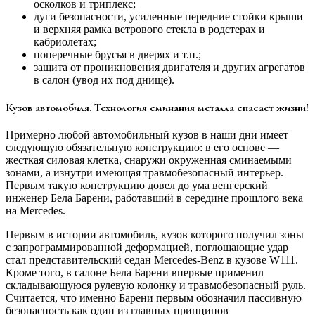
осколков и триплекс;
дуги безопасности, усиленные передние стойки крыши
и верхняя рамка ветрового стекла в родстерах и
кабриолетах;
поперечные брусья в дверях и т.п.;
защита от проникновения двигателя и других агрегатов
в салон (увод их под днище).
Кузов автомобиля. Технология сминания металла спасает жизни!
Примерно любой автомобильный кузов в наши дни имеет
следующую обязательную конструкцию: в его основе —
жесткая силовая клетка, снаружи окруженная сминаемыми
зонами, а изнутри имеющая травмобезопасный интерьер.
Первым такую конструкцию довел до ума венгерский
инженер Бела Барени, работавший в середине прошлого века
на Mercedes.
Первым в истории автомобиль, кузов которого получил зоны
с запрограммированной деформацией, поглощающие удар
стал представительский седан Mercedes-Benz в кузове W111.
Кроме того, в салоне Бела Барени впервые применил
складывающуюся рулевую колонку и травмобезопасный руль.
Считается, что именно Барени первым обозначил пассивную
безопасность как один из главных принципов