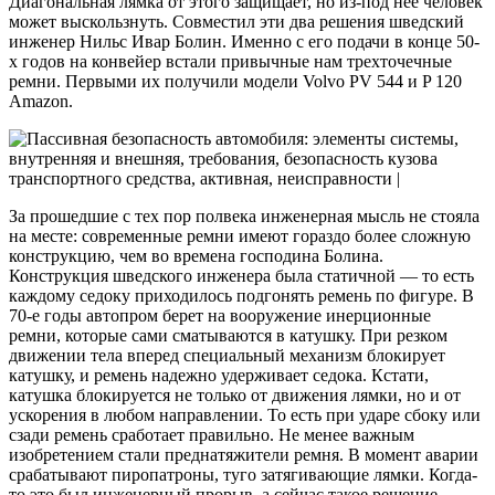
Диагональная лямка от этого защищает, но из-под нее человек
может выскользнуть. Совместил эти два решения шведский
инженер Нильс Ивар Болин. Именно с его подачи в конце 50-
х годов на конвейер встали привычные нам трехточечные
ремни. Первыми их получили модели Volvo PV 544 и P 120
Amazon.
За прошедшие с тех пор полвека инженерная мысль не стояла
на месте: современные ремни имеют гораздо более сложную
конструкцию, чем во времена господина Болина.
Конструкция шведского инженера была статичной — то есть
каждому седоку приходилось подгонять ремень по фигуре. В
70-е годы автопром берет на вооружение инерционные
ремни, которые сами сматываются в катушку. При резком
движении тела вперед специальный механизм блокирует
катушку, и ремень надежно удерживает седока. Кстати,
катушка блокируется не только от движения лямки, но и от
ускорения в любом направлении. То есть при ударе сбоку или
сзади ремень сработает правильно. Не менее важным
изобретением стали преднатяжители ремня. В момент аварии
срабатывают пиропатроны, туго затягивающие лямки. Когда-
то это был инженерный прорыв, а сейчас такое решение