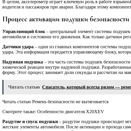
В целом, акселерометр играет ключевую роль в работе взрыв
водителя и пассажиров при аварии. Благодаря этому компоне
Процесс активации подушки безопасности
Управляющий блок
– центральный элемент системы подушек 
автомобиля и состоянии его движения. Как только датчики ре
Датчики удара
– одни из главных компонентов системы подуше
удара. Эта информация передается управляющему блоку, кото
Надувная подушка
– эта часть системы подушек безопасности
химической реакции внутри надувной подушки. Разработанные 
форму. Этот процесс занимает доли секунды и рассчитан на м
Читать статью
Спасатель, который всегда рядом — реме
Читать статью Ремень безопасности не вытягивается
Смотрите также: Особенности двигателя X20XEV
Раздутие и спуск подушки
– раздутие подушки происходит мгн
жесткие элементы автомобиля. После активации и прохода сам