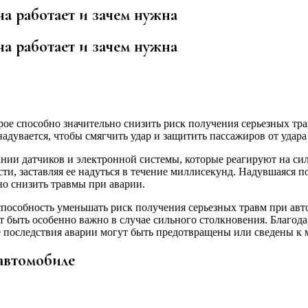
на работает и зачем нужна
на работает и зачем нужна
рое способно значительно снизить риск получения серьезных тр
адувается, чтобы смягчить удар и защитить пассажиров от удара
ии датчиков и электронной системы, которые реагируют на силу
ти, заставляя ее надуться в течение миллисекунд. Надувшаяся п
но снизить травмы при аварии.
особность уменьшать риск получения серьезных травм при авто
т быть особенно важно в случае сильного столкновения. Благод
е последствия аварии могут быть предотвращены или сведены к
автомобиле