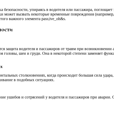
а безопасности, упираясь в водителя или пассажира, поглощает 
шки может вызвать некоторые временные повреждения (например, 
того важного элемента pass;ive_oh&s.
ности
ся защита водителя и пассажиров от травм при возникновении 
вм головы, шеи и груди. Она в некоторой степени заменяет фун
ях
нтальных столкновениях, когда происходит большая сила удара,
ивание в подобных ситуациях.
ие ушибов и сотрясений у водителя и пассажиров при аварии. О