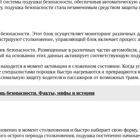
ной системы подушки безопасности, обеспечивая автоматическу
нту, подушка безопасности стала незаменимым средством защит
безопасности. Этот блок осуществляет мониторинг различных д
гистрируют столкновение, управляющий блок включает процесс 
к безопасности. Размещенные в различных частях автомобиля, 
рый на основании этих данных активирует соответствующую под
 находится в момент активации в сложенном состоянии. Когда 
специалистами порошки быстро нагреваются и превращаются в г
аксимальную защиту водителя и пассажиров от возможных травм.
нь безопасности. Факты, мифы и история
овенно в момент столкновения и быстро набирает свою форму, 
ого острого периода столкновения, подушка постепенно начинае