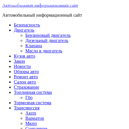
Перейти
Автомобильный информационный сайт
к
содержимому
Автомобильный информационный сайт
Безопасность
Двигатель
Бензиновый двигатель
Дизельный двигатель
Клапана
Масло в двигатель
Кузов авто
Закон
Новости
Обзоры авто
Ремонт авто
Салон авто
Страхование
Топливная система
Гбо
Тормозная система
Трансмиссия
Акпп
Вариатор
Мкпп
Сцепление