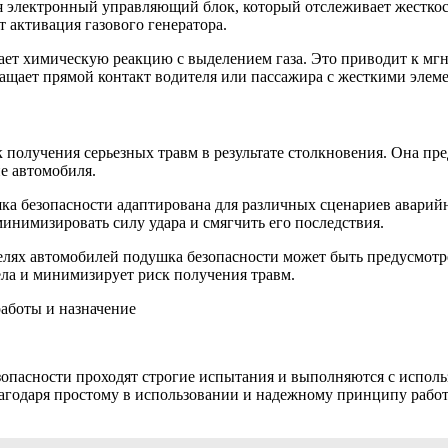
 электронный управляющий блок, который отслеживает жесткос
активация газового генератора.
ает химическую реакцию с выделением газа. Это приводит к мг
ащает прямой контакт водителя или пассажира с жесткими элем
 получения серьезных травм в результате столкновения. Она пре
е автомобиля.
шка безопасности адаптирована для различных сценариев аварий
минимизировать силу удара и смягчить его последствия.
ях автомобилей подушка безопасности может быть предусмотрена
ла и минимизирует риск получения травм.
работы и назначение
зопасности проходят строгие испытания и выполняются с испол
Благодаря простому в использовании и надежному принципу раб