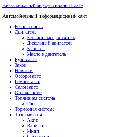
Перейти
Автомобильный информационный сайт
к
содержимому
Автомобильный информационный сайт
Безопасность
Двигатель
Бензиновый двигатель
Дизельный двигатель
Клапана
Масло в двигатель
Кузов авто
Закон
Новости
Обзоры авто
Ремонт авто
Салон авто
Страхование
Топливная система
Гбо
Тормозная система
Трансмиссия
Акпп
Вариатор
Мкпп
Сцепление