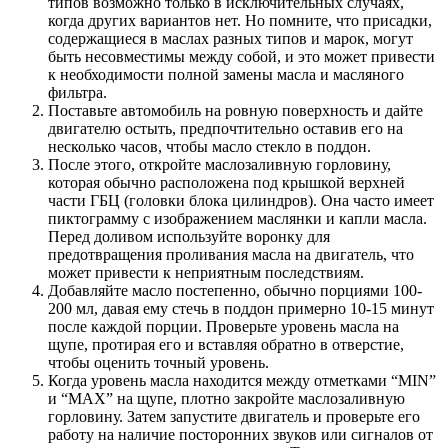
типов возможно только в исключительных случаях,
когда других вариантов нет. Но помните, что присадки,
содержащиеся в маслах разных типов и марок, могут
быть несовместимы между собой, и это может привести
к необходимости полной замены масла и масляного
фильтра.
Поставьте автомобиль на ровную поверхность и дайте
двигателю остыть, предпочтительно оставив его на
несколько часов, чтобы масло стекло в поддон.
После этого, откройте маслозаливную горловину,
которая обычно расположена под крышкой верхней
части ГБЦ (головки блока цилиндров). Она часто имеет
пиктограмму с изображением маслянки и капли масла.
Перед доливом используйте воронку для
предотвращения проливания масла на двигатель, что
может привести к неприятным последствиям.
Добавляйте масло постепенно, обычно порциями 100-
200 мл, давая ему стечь в поддон примерно 10-15 минут
после каждой порции. Проверьте уровень масла на
щупе, протирая его и вставляя обратно в отверстие,
чтобы оценить точный уровень.
Когда уровень масла находится между отметками “MIN”
и “МAX” на щупе, плотно закройте маслозаливную
горловину. Затем запустите двигатель и проверьте его
работу на наличие посторонних звуков или сигналов от