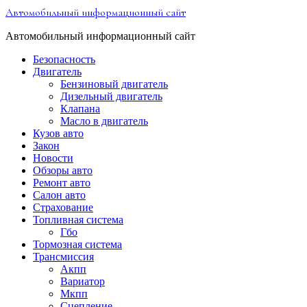
Перейти
Автомобильный информационный сайт
к
содержимому
Автомобильный информационный сайт
Безопасность
Двигатель
Бензиновый двигатель
Дизельный двигатель
Клапана
Масло в двигатель
Кузов авто
Закон
Новости
Обзоры авто
Ремонт авто
Салон авто
Страхование
Топливная система
Гбо
Тормозная система
Трансмиссия
Акпп
Вариатор
Мкпп
Сцепление