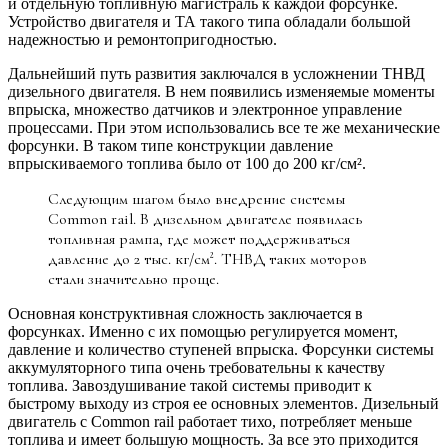
и отдельную топливную магистраль к каждой форсунке.
Устройство двигателя и ТА такого типа обладали большой
надежностью и ремонтопригодностью.
Дальнейший путь развития заключался в усложнении ТНВД
дизельного двигателя. В нем появились изменяемые моменты
впрыска, множество датчиков и электронное управление
процессами. При этом использовались все те же механические
форсунки. В таком типе конструкции давление
впрыскиваемого топлива было от 100 до 200 кг/см².
Следующим шагом было внедрение системы
Common raіl. В дизельном двигателе появилась
топливная рампа, где может поддерживаться
давление до 2 тыс. кг/см². ТНВД таких моторов
стали значительно проще.
Основная конструктивная сложность заключается в
форсунках. Именно с их помощью регулируется момент,
давление и количество ступеней впрыска. Форсунки системы
аккумуляторного типа очень требовательны к качеству
топлива. Завоздушивание такой системы приводит к
быстрому выходу из строя ее основных элементов. Дизельный
двигатель с Common rail работает тихо, потребляет меньше
топлива и имеет большую мощность. За все это приходится