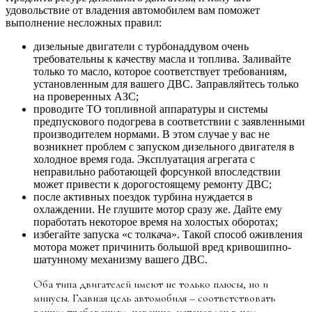
удовольствие от владения автомобилем вам поможет
выполнение несложных правил:
дизельные двигатели с турбонаддувом очень
требовательны к качеству масла и топлива. Заливайте
только то масло, которое соответствует требованиям,
установленным для вашего ДВС. Заправляйтесь только
на проверенных АЗС;
проводите ТО топливной аппаратуры и системы
предпускового подогрева в соответствии с заявленными
производителем нормами. В этом случае у вас не
возникнет проблем с запуском дизельного двигателя в
холодное время года. Эксплуатация агрегата с
неправильно работающей форсункой впоследствии
может привести к дорогостоящему ремонту ДВС;
после активных поездок турбина нуждается в
охлаждении. Не глушите мотор сразу же. Дайте ему
поработать некоторое время на холостых оборотах;
избегайте запуска «с толкача». Такой способ оживления
мотора может причинить большой вред кривошипно-
шатунному механизму вашего ДВС.
Оба типа двигателей имеют не только плюсы, но и
минусы. Главная цель автомобиля – соответствовать