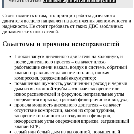
Читать статью
Японские двигатели: кто лучший
Стоит помнить о том, что принцип работы дизельного
двигателя всецело направлен на достижения экономичности и
надёжности. Не стоит требовать от таких ДВС заоблачных
динамических показателей.
Симптомы и причины неисправностей
Плохой запуск дизельного двигателя на холодную, и
после длительного простоя – означает плохо
работающие свечи накала, воздух в системе, обратный
клапан стравливает давление топлива, плохая
компрессия, разряженный аккумулятор;
повышенная шумность, увеличенный расход и чёрный
дым из выхлопной трубы – означает засорение или
износ распылителей и форсунок, неправильные углы
опережения впрыска, грязный фильтр очистки воздуха;
пропала мощность дизельного двигателя – означает
отсутствие компрессии, выход из строя турбины,
засорение топливного и воздушного фильтров,
некорректные углы опережения впрыска, загрязненный
клапан ЕГР;
серый или белый дым из выхлопной, повышенный