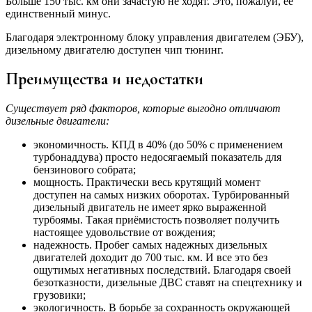
Больше 150 тыс. км они зачастую не ходят. Это, пожалуй, её
единственный минус.
Благодаря электронному блоку управления двигателем (ЭБУ),
дизельному двигателю доступен чип тюнинг.
Преимущества и недостатки
Существует ряд факторов, которые выгодно отличают
дизельные двигатели:
экономичность. КПД в 40% (до 50% с применением
турбонаддува) просто недосягаемый показатель для
бензинового собрата;
мощность. Практически весь крутящий момент
доступен на самых низких оборотах. Турбированный
дизельный двигатель не имеет ярко выраженной
турбоямы. Такая приёмистость позволяет получить
настоящее удовольствие от вождения;
надежность. Пробег самых надежных дизельных
двигателей доходит до 700 тыс. км. И все это без
ощутимых негативных последствий. Благодаря своей
безотказности, дизельные ДВС ставят на спецтехнику и
грузовики;
экологичность. В борьбе за сохранность окружающей