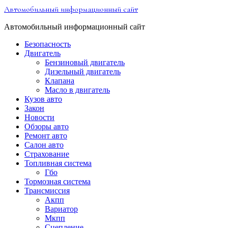
Перейти
Автомобильный информационный сайт
к
содержимому
Автомобильный информационный сайт
Безопасность
Двигатель
Бензиновый двигатель
Дизельный двигатель
Клапана
Масло в двигатель
Кузов авто
Закон
Новости
Обзоры авто
Ремонт авто
Салон авто
Страхование
Топливная система
Гбо
Тормозная система
Трансмиссия
Акпп
Вариатор
Мкпп
Сцепление