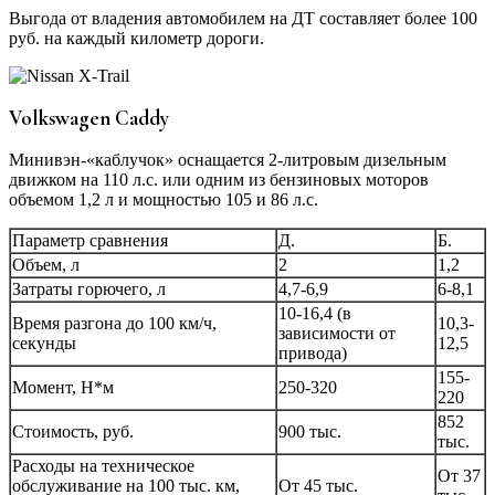
Выгода от владения автомобилем на ДТ составляет более 100
руб. на каждый километр дороги.
Volkswagen Caddy
Минивэн-«каблучок» оснащается 2-литровым дизельным
движком на 110 л.с. или одним из бензиновых моторов
объемом 1,2 л и мощностью 105 и 86 л.с.
Параметр сравнения
Д.
Б.
Объем, л
2
1,2
Затраты горючего, л
4,7-6,9
6-8,1
10-16,4 (в
Время разгона до 100 км/ч,
10,3-
зависимости от
секунды
12,5
привода)
155-
Момент, Н*м
250-320
220
852
Стоимость, руб.
900 тыс.
тыс.
Расходы на техническое
От 37
обслуживание на 100 тыс. км,
От 45 тыс.