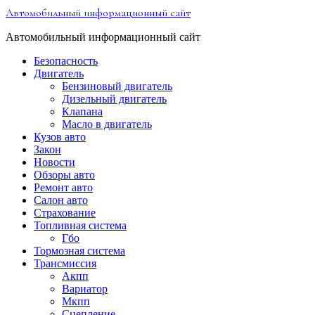
Перейти
Автомобильный информационный сайт
к
содержимому
Автомобильный информационный сайт
Безопасность
Двигатель
Бензиновый двигатель
Дизельный двигатель
Клапана
Масло в двигатель
Кузов авто
Закон
Новости
Обзоры авто
Ремонт авто
Салон авто
Страхование
Топливная система
Гбо
Тормозная система
Трансмиссия
Акпп
Вариатор
Мкпп
Сцепление