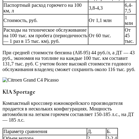
Паспортный расход горючего на 100
6,4-
3,8-4,3
км, л
7,5
1
Стоимость, руб.
От 1,1 млн
млн
Расходы на техническое обслуживание
От
на 100 тыс. км пробега (периодичность
От 60 тыс.
45
— 1 раз в 15 тыс. км), руб.
тыс.
При средней стоимости бензина (АИ-95) 44 руб./л, а ДТ — 43
руб., экономия на топливе на каждые 100 тыс. км составит
131,7 тыс. руб. С учетом более высокой стоимости годового
обслуживания владелец сможет сохранить около 116 тыс. руб.
KIA Sportage
Компактный кроссовер южнокорейского производителя
продается в нескольких конфигурациях. Мощность
автомобиля на легком горючем составляет 150-185 л.с., на ДТ
— 185 л.с.
Параметр сравнения
Д.
Б.
Объем мотора
2
2-2,4