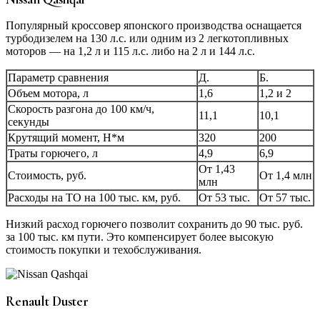
Популярный кроссовер японского производства оснащается
турбодизелем на 130 л.с. или одним из 2 легкотопливных
моторов — на 1,2 л и 115 л.с. либо на 2 л и 144 л.с.
Параметр сравнения
Д.
Б.
Объем мотора, л
1,6
1,2 и 2
Скорость разгона до 100 км/ч,
11,1
10,1
секунды
Крутящий момент, Н*м
320
200
Траты горючего, л
4,9
6,9
От 1,43
Стоимость, руб.
От 1,4 млн
млн
Расходы на ТО на 100 тыс. км, руб.
От 53 тыс.
От 57 тыс.
Низкий расход горючего позволит сохранить до 90 тыс. руб.
за 100 тыс. км пути. Это компенсирует более высокую
стоимость покупки и техобслуживания.
Renault Duster