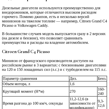
Дизельные двигатели используются преимущественно для
внедорожников, которые отличаются высоким расходом
горючего. Помимо джипов, есть и несколько версий
минивэнов на тяжелом топливе — например, Citroen Grand C4
Picasso и Volkswagen Caddy.
В большинстве случаев модель выпускается сразу в 2 версиях
(на дизеле и бензине), что позволяет сравнивать
преимущества и расходы на владение автомобилем.
Citroen Grand C4 Picasso
Минивэн от французского производителя доступен на
российском рынке в 3 вариантах: с бензиновыми двигателями
на 120 и 150 лошадиных сил (л.с.) и с турбодизелем на 115 л.с.
Параметр сравнения
Диз.
Бенз.
Объем мотора, л
1,6
160-
Крутящий момент (Н*м)
270
240
11,2-12,6 (в
9,3-
Время разгона до 100 км/ч, секунды
зависимости от
12,6
модификации)