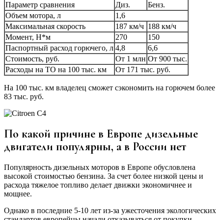
Параметр сравнения
Диз.
Бенз.
Объем мотора, л
1,6
Максимальная скорость
187 км/ч
188 км/ч
Момент, Н*м
270
150
Паспортный расход горючего, л
4,8
6,6
Стоимость, руб.
От 1 млн
От 900 тыс.
Расходы на ТО на 100 тыс. км
От 171 тыс. руб.
На 100 тыс. км владелец сможет сэкономить на горючем более
83 тыс. руб.
По какой причине в Европе дизельные
двигатели популярны, а в России нет
Популярность дизельных моторов в Европе обусловлена
высокой стоимостью бензина. За счет более низкой цены и
расхода тяжелое топливо делает движки экономичнее и
мощнее.
Однако в последние 5-10 лет из-за ужесточения экологических
стандартов европейцы начали отказываться от покупки