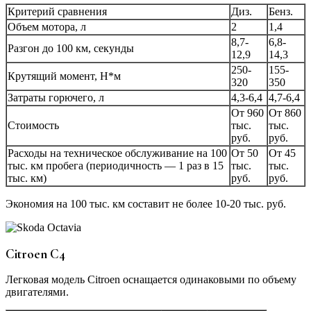
Критерий сравнения
Диз.
Бенз.
Объем мотора, л
2
1,4
8,7-
6,8-
Разгон до 100 км, секунды
12,9
14,3
250-
155-
Крутящий момент, Н*м
320
350
Затраты горючего, л
4,3-6,4
4,7-6,4
От 960
От 860
Стоимость
тыс.
тыс.
руб.
руб.
Расходы на техническое обслуживание на 100
От 50
От 45
тыс. км пробега (периодичность — 1 раз в 15
тыс.
тыс.
тыс. км)
руб.
руб.
Экономия на 100 тыс. км составит не более 10-20 тыс. руб.
Citroen C4
Легковая модель Citroen оснащается одинаковыми по объему
двигателями.