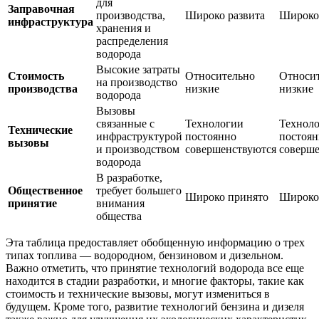
для
Заправочная
производства,
Широко развита
Широко 
инфраструктура
хранения и
распределения
водорода
Высокие затраты
Стоимость
Относительно
Относи
на производство
производства
низкие
низкие
водорода
Вызовы
связанные с
Технологии
Технол
Технические
инфраструктурой
постоянно
постоян
вызовы
и производством
совершенствуются
соверше
водорода
В разработке,
Общественное
требует большего
Широко принято
Широко
принятие
внимания
общества
Эта таблица предоставляет обобщенную информацию о трех
типах топлива — водородном, бензиновом и дизельном.
Важно отметить, что принятие технологий водорода все еще
находится в стадии разработки, и многие факторы, такие как
стоимость и технические вызовы, могут измениться в
будущем. Кроме того, развитие технологий бензина и дизеля