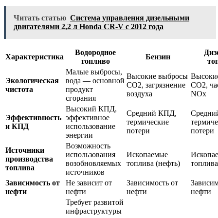
Читать статью
Система управления дизельными
двигателями 2,2 л Honda CR-V с 2012 года
Водородное
Диз
Характеристика
Бензин
топливо
то
Малые выбросы,
Высокие выбросы
Высоки
Экологическая
вода — основной
CO2, загрязнение
CO2, ча
чистота
продукт
воздуха
NOx
сгорания
Высокий КПД,
Средний КПД,
Средни
Эффективность
эффективное
термические
термиче
и КПД
использование
потери
потери
энергии
Возможность
Источники
использования
Ископаемые
Ископа
производства
возобновляемых
топлива (нефть)
топлива
топлива
источников
Зависимость от
Не зависит от
Зависимость от
Зависим
нефти
нефти
нефти
нефти
Требует развитой
инфраструктуры