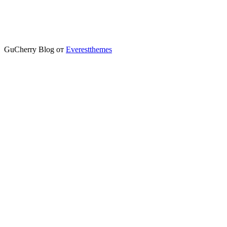
GuCherry Blog от
Everestthemes