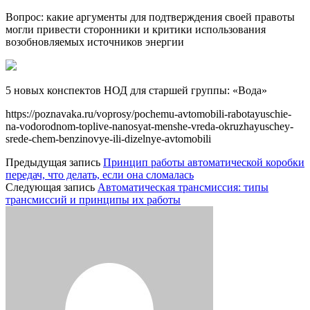
Вопрос: какие аргументы для подтверждения своей правоты
могли привести сторонники и критики использования
возобновляемых источников энергии
5 новых конспектов НОД для старшей группы: «Вода»
https://poznavaka.ru/voprosy/pochemu-avtomobili-rabotayuschie-
na-vodorodnom-toplive-nanosyat-menshe-vreda-okruzhayuschey-
srede-chem-benzinovye-ili-dizelnye-avtomobili
Предыдущая запись
Принцип работы автоматической коробки
передач, что делать, если она сломалась
Следующая запись
Автоматическая трансмиссия: типы
трансмиссий и принципы их работы