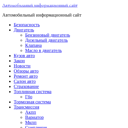
Перейти
Автомобильный информационный сайт
к
содержимому
Автомобильный информационный сайт
Безопасность
Двигатель
Бензиновый двигатель
Дизельный двигатель
Клапана
Масло в двигатель
Кузов авто
Закон
Новости
Обзоры авто
Ремонт авто
Салон авто
Страхование
Топливная система
Гбо
Тормозная система
Трансмиссия
Акпп
Вариатор
Мкпп
Сцепление