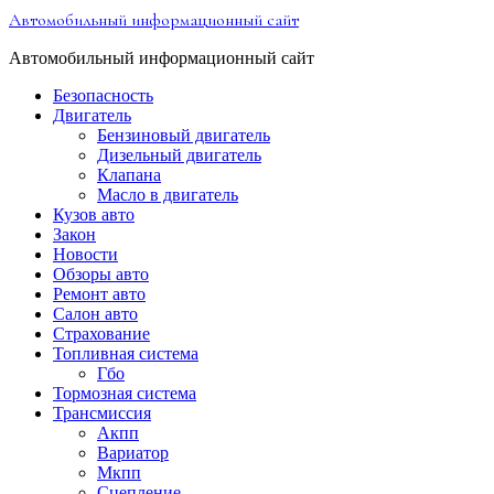
Перейти
Автомобильный информационный сайт
к
содержимому
Автомобильный информационный сайт
Безопасность
Двигатель
Бензиновый двигатель
Дизельный двигатель
Клапана
Масло в двигатель
Кузов авто
Закон
Новости
Обзоры авто
Ремонт авто
Салон авто
Страхование
Топливная система
Гбо
Тормозная система
Трансмиссия
Акпп
Вариатор
Мкпп
Сцепление