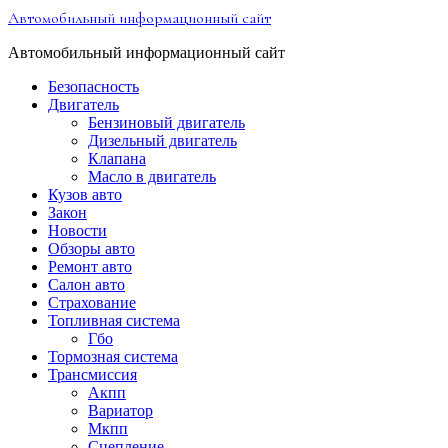
Перейти
Автомобильный информационный сайт
к
содержимому
Автомобильный информационный сайт
Безопасность
Двигатель
Бензиновый двигатель
Дизельный двигатель
Клапана
Масло в двигатель
Кузов авто
Закон
Новости
Обзоры авто
Ремонт авто
Салон авто
Страхование
Топливная система
Гбо
Тормозная система
Трансмиссия
Акпп
Вариатор
Мкпп
Сцепление