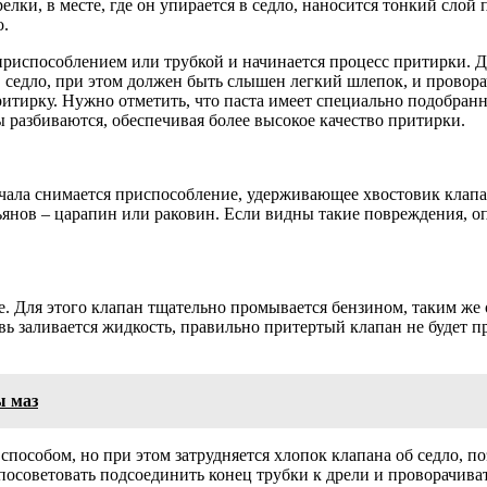
арелки, в месте, где он упирается в седло, наносится тонкий сл
о.
испособлением или трубкой и начинается процесс притирки. Дл
в седло, при этом должен быть слышен легкий шлепок, и провора
притирку. Нужно отметить, что паста имеет специально подобран
ы разбиваются, обеспечивая более высокое качество притирки.
ачала снимается приспособление, удерживающее хвостовик клапан
янов – царапин или раковин. Если видны такие повреждения, оп
е. Для этого клапан тщательно промывается бензином, таким ж
вь заливается жидкость, правильно притертый клапан не будет пр
ы маз
 способом, но при этом затрудняется хлопок клапана об седло,
советовать подсоединить конец трубки к дрели и проворачивать