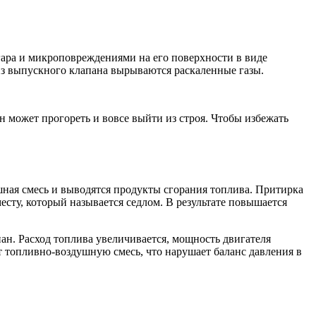
агара и микроповреждениями на его поверхности в виде
а из выпускного клапана вырываются раскаленные газы.
ан может прогореть и вовсе выйти из строя. Чтобы избежать
шная смесь и выводятся продукты сгорания топлива. Притирка
сту, который называется седлом. В результате повышается
пан. Расход топлива увеличивается, мощность двигателя
т топливно-воздушную смесь, что нарушает баланс давления в