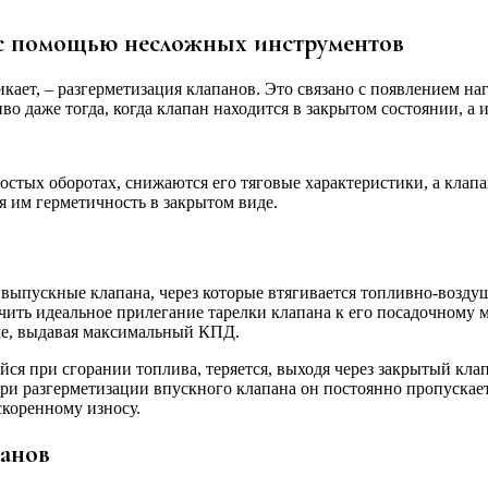
 с помощью несложных инструментов
икает, – разгерметизация клапанов. Это связано с появлением н
ливо даже тогда, когда клапан находится в закрытом состоянии, 
лостых оборотах, снижаются его тяговые характеристики, а клап
я им герметичность в закрытом виде.
выпускные клапана, через которые втягивается топливно-возду
ить идеальное прилегание тарелки клапана к его посадочному ме
ме, выдавая максимальный КПД.
йся при сгорании топлива, теряется, выходя через закрытый кла
При разгерметизации впускного клапана он постоянно пропускае
скоренному износу.
панов