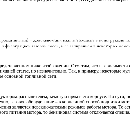
ромагнитным) – довольно-таки важный элемент в конструкции газо
и фильтрацией газовой смеси, и её запиранием в некоторых мом
:
 представленном ниже изображении. Отметим, что в зависимости 
дняшней статье, но незначительно. Так, к примеру, некоторые 
ве основной топливной сети.
уктором-распылителем, зачастую прям в его корпусе. По сути, 
но, газовое оборудование – в корне иной способ подпитки мото
чения являются переключателями режимов работы мотора. То ес
ного питания мотора, то бензиновая система отключается специа