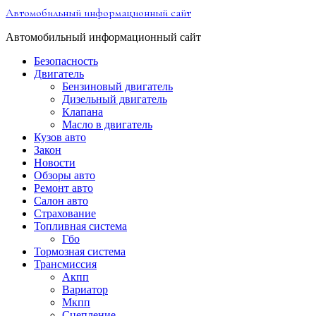
Перейти
Автомобильный информационный сайт
к
содержимому
Автомобильный информационный сайт
Безопасность
Двигатель
Бензиновый двигатель
Дизельный двигатель
Клапана
Масло в двигатель
Кузов авто
Закон
Новости
Обзоры авто
Ремонт авто
Салон авто
Страхование
Топливная система
Гбо
Тормозная система
Трансмиссия
Акпп
Вариатор
Мкпп
Сцепление