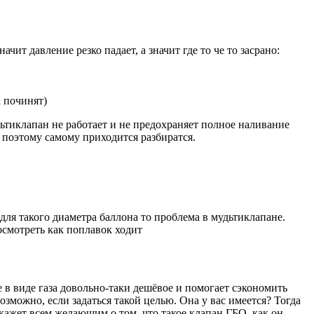
ит давление резко падает, а значит где то че то засрано:
а починят)
ьтиклапан не работает и не предохраняет полное наливание
е поэтому самому приходится разбиратся.
ля такого диаметра баллона то проблема в мудьтиклапане.
осмотреть как поплавок ходит
 в виде газа довольно-таки дешёвое и помогает сэкономить
зможно, если задаться такой целью. Она у вас имеется? Тогда
скажет всем желающим о том, что такое клапан ГБО, как он