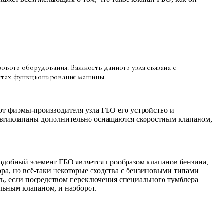
вого оборудования. Важность данного узла связана с
ентах функционирования машины.
от фирмы-производителя узла ГБО его устройство и
мультиклапаны дополнительно оснащаются скоростным клапаном,
подобный элемент ГБО является прообразом клапанов бензина,
ра, но всё-таки некоторые сходства с бензиновыми типами
ть, если посредством переключения специального тумблера
льным клапаном, и наоборот.