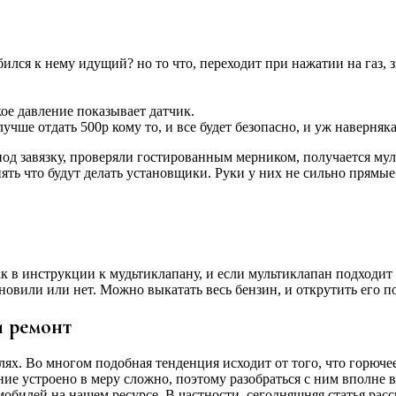
ся к нему идущий? но то что, переходит при нажатии на газ, знач
ое давление показывает датчик.
учше отдать 500р кому то, и все будет безопасно, и уж наверняк
под завязку, проверяли гостированным мерником, получается мул
нять что будут делать установщики. Руки у них не сильно прямы
 в инструкции к мудьтиклапану, и если мультиклапан подходит д
новили или нет. Можно выкатать весь бензин, и открутить его п
и ремонт
ях. Во многом подобная тенденция исходит от того, что горючее
е устроено в меру сложно, поэтому разобраться с ним вполне во
омобилей на нашем ресурсе. В частности, сегодняшняя статья рас