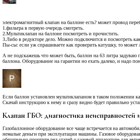
электромагнитный клапан на баллоне есть? может провод перебил
1.фильтра в первую очередь смотреть.
2.Мультиклапан на баллоне посмотреть и прочистить.
3.Либо в редукторе дело. Можно подключится и посмотреть как
Пы-сы: если уж спрашиваете как проверить катушку, то может л
А не подскажешь что может быть, баллон на 63 литра задуваю 
баллона. Оборудование на гарантии но ехать далеко, и надо по
Если баллон установлен мультиклапаном в таком положении как
Скачай инструкцию к нему и сразу видно будет правильно уста
Клапан ГБО: диагностика неисправностей 
Газобаллонное оборудование все чаще встречается на автомобил
немалые деньги при эксплуатации машины. Газовое оборудовани
обязательно прочтите ряд статей о газовой аппаратуре для авт