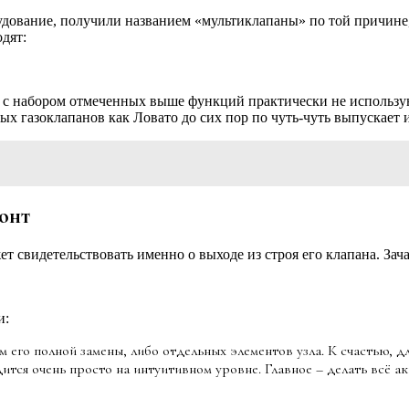
дование, получили названием «мультиклапаны» по той причине,
дят:
 с набором отмеченных выше функций практически не использую
ных газоклапанов как Ловато до сих пор по чуть-чуть выпускает 
онт
свидетельствовать именно о выходе из строя его клапана. Зач
и:
м его полной замены, либо отдельных элементов узла. К счастью, 
тся очень просто на интуитивном уровне. Главное – делать всё а