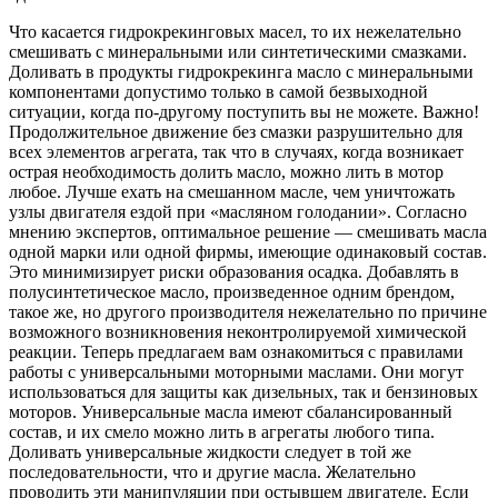
Что касается гидрокрекинговых масел, то их нежелательно
смешивать с минеральными или синтетическими смазками.
Доливать в продукты гидрокрекинга масло с минеральными
компонентами допустимо только в самой безвыходной
ситуации, когда по-другому поступить вы не можете. Важно!
Продолжительное движение без смазки разрушительно для
всех элементов агрегата, так что в случаях, когда возникает
острая необходимость долить масло, можно лить в мотор
любое. Лучше ехать на смешанном масле, чем уничтожать
узлы двигателя ездой при «масляном голодании». Согласно
мнению экспертов, оптимальное решение — смешивать масла
одной марки или одной фирмы, имеющие одинаковый состав.
Это минимизирует риски образования осадка. Добавлять в
полусинтетическое масло, произведенное одним брендом,
такое же, но другого производителя нежелательно по причине
возможного возникновения неконтролируемой химической
реакции. Теперь предлагаем вам ознакомиться с правилами
работы с универсальными моторными маслами. Они могут
использоваться для защиты как дизельных, так и бензиновых
моторов. Универсальные масла имеют сбалансированный
состав, и их смело можно лить в агрегаты любого типа.
Доливать универсальные жидкости следует в той же
последовательности, что и другие масла. Желательно
проводить эти манипуляции при остывшем двигателе. Если