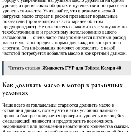
городу с умеренными нагрузками масло держится на одном
уровне, а при высоких оборотах и путешествии по трассе его
уровень снижается. Учитывайте, что в режиме высокой
нагрузки масло сгорает и расход превышает нормальные
показатели (производители часто заранее об этом
предупреждают). Не поленитесь ознакомиться с мануалом по
техобслуживанию и грамотному использованию вашего
автомобиля — очень часто там упоминается штатный расход
масла и указаны пределы нормы для каждого конкретного
агрегата. Эта информация поможет определить, с какой
частотой потребуется добавлять масло в конкретный движок.
Читать статью
Жидкость ГУР для Тойота Камри 40
Как доливать масло в мотор в различных
условиях
Чаще всего автовладельцы стараются доливать масло в
остывший движок, потому что в этих условиях намного
проще и быстрее получается проверить уровень имеющейся
смазывающей жидкости и предотвратить возможность
недоливания или добавления избыточного количества смазки.
В холодные месяцы, в особенности если несколько дней были