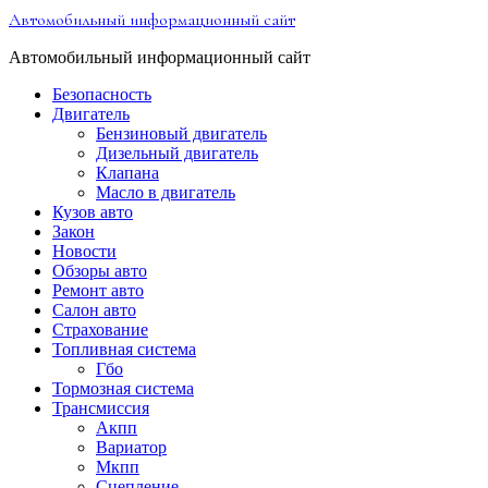
Перейти
Автомобильный информационный сайт
к
содержимому
Автомобильный информационный сайт
Безопасность
Двигатель
Бензиновый двигатель
Дизельный двигатель
Клапана
Масло в двигатель
Кузов авто
Закон
Новости
Обзоры авто
Ремонт авто
Салон авто
Страхование
Топливная система
Гбо
Тормозная система
Трансмиссия
Акпп
Вариатор
Мкпп
Сцепление