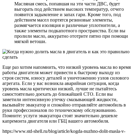
Масляная смесь, попавшая на эти части ДВС, будет
выгорать под действием высоких температур, отчего
появится задымление и запах гари. Кроме того, под
действием масел портятся резиновые элементы,
размягчается изоляция и различные уплотнители, а
также элементы подкапотного пространства. Если вы
пролили масло, аккуратно ототрите пятно при помощи
мягкой ветоши.
Еще раз хотим напомнить, что низкий уровень масла во время
работы двигателя может привести к быстрому выходу из
строя систем, износу деталей и уничтожению узлов силового
агрегата. Если у вас возникла аварийная ситуация, когда
уровень масла критически низкий, лучше не пытайтесь
самостоятельно доехать до ближайшей СТО. Если вы
заметили интенсивную утечку смазывающей жидкости,
вызывайте эвакуатор и спокойно отправляйте автомобиль в
руки профессионалов по техническому обслуживанию.
Помните: услуги эвакуатора стоят значительно дешевле
капремонта двигателя или ГБЦ вашего автомобиля.
https://www.std-shell.ru/blog/article/kogda-nuzhno-dolit-masla-v-