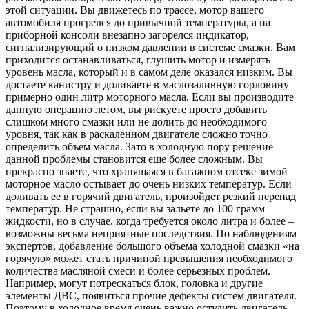
этой ситуации. Вы движетесь по трассе, мотор вашего
автомобиля прогрелся до привычной температуры, а на
приборной консоли внезапно загорелся индикатор,
сигнализирующий о низком давлении в системе смазки. Вам
приходится останавливаться, глушить мотор и измерять
уровень масла, который и в самом деле оказался низким. Вы
достаете канистру и доливаете в маслозаливную горловину
примерно один литр моторного масла. Если вы производите
данную операцию летом, вы рискуете просто добавить
слишком много смазки или не долить до необходимого
уровня, так как в раскаленном двигателе сложно точно
определить объем масла. Зато в холодную пору решение
данной проблемы становится еще более сложным. Вы
прекрасно знаете, что хранящаяся в багажном отсеке зимой
моторное масло остывает до очень низких температур. Если
доливать ее в горячий двигатель, произойдет резкий перепад
температур. Не страшно, если вы зальете до 100 грамм
жидкости, но в случае, когда требуется около литра и более –
возможны весьма неприятные последствия. По наблюдениям
экспертов, добавление большого объема холодной смазки «на
горячую» может стать причиной превышения необходимого
количества масляной смеси и более серьезных проблем.
Например, могут потрескаться блок, головка и другие
элементы ДВС, появиться прочие дефекты систем двигателя.
Поэтому в холодное время очень важно остудить двигатель,