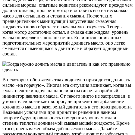
сильные морозы, опытные водители рекомендуют, прежде чем
доливать масло, прогреть мотор и оставить его на несколько
часов для остывания и стекания смазки. После таких
предварительных манипуляций загустевшая смазочная
жидкость заново обретает изначальную текучесть. Теперь,
когда мотор достаточно остыл, а смазка еще жидкая, уровень
масла определяется вполне точно. Если после описанных
подготовительных мероприятий доливать масло, оно легко
смешается с имеющимся в двигателе и образует однородный
состав.
В некоторых обстоятельствах водителю приходится доливать
масло «на горячую». Иногда эта ситуация возникает, когда вы
куда-то едете и вдруг на панели вспыхивает аварийный
индикатор давления масла. От такого никто не застрахован, и
у водителей возникает вопрос, не приведет ли добавление
холодного масла в разогретый двигатель к его неисправности.
Важными условиями при принятии решения в данном
вопросе будут правильность измерения уровня масла и
степень теплоты доливаемой смазывающей жидкости. Кроме
этого, очень важен объем добавляемого масла. Давайте
рассмотрим конкретный пример, чтобы лучше разобраться в