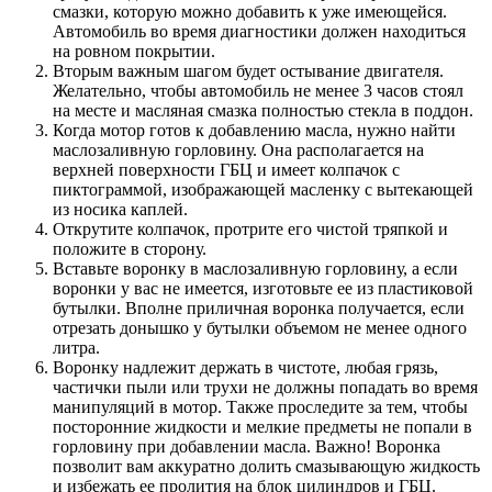
смазки, которую можно добавить к уже имеющейся.
Автомобиль во время диагностики должен находиться
на ровном покрытии.
Вторым важным шагом будет остывание двигателя.
Желательно, чтобы автомобиль не менее 3 часов стоял
на месте и масляная смазка полностью стекла в поддон.
Когда мотор готов к добавлению масла, нужно найти
маслозаливную горловину. Она располагается на
верхней поверхности ГБЦ и имеет колпачок с
пиктограммой, изображающей масленку с вытекающей
из носика каплей.
Открутите колпачок, протрите его чистой тряпкой и
положите в сторону.
Вставьте воронку в маслозаливную горловину, а если
воронки у вас не имеется, изготовьте ее из пластиковой
бутылки. Вполне приличная воронка получается, если
отрезать донышко у бутылки объемом не менее одного
литра.
Воронку надлежит держать в чистоте, любая грязь,
частички пыли или трухи не должны попадать во время
манипуляций в мотор. Также проследите за тем, чтобы
посторонние жидкости и мелкие предметы не попали в
горловину при добавлении масла. Важно! Воронка
позволит вам аккуратно долить смазывающую жидкость
и избежать ее пролития на блок цилиндров и ГБЦ.