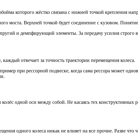
бойма которого жёстко связана с нижней точкой крепления нап
ого моста. Верхней точкой будет соединение с кузовом. Понятие
ругий и демпфирующий элементы. За передачу усилия строго вд
, каждый отвечает за точность траектории перемещения колеса.
имер при рессорной подвеске, когда сама рессора может одновр
ми.
 колёс одной оси между собой. Не касаясь тех конструктивных р
ния одного колеса никак не влияет на все прочие. Разве что че