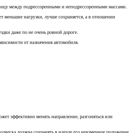
разницу между подрессоренными и неподрессоренными массами.
ает меньшие нагрузки, лучше сохраняется, а в отношении
здки даже по не очень ровной дороге.
ависимости от назначения автомобиля.
может эффективно менять направление, разгоняться или
подвеска должна сохранять в идеале его неизменное положение,