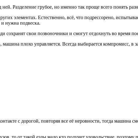
од ней. Разделение грубое, но именно так проще всего понять 
пругих элементах. Естественно, всё, что подрессорено, испытыв
 и нужна подвеска.
ди сохранят свои позвоночники и смогут отдохнуть во время пое
 машина плохо управляется. Всегда выбирается компромисс, в з
онтакте с дорогой, повторяя все её неровности, тогда машина с
зов, то от такой езды мало кто получит удовольствие, поэтому 