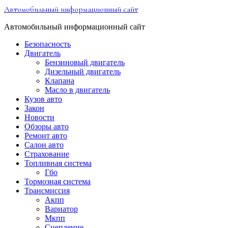
Перейти
Автомобильный информационный сайт
к
содержимому
Автомобильный информационный сайт
Безопасность
Двигатель
Бензиновый двигатель
Дизельный двигатель
Клапана
Масло в двигатель
Кузов авто
Закон
Новости
Обзоры авто
Ремонт авто
Салон авто
Страхование
Топливная система
Гбо
Тормозная система
Трансмиссия
Акпп
Вариатор
Мкпп
Сцепление