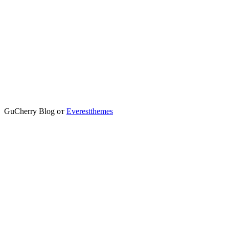
GuCherry Blog от
Everestthemes