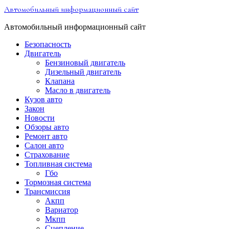
Перейти
Автомобильный информационный сайт
к
содержимому
Автомобильный информационный сайт
Безопасность
Двигатель
Бензиновый двигатель
Дизельный двигатель
Клапана
Масло в двигатель
Кузов авто
Закон
Новости
Обзоры авто
Ремонт авто
Салон авто
Страхование
Топливная система
Гбо
Тормозная система
Трансмиссия
Акпп
Вариатор
Мкпп
Сцепление