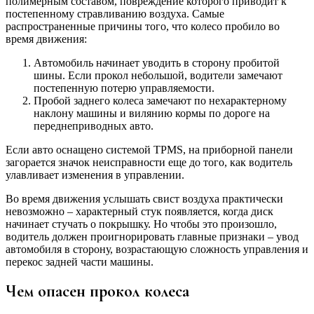
полимерным составом, повреждение которого приводит к
постепенному стравливанию воздуха. Самые
распространенные причины того, что колесо пробило во
время движения:
Автомобиль начинает уводить в сторону пробитой
шины. Если прокол небольшой, водители замечают
постепенную потерю управляемости.
Пробой заднего колеса замечают по нехарактерному
наклону машины и вилянию кормы по дороге на
переднеприводных авто.
Если авто оснащено системой TPMS, на приборной панели
загорается значок неисправности еще до того, как водитель
улавливает изменения в управлении.
Во время движения услышать свист воздуха практически
невозможно – характерный стук появляется, когда диск
начинает стучать о покрышку. Но чтобы это произошло,
водитель должен проигнорировать главные признаки – увод
автомобиля в сторону, возрастающую сложность управления и
перекос задней части машины.
Чем опасен прокол колеса