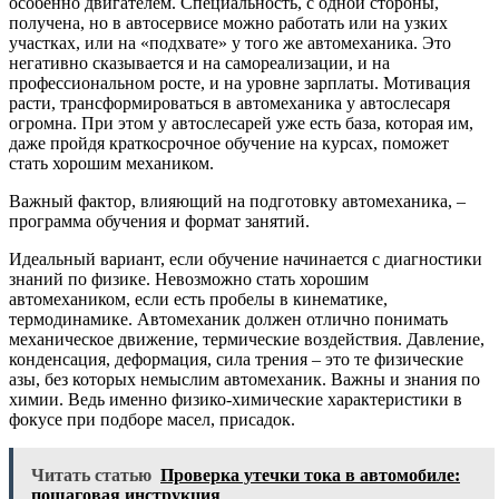
особенно двигателем. Специальность, с одной стороны,
получена, но в автосервисе можно работать или на узких
участках, или на «подхвате» у того же автомеханика. Это
негативно сказывается и на самореализации, и на
профессиональном росте, и на уровне зарплаты. Мотивация
расти, трансформироваться в автомеханика у автослесаря
огромна. При этом у автослесарей уже есть база, которая им,
даже пройдя краткосрочное обучение на курсах, поможет
стать хорошим механиком.
Важный фактор, влияющий на подготовку автомеханика, –
программа обучения и формат занятий.
Идеальный вариант, если обучение начинается с диагностики
знаний по физике. Невозможно стать хорошим
автомехаником, если есть пробелы в кинематике,
термодинамике. Автомеханик должен отлично понимать
механическое движение, термические воздействия. Давление,
конденсация, деформация, сила трения – это те физические
азы, без которых немыслим автомеханик. Важны и знания по
химии. Ведь именно физико-химические характеристики в
фокусе при подборе масел, присадок.
Читать статью
Проверка утечки тока в автомобиле:
пошаговая инструкция