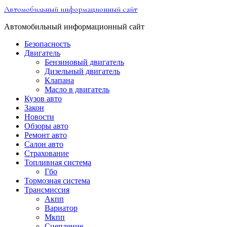
Перейти
Автомобильный информационный сайт
к
содержимому
Автомобильный информационный сайт
Безопасность
Двигатель
Бензиновый двигатель
Дизельный двигатель
Клапана
Масло в двигатель
Кузов авто
Закон
Новости
Обзоры авто
Ремонт авто
Салон авто
Страхование
Топливная система
Гбо
Тормозная система
Трансмиссия
Акпп
Вариатор
Мкпп
Сцепление