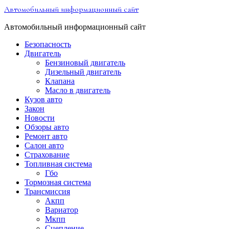
Перейти
Автомобильный информационный сайт
к
содержимому
Автомобильный информационный сайт
Безопасность
Двигатель
Бензиновый двигатель
Дизельный двигатель
Клапана
Масло в двигатель
Кузов авто
Закон
Новости
Обзоры авто
Ремонт авто
Салон авто
Страхование
Топливная система
Гбо
Тормозная система
Трансмиссия
Акпп
Вариатор
Мкпп
Сцепление