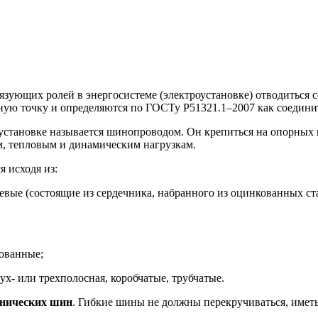
вязующих ролей в энергосистеме (электроустановке) отводиться
тную точку и определяются по ГОСТу Р51321.1–2007 как соедин
становке называется шинопроводом. Он крепиться на опорных и
м, тепловым и динамическим нагрузкам.
 исходя из:
евые (состоящие из сердечника, набранного из оцинкованных с
ованные;
вух- или трехполосная, коробчатые, трубчатые.
хнических шин
. Гибкие шины не должны перекручиваться, иметь