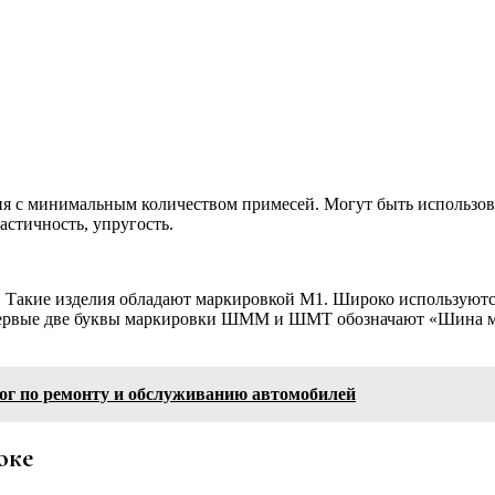
ия с минимальным количеством примесей. Могут быть использо
стичность, упругость.
и. Такие изделия обладают маркировкой М1. Широко использую
Первые две буквы маркировки ШММ и ШМТ обозначают «Шина мед
лог по ремонту и обслуживанию автомобилей
оке