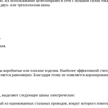
 Их использование целесообразно в сети с большой силой тока (
 двух- или трехполосная шина.
.
вия.
ы коробчатые или плоские изделия. Наиболее эффективной счита
еляется равномерно. Благодаря этому не появляется коронирован
на, выделяют следующие шины электрические:
ый из оцинкованных стальных проводов, вокруг которого повит