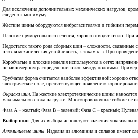
Для исключения дополнительных механических нагрузок, кроме 
сведено к минимуму.
Жесткие шины оборудуются виброгасителями и гибкими перем
Плоские прямоугольного сечения, хорошо отводят тепло. При 
Недостаток такого рода сборных шин – сложности, связанные 
плохая механическая устойчивость, к токам к. з. При проведе
Коробчатые и плоские изделия используются в сетях напряжен
неравномерном распределении токов между полосами. Пример 
Трубчатая форма считается наиболее эффективной: хорошо отв
электрическое поле, препятствующее появлению коронировани
Окраска шин
. На жесткие электротехнические шины наносятся
максимального тока нагрузки. Многопроволочные гибкие не ок
Фаза А – желтый; Фаза В – зеленый; Фаза С – красный; Нулева
Выбор шин
. Для их выбора используют значения максимально
Алюминиевые шины
. Изделия из алюминия и сплавов имеют с