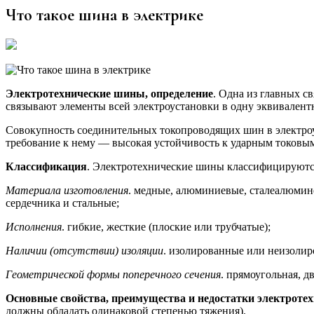
Что такое шина в электрике
Электротехнические шины, определение
. Одна из главных с
связывают элементы всей электроустановки в одну эквивален
Совокупность соединительных токопроводящих шин в электроу
требование к нему — высокая устойчивость к ударным токовы
Классификация
. Электротехнические шины классифицируются
Материала изготовления
. медные, алюминиевые, сталеалюмин
сердечника и стальные;
Исполнения
. гибкие, жесткие (плоские или трубчатые);
Наличии (отсутствии) изоляции
. изолированные или неизолир
Геометрической формы поперечного сечения
. прямоугольная, д
Основные свойства, преимущества и недостатки электроте
должны обладать одинаковой степенью тяжения).