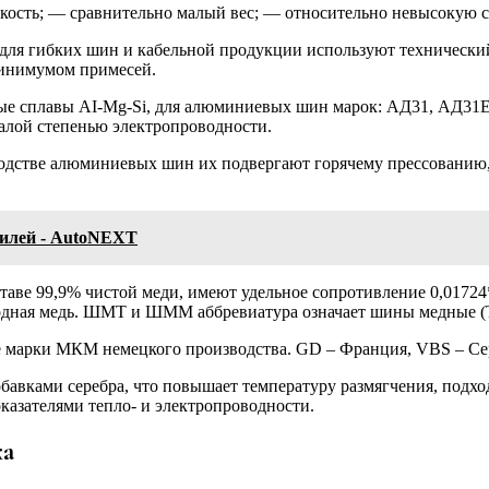
ость; — сравнительно малый вес; — относительно невысокую с
 для гибких шин и кабельной продукции используют техническ
минимумом примесей.
е сплавы AI-Mg-Si, для алюминиевых шин марок: АД31, АД31Е,
алой степенью электропроводности.
дстве алюминиевых шин их подвергают горячему прессованию, 
билей - AutoNEXT
ставе 99,9% чистой меди, имеют удельное сопротивление 0,017
дная медь. ШМТ и ШММ аббревиатура означает шины медные (Т) 
е марки МКМ немецкого производства. GD – Франция, VBS – Сер
авками серебра, что повышает температуру размягчения, подхо
азателями тепло- и электропроводности.
ка