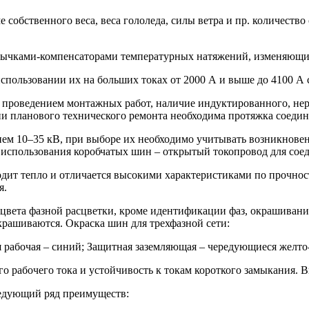
собственного веса, веса гололеда, силы ветра и пр. количеств
ычками-компенсаторами температурных натяжений, изменяющих
использовании их на больших токах от 2000 А и выше до 4100 А 
с проведением монтажных работ, наличие индуктированного, не
нии планового технического ремонта необходима протяжка соедин
ием 10–35 кВ, при выборе их необходимо учитывать возникновен
использования коробчатых шин – открытый токопровод для соед
одит тепло и отличается высокими характеристиками по прочно
я.
 цвета фазной расцветки, кроме идентификации фаз, окрашивани
рашиваются. Окраска шин для трехфазной сети:
я рабочая – синий; Защитная заземляющая – чередующиеся желто-
го рабочего тока и устойчивость к токам короткого замыкания. 
ледующий ряд преимуществ: