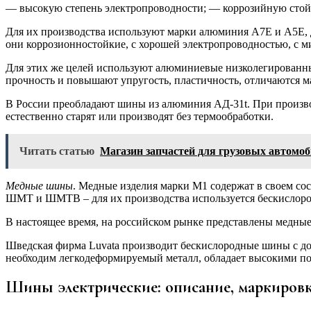
— высокую степень электропроводности; — коррозийную стойк
Для их производства используют марки алюминия А7Е и А5Е,
они коррозионностойкие, с хорошей электропроводностью, с 
Для этих же целей используют алюминиевые низколегированны
прочность и повышают упругость, пластичность, отличаются м
В России преобладают шины из алюминия АД-31t. При произво
естественно старят или производят без термообработки.
Читать статью
Магазин запчастей для грузовых автомо
Медные шины
. Медные изделия марки М1 содержат в своем со
ШМТ и ШМТВ – для их производства используется бескислоро
В настоящее время, на российском рынке представлены медны
Шведская фирма Luvata производит бескислородные шины с доб
необходим легкодеформируемый металл, обладает высокими пок
Шины электрические: описание, маркиров