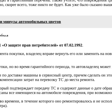
одят в гарантийный перечень. Также учтите, что повреждения т
о, скорее всего, тоже никто не будет. Как уже было сказано вы
 и минусы автомобильных цветов
обиля
1 «О защите прав потребителей» от 07.02.1992
.
мента покупки, владелец вправе вернуть его или заменить на нов
купки, но во время гарантийного периода, то автовладелец може
и по доставке машины в сервисный центр, причем сделать он это 
 компенсации затрат на перевозку ТС до места ремонта.
орый подтверждает передачу ТС и содержит данные о дате обра
писаны все имеющиеся на автомобиле повреждения, при возможн
во времени, в течение которого оно ремонтировалось и не испол
тра).