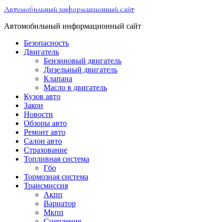
Перейти
Автомобильный информационный сайт
к
содержимому
Автомобильный информационный сайт
Безопасность
Двигатель
Бензиновый двигатель
Дизельный двигатель
Клапана
Масло в двигатель
Кузов авто
Закон
Новости
Обзоры авто
Ремонт авто
Салон авто
Страхование
Топливная система
Гбо
Тормозная система
Трансмиссия
Акпп
Вариатор
Мкпп
Сцепление