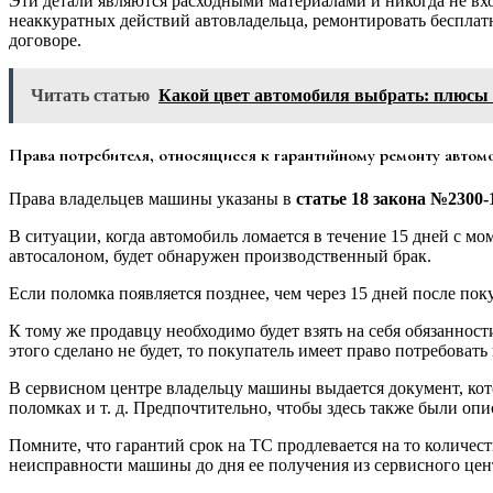
Эти детали являются расходными материалами и никогда не вх
неаккуратных действий автовладельца, ремонтировать бесплатн
договоре.
Читать статью
Какой цвет автомобиля выбрать: плюсы
Права потребителя, относящиеся к гарантийному ремонту автом
Права владельцев машины указаны в
статье 18 закона №2300-
В ситуации, когда автомобиль ломается в течение 15 дней с мо
автосалоном, будет обнаружен производственный брак.
Если поломка появляется позднее, чем через 15 дней после по
К тому же продавцу необходимо будет взять на себя обязанност
этого сделано не будет, то покупатель имеет право потребовать
В сервисном центре владельцу машины выдается документ, кот
поломках и т. д. Предпочтительно, чтобы здесь также были о
Помните, что гарантий срок на ТС продлевается на то количест
неисправности машины до дня ее получения из сервисного цен