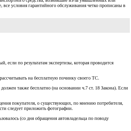
ранспортного средства, возникшие из-за умышленных или
ше, все условия гарантийного обслуживания четко прописаны в
ый, если по результатам экспертизы, которая проводится
т рассчитывать на бесплатную починку своего ТС.
должен также бесплатно (на основании ч.7 ст. 18 Закона). Если
щения покупателя, о существующих, по мнению потребителя,
ости следует приложить фотографии.
ьзовалось (со дня обращения автовладельца по поводу