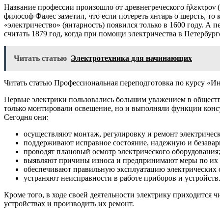
Название профессии произошло от древнегреческого ἤλεκτρον (я
философ Фалес заметил, что если потереть янтарь о шерсть, т
«электричество» (янтарность) появился только в 1600 году. А
считать 1879 год, когда при помощи электричества в Петербур
Читать статью
Электротехника для начинающих
Читать статью Профессиональная переподготовка по курсу «И
Первые электрики пользовались большим уважением в обществе,
только монтировали освещение, но и выполняли функции кон
Сегодня они:
осуществляют монтаж, регулировку и ремонт электрическ
поддерживают исправное состояние, надежную и безавар
проводят плановый осмотр электрического оборудования
выявляют причины износа и предпринимают меры по их
обеспечивают правильную эксплуатацию электрических с
устраняют неисправности в работе приборов и устройств
Кроме того, в ходе своей деятельности электрику приходится ч
устройствах и производить их ремонт.