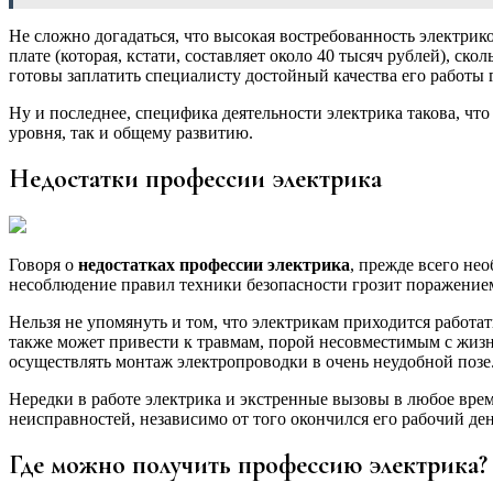
Не сложно догадаться, что высокая востребованность электрик
плате (которая, кстати, составляет около 40 тысяч рублей), с
готовы заплатить специалисту достойный качества его работы 
Ну и последнее, специфика деятельности электрика такова, ч
уровня, так и общему развитию.
Недостатки профессии электрика
Говоря о
недостатках профессии электрика
, прежде всего не
несоблюдение правил техники безопасности грозит поражением
Нельзя не упомянуть и том, что электрикам приходится работа
также может привести к травмам, порой несовместимым с жизн
осуществлять монтаж электропроводки в очень неудобной позе
Нередки в работе электрика и экстренные вызовы в любое время
неисправностей, независимо от того окончился его рабочий ден
Где можно получить профессию электрика?