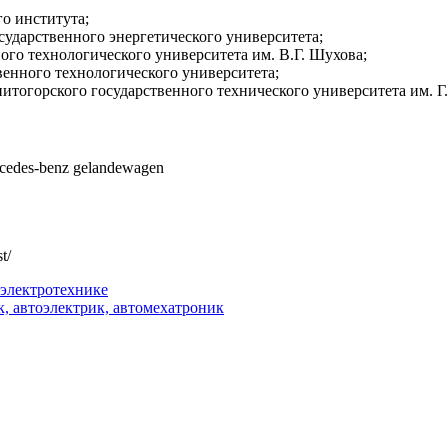
о института;
сударственного энергетического университета;
ого технологического университета им. В.Г. Шухова;
венного технологического университета;
тогорского государственного технического университета им. Г.
edes-benz gelandewagen
t/
 электротехнике
, автоэлектрик, автомехатроник