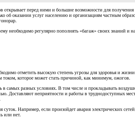
ов открывает перед ними и большие возможности для получения в
колько об оказании услуг населению и организациям частным обра
гонорар.
то ему необходимо регулярно пополнять «багаж» своих знаний и 
обходимо отметить высокую степень угрозы для здоровья и жиз
 током, которое может стать причиной, как минимум, ожогов.
ть в самых разных условиях. В том числе и прокладывать воздуш
ью. Доставляют неприятности и работы в труднодоступных места
.
 суток. Например, если произойдет авария электрических сетей,
ь или нет.