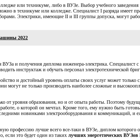
ледже или техникуме, либо в ВУЗе. Выбор учебного заведения 
 можно в техникуме или колледже. Специалист I разряда имеет п
борами. Электрики, имеющие II и III группы допуска, могут раб
машины 2022
я ВУЗа и получения диплома инженера-электрика. Специалист с 
водить инструктаж и обучать персонал электротехнической бриг
ройство и достойный уровень оплаты своих услуг может только с
 они могут не только производить наиболее сложные и высокооп
ко от уровня образования, но и от опыта работы. Поэтому будуще
аботе, о которой он мечтал. Кроме того, ему нужно быть готовы
следними новинками электрооборудования и коммуникаций, и еж
ную профессию лучше всего все-таки в ВУЗе, диплом которого о
, если это будет один из таких
лучших энергетических ВУЗов 