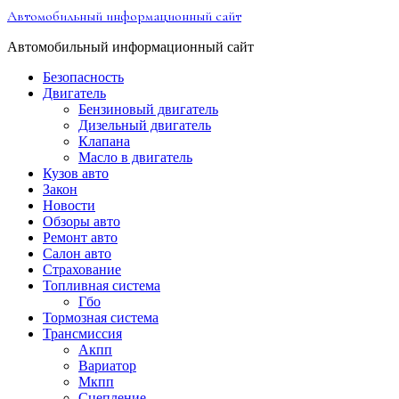
Перейти
Автомобильный информационный сайт
к
содержимому
Автомобильный информационный сайт
Безопасность
Двигатель
Бензиновый двигатель
Дизельный двигатель
Клапана
Масло в двигатель
Кузов авто
Закон
Новости
Обзоры авто
Ремонт авто
Салон авто
Страхование
Топливная система
Гбо
Тормозная система
Трансмиссия
Акпп
Вариатор
Мкпп
Сцепление