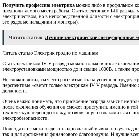
Получить профессию электрика
можно либо в профильном кол
предпочитаемого места работы. Стать электриком I-III разряда
электричеством, но в непосредственной близости с электропри
это рядовые наладчики и монтеры).
Читать статью
Лучшие электрические снегоуборочные 
Читать статью Электрик гродно по машинам
Стать электриком IV-V разряда можно только в после окончани
электроустановками мощностью до и свыше 1000В, а также про
Не сложно догадаться, что рассчитывать на успешное трудоуст
перспективы «светят только электрикам IV-V разряда. Именно
должности.
Очень важно понимать, что присвоение разряда зависит не толь
после окончания обучения он сможет приступить именно к той р
техническую переподготовку, позволяющую ознакомиться с по
электробезопасности.
Подводя итог можно сделать однозначный вывод: получать дан
так и для достижения финансового благополучия. И лучше всего