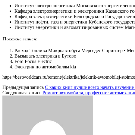
Институт электроэнергетики Московского энергетическог
Кафедра электроэнергетики и электроники Казанского го
Кафедра электроэнергетики Белгородского Государственн
Институт нефти, газа и энергетики Кубанского государст
Институт энергетики и автоматизированных систем Магни
Похожие записи:
Расход Топлива Микроавтобуса Мерседес Спринтер • Merc
Вызывать электрика в Бутово
Ford Focus Electric
Электрик по автомобилям kia
https://bestworldcars.ru/remont/jelektrika/jelektrik-avtomobilej-stoimos
Предыдущая запись
С каких книг лучше всего начать изучение
Следующая запись
Ремонт автомобиля, профессии: автомеханик