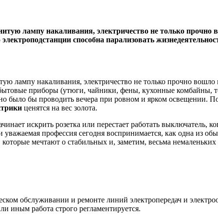
менитую лампу накаливания, электричество не только прочно 
 электроподстанции способна парализовать жизнедеятельность
итую лампу накаливания, электричество не только прочно вошло 
 бытовые приборы (утюги, чайники, фены, кухонные комбайны, т
но было бы проводить вечера при ровном и ярком освещении. П
ктрики
ценятся на вес золота.
ачинает искрить розетка или перестает работать выключатель, к
 и уважаемая профессия сегодня воспринимается, как одна из об
которые мечтают о стабильных и, заметим, весьма немаленьких 
еском обслуживании и ремонте линий электропередач и электро
или иным работа строго регламентируется.