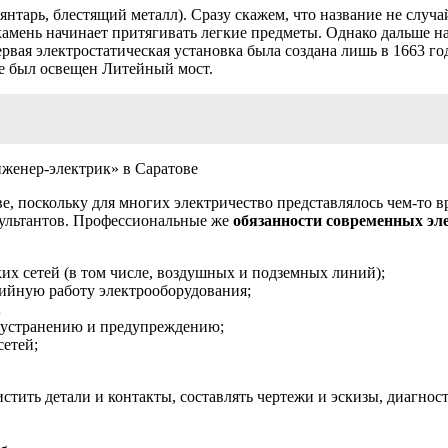
нтарь, блестящий металл). Сразу скажем, что название не случай
о камень начинает притягивать легкие предметы. Однако дальше 
 первая электростатическая установка была создана лишь в 1663 
ге был освещен Литейный мост.
нженер-электрик» в Саратове
 поскольку для многих электричество представлялось чем-то вр
сультантов. Профессиональные же
обязанности современных эл
их сетей (в том числе, воздушных и подземных линий);
ийную работу электрооборудования;
;
 устранению и предупреждению;
етей;
.
истить детали и контакты, составлять чертежи и эскизы, диагно