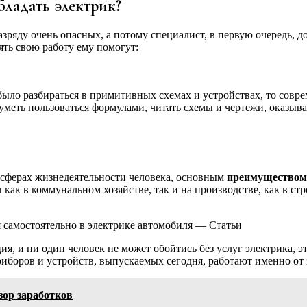
ладать электрик?
азряду очень опасных, а потому специалист, в первую очередь, 
ять свою работу ему помогут:
 было разбираться в примитивных схемах и устройствах, то со
уметь пользоваться формулами, читать схемы и чертежи, оказы
я сферах жизнедеятельности человека, основным
преимуществом
к в коммунальном хозяйстве, так и на производстве, как в стро
я самостоятельно в электрике автомобиля — Статьи
ция, и ни один человек не может обойтись без услуг электрика, 
приборов и устройств, выпускаемых сегодня, работают именно от
ор заработков