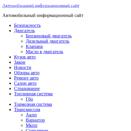
Перейти
Автомобильный информационный сайт
к
содержимому
Автомобильный информационный сайт
Безопасность
Двигатель
Бензиновый двигатель
Дизельный двигатель
Клапана
Масло в двигатель
Кузов авто
Закон
Новости
Обзоры авто
Ремонт авто
Салон авто
Страхование
Топливная система
Гбо
Тормозная система
Трансмиссия
Акпп
Вариатор
Мкпп
Сцепление