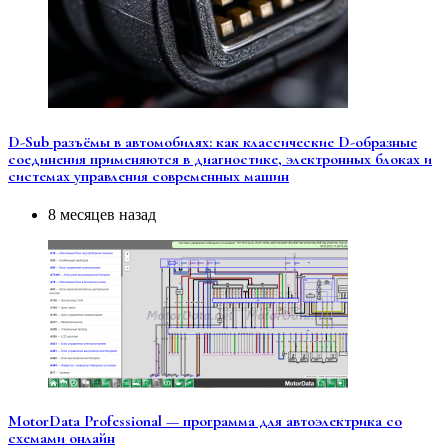
D-Sub разъёмы в автомобилях: как классические D-образные
соединения применяются в диагностике, электронных блоках и
системах управления современных машин
8 месяцев назад
MotorData Professional — программа для автоэлектрика со
схемами онлайн