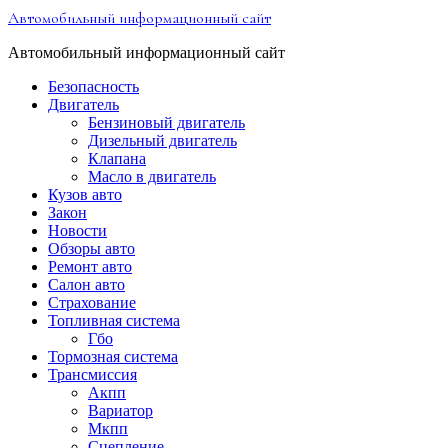
Перейти
Автомобильный информационный сайт
к
содержимому
Автомобильный информационный сайт
Безопасность
Двигатель
Бензиновый двигатель
Дизельный двигатель
Клапана
Масло в двигатель
Кузов авто
Закон
Новости
Обзоры авто
Ремонт авто
Салон авто
Страхование
Топливная система
Гбо
Тормозная система
Трансмиссия
Акпп
Вариатор
Мкпп
Сцепление