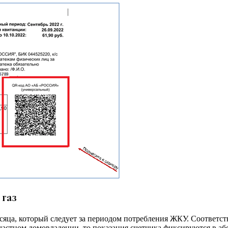
газ
сяца, который следует за периодом потребления ЖКУ. Соответс
 частном домовладении, то показания счетчика фиксируются в а