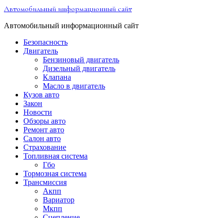
Перейти
Автомобильный информационный сайт
к
содержимому
Автомобильный информационный сайт
Безопасность
Двигатель
Бензиновый двигатель
Дизельный двигатель
Клапана
Масло в двигатель
Кузов авто
Закон
Новости
Обзоры авто
Ремонт авто
Салон авто
Страхование
Топливная система
Гбо
Тормозная система
Трансмиссия
Акпп
Вариатор
Мкпп
Сцепление