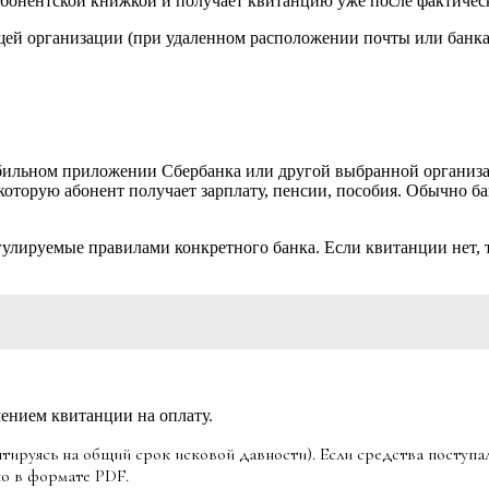
 абонентской книжкой и получает квитанцию уже после фактиче
й организации (при удаленном расположении почты или банка о
бильном приложении Сбербанка или другой выбранной организац
з которую абонент получает зарплату, пенсии, пособия. Обычно
гулируемые правилами конкретного банка. Если квитанции нет, 
ением квитанции на оплату.
тируясь на общий срок исковой давности). Если средства поступа
но в формате PDF.