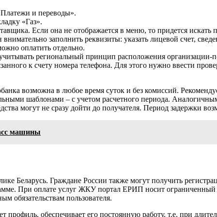
«Платежи и переводы».
ладку «Газ».
авщика. Если она не отображается в меню, то придется искать 
внимательно заполнить реквизиты: указать лицевой счет, сведен
 можно оплатить отдельно.
 учитывать региональный принцип расположения организации-п
анного к счету номера телефона. Для этого нужно ввести про
банка возможна в любое время суток и без комиссий. Рекоменду
льными шаблонами – с учетом расчетного периода. Аналогичным
ства могут не сразу дойти до получателя. Период задержки возм
ласс машины
ике Беларусь. Граждане России также могут получить регистрац
грамме. При оплате услуг ЖКУ портал ЕРИП носит ограниченный
ным обязательствам пользователя.
ает профиль, обеспечивает его постоянную работу, т.е. при длит