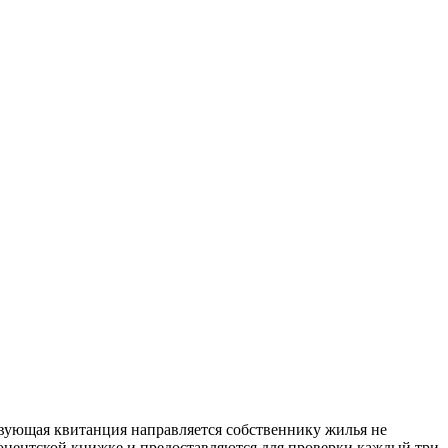
твующая квитанция направляется собственнику жилья не
бонентской книжке и предоставляются для проверки каждый три