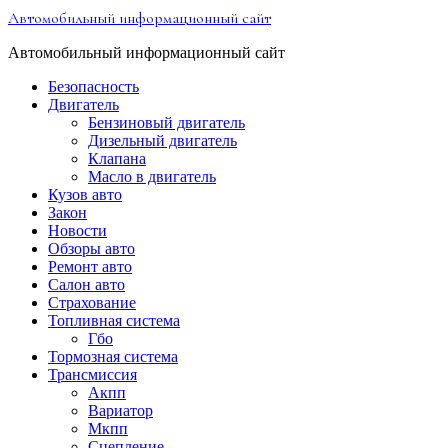
Перейти
Автомобильный информационный сайт
к
содержимому
Автомобильный информационный сайт
Безопасность
Двигатель
Бензиновый двигатель
Дизельный двигатель
Клапана
Масло в двигатель
Кузов авто
Закон
Новости
Обзоры авто
Ремонт авто
Салон авто
Страхование
Топливная система
Гбо
Тормозная система
Трансмиссия
Акпп
Вариатор
Мкпп
Сцепление