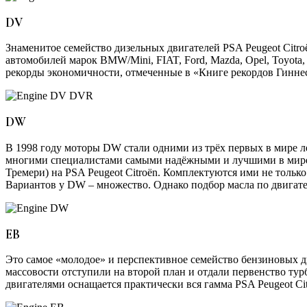
DV
Знаменитое семейство дизельных двигателей PSA Peugeot Citr
автомобилей марок BMW/Mini, FIAT, Ford, Mazda, Opel, Toyota
рекорды экономичности, отмеченные в «Книге рекордов Гиннесс
DW
В 1998 году моторы DW стали одними из трёх первых в мире л
многими специалистами самыми надёжными и лучшими в мире ср
Тремери) на PSA Peugeot Citroёn. Комплектуются ими не только «
Вариантов у DW – множество. Однако подбор масла по двигате
EB
Это самое «молодое» и перспективное семейство бензиновых дв
массовости отступили на второй план и отдали первенство тур
двигателями оснащается практически вся гамма PSA Peugeot Ci