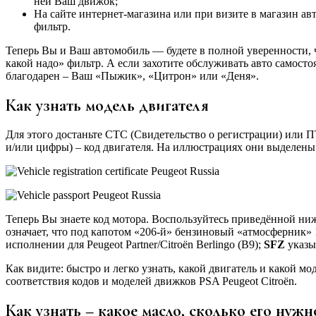
ней Ваш движок;
На сайте интернет-магазина или при визите в магазин ав
фильтр.
Теперь Вы и Ваш автомобиль — будете в полной уверенности, чт
какой надо» фильтр. А если захотите обслуживать авто самосто
благодарен – Ваш «Пыжик», «Цитрон» или «Деня».
Как узнать модель двигателя
Для этого достаньте СТС (Свидетельство о регистрации) или ПТ
и/или цифры) – код двигателя. На иллюстрациях они выделе
Теперь Вы знаете код мотора. Воспользуйтесь приведённой ниж
означает, что под капотом «206-й» бензиновый «атмосферник» 1
исполнении для Peugeot Partner/Citroёn Berlingo (B9);
SFZ
указыв
Как видите: быстро и легко узнать, какой двигатель и какой м
соответствия кодов и моделей движков PSA Peugeot Citroёn.
Как узнать – какое масло, сколько его нуж