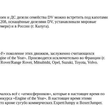
роен и ДС дизели семейства DV можно встретить под капотами
 и 208, оснащённые дизелями DV, устанавливали мировые
ри) и в России (г. Калуга).
 «F» поколение этих движков, заслуженно считающихся
e of the Year». Производятся исключительно во Франции (г.
er/Range Rover, Mitsubishi, Opel, Suzuki, Toyota, Volvo.
чалось всё с «атмосферников», которые в настоящее время по
курса «Engine of the Year». В настоящее время этими
о кроме сугубо коммерческих Expert/Jumpy и Boxer/Jumper.