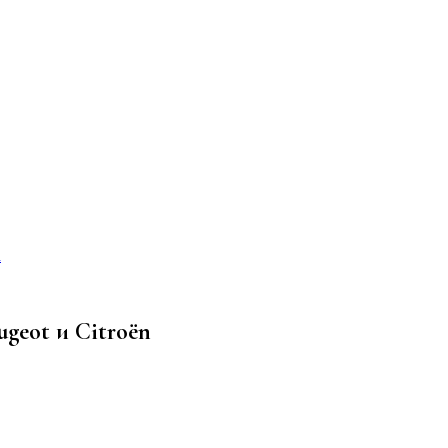
n
ugeot и Citroёn