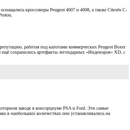
оснащались кроссоверы Peugeot 4007 и 4008, а также Citroёn C-
Proton.
репутацию, работая под капотами коммерческих Peugeot Boxer
ом ещё сохранились артефакты легендарных «Инденоров» XD, с
моторном заводе в консорциуме PSA и Ford. Эти самые
ако в наибольших количествах они устанавливались на