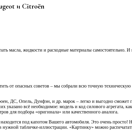
ugeot и Citroёn
ать масла, жидкости и расходные материалы самостоятельно. И
ить от опасных советов – мы собрали всю точную техническую и
роен, ДС, Опель, Дунфэн, и др. марок – легко и выгодно сможе
их указано всё необходимое: модель и код силового агрегата, 
тров для подбора «оригинала» или качественного аналога.
 находится под капотом Вашего автомобиля. Это очень просто!
о в нужной табличке-иллюстрации. «Картинку» можно распечатать