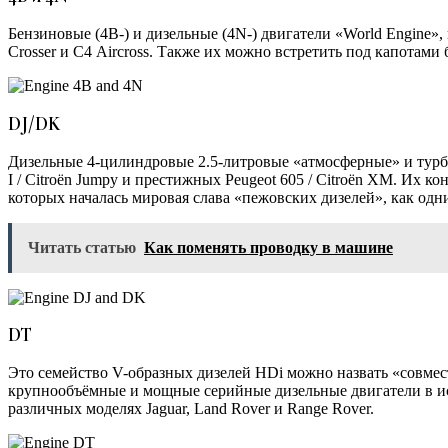
Бензиновые (4B-) и дизельные (4N-) двигатели «World Engine»,
Сrosser и С4 Aircross. Также их можно встретить под капотами бо
DJ/DK
Дизельные 4-цилиндровые 2.5-литровые «атмосферные» и турбо
I / Citroёn Jumpy и престижных Peugeot 605 / Citroёn XM. И
которых началась мировая слава «пежовских дизелей», как од
Читать статью
Как поменять проводку в машине
DT
Это семейство V-образных дизелей HDi можно назвать «совмес
крупнообъёмные и мощные серийные дизельные двигатели в ист
различных моделях Jaguar, Land Rover и Range Rover.