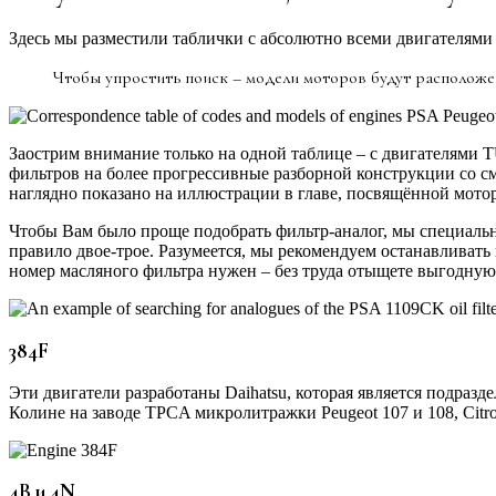
Здесь мы разместили таблички с абсолютно всеми двигателями 
Чтобы упростить поиск – модели моторов будут расположен
Заострим внимание только на одной таблице – с двигателями T
фильтров на более прогрессивные разборной конструкции со с
наглядно показано на иллюстрации в главе, посвящённой мото
Чтобы Вам было проще подобрать фильтр-аналог, мы специальн
правило двое-трое. Разумеется, мы рекомендуем останавливат
номер масляного фильтра нужен – без труда отыщете выгодную 
384F
Эти двигатели разработаны Daihatsu, которая является подра
Колине на заводе TPCA микролитражки Peugeot 107 и 108, Citroё
4B и 4N