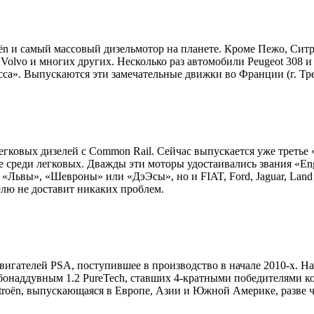
oёn и самый массовый дизельмотор на планете. Кроме Пежо, Сит
, Volvo и многих других. Несколько раз автомобили Peugeot 308
а». Выпускаются эти замечательные движки во Франции (г. Треме
егковых дизелей с Common Rail. Сейчас выпускается уже третье
еди легковых. Дважды эти моторы удостаивались звания «Engin
Львы», «Шевроны» или «ДэЭсы», но и FIAT, Ford, Jaguar, Land Rov
лю не доставит никаких проблем.
игателей PSA, поступившее в производство в начале 2010-х. На
бонаддувным 1.2 PureTech, ставших 4-кратными победителями кон
troёn, выпускающаяся в Европе, Азии и Южной Америке, разве чт