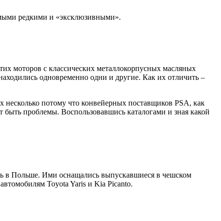
самыми редкими и «эксклюзивными».
 этих моторов с классических металлокорпусных масляных
аходились одновременно одни и другие. Как их отличить –
х несколько потому что конвейерных поставщиков PSA, как
т быть проблемы. Воспользовавшись каталогами и зная какой
ись в Польше. Ими оснащались выпускавшиеся в чешском
втомобилям Toyota Yaris и Kia Picanto.