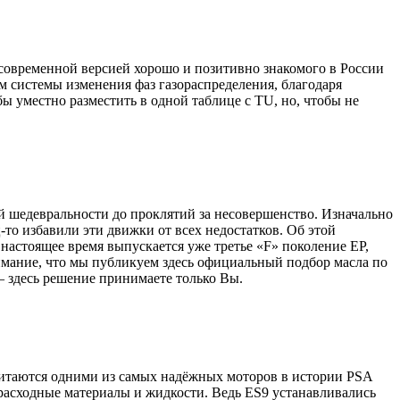
 современной версией хорошо и позитивно знакомого в России
 системы изменения фаз газораспределения, благодаря
ы уместно разместить в одной таблице с TU, но, чтобы не
й шедевральности до проклятий за несовершенство. Изначально
о избавили эти движки от всех недостатков. Об этой
 настоящее время выпускается уже третье «F» поколение EP,
мание, что мы публикуем здесь официальный подбор масла по
– здесь решение принимаете только Вы.
читаются одними из самых надёжных моторов в истории PSA
 расходные материалы и жидкости. Ведь ES9 устанавливались