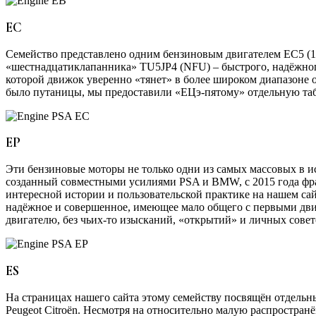
EC
Семейство представлено одним бензиновым двигателем EC5 (1.
«шестнадцатиклапанника» TU5JP4 (NFU) – быстрого, надёжног
которой движок уверенно «тянет» в более широком диапазоне о
было путаницы, мы предоставили «ЕЦэ-пятому» отдельную та
EP
Эти бензиновые моторы не только одни из самых массовых в и
созданный совместными усилиями PSA и BMW, с 2015 года фран
интересной истории и пользовательской практике на нашем сай
надёжное и совершенное, имеющее мало общего с первыми дви
двигателю, без чьих-то изысканий, «открытий» и личных совет
ES
На страницах нашего сайта этому семейству посвящён отдель
Peugeot Citroёn. Несмотря на относительно малую распростран