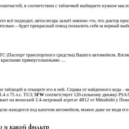
тозапчастей, в соответствии с табличкой выбираете нужное масло
о всё подходит, автослесарь зальёт именно «то, что доктор про
ятельно – будет прекрасный повод похвалить себя за верный выб
С (Паспорт транспортного средства) Вашего автомобиля. Взгляни
ны красными прямоугольниками …
е таблицей и отыщите его в ней. Справа от найденного кода – 
.4 л 75 л.с. TU3;
5
FW
соответствует 120-сильному движку PS
ает на японский 2.4-литровый агрегат 4B12 от Mitsubishi у Пеж
одели находится под капотом автомобиля, можно даже не видя ег
но и какой фильтр