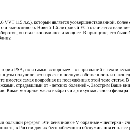
6 VVT 115 л.с.), который является усовершенствованной, более
о и выносливого. Новый 1.6-литровый EC5 отличается наличием
боротов, он стал экономичнее и мощнее. В принципе, его было б
блицу.
стории PSA, но и самые «спорные» – от признаний в техническо
цузы получили этот проект в полную собственность и наконец-т
те имеется самая подробная из посвящённых этой теме статья. В
жками, страдавшими от «детских болезней». Заострим Ваше вни
ов. Какое моторное масло выбрать и артикул масляного фильтра 
ный большой реферат. Эти бензиновые V-образные «шестёрки» с
ённость, в России для их беспроблемного обслуживания есть все