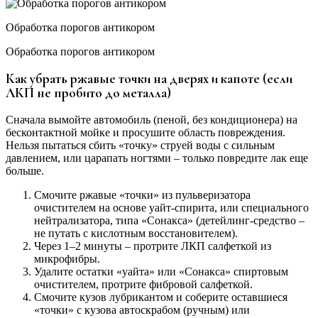
Обработка порогов антикором
Обработка порогов антикором
Как убрать ржавые точки на дверях и капоте (если
ЛКП не пробито до металла)
Сначала вымойте автомобиль (пеной, без кондиционера) на
бесконтактной мойке и просушите область повреждения.
Нельзя пытаться сбить «точку» струей воды с сильным
давлением, или царапать ногтями – только повредите лак еще
больше.
Смочите ржавые «точки» из пульверизатора
очистителем на основе уайт-спирита, или специального
нейтрализатора, типа «Сонакса» (детейлинг-средство –
не путать с кислотным восстановителем).
Через 1–2 минуты – протрите ЛКП салфеткой из
микрофибры.
Удалите остатки «уайта» или «Сонакса» спиртовым
очистителем, протрите фибровой салфеткой.
Смочите кузов лубрикантом и соберите оставшиеся
«точки» с кузова автоскрабом (ручным) или