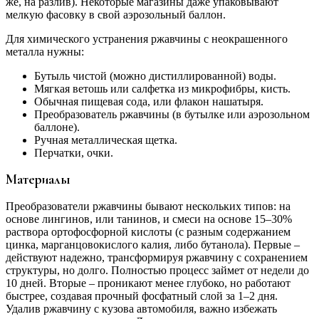
же, на разлив). Некоторые магазины даже упаковывают
мелкую фасовку в свой аэрозольный баллон.
Для химического устранения ржавчины с неокрашенного
металла нужны:
Бутыль чистой (можно дистиллированной) воды.
Мягкая ветошь или салфетка из микрофибры, кисть.
Обычная пищевая сода, или флакон нашатыря.
Преобразователь ржавчины (в бутылке или аэрозольном
баллоне).
Ручная металлическая щетка.
Перчатки, очки.
Материалы
Преобразователи ржавчины бывают нескольких типов: на
основе лингинов, или танинов, и смеси на основе 15–30%
раствора ортофосфорной кислоты (с разным содержанием
цинка, марганцовокислого калия, либо бутанола). Первые –
действуют надежно, трансформируя ржавчину с сохранением
структуры, но долго. Полностью процесс займет от недели до
10 дней. Вторые – проникают менее глубоко, но работают
быстрее, создавая прочный фосфатный слой за 1–2 дня.
Удалив ржавчину с кузова автомобиля, важно избежать