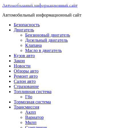
Перейти
Автомобильный информационный сайт
к
содержимому
Автомобильный информационный сайт
Безопасность
Двигатель
Бензиновый двигатель
Дизельный двигатель
Клапана
Масло в двигатель
Кузов авто
Закон
Новости
Обзоры авто
Ремонт авто
Салон авто
Страхование
Топливная система
Гбо
Тормозная система
Трансмиссия
Акпп
Вариатор
Мкпп
Сцепление