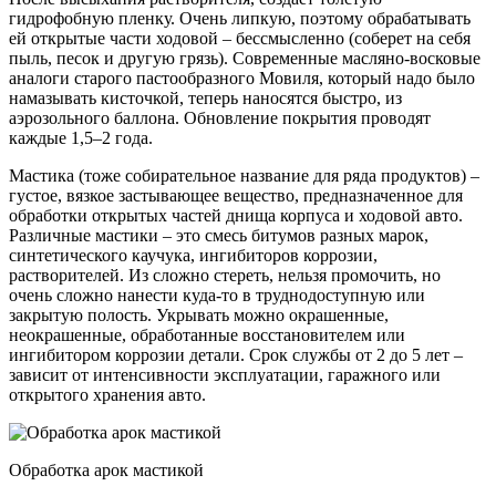
гидрофобную пленку. Очень липкую, поэтому обрабатывать
ей открытые части ходовой – бессмысленно (соберет на себя
пыль, песок и другую грязь). Современные масляно-восковые
аналоги старого пастообразного Мовиля, который надо было
намазывать кисточкой, теперь наносятся быстро, из
аэрозольного баллона. Обновление покрытия проводят
каждые 1,5–2 года.
Мастика (тоже собирательное название для ряда продуктов) –
густое, вязкое застывающее вещество, предназначенное для
обработки открытых частей днища корпуса и ходовой авто.
Различные мастики – это смесь битумов разных марок,
синтетического каучука, ингибиторов коррозии,
растворителей. Из сложно стереть, нельзя промочить, но
очень сложно нанести куда-то в труднодоступную или
закрытую полость. Укрывать можно окрашенные,
неокрашенные, обработанные восстановителем или
ингибитором коррозии детали. Срок службы от 2 до 5 лет –
зависит от интенсивности эксплуатации, гаражного или
открытого хранения авто.
Обработка арок мастикой