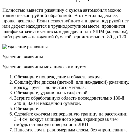
Полностью вывести ржавчину с кузова автомобиля можно
только пескоструйной обработкой. Этот метод надежнее,
проще, дешевле. Если пескоструйного аппарата под рукой нет,
или дефект находится в труднодоступном месте, проводится
шлифовка зачистным диском для дрели или УШМ (кораллом),
либо ручная – наждачной бумагой зернистостью от 80 до 120.
Удаление ржавчины
Удаление ржавчины механическим путем
Обезжирьте повреждение и область вокруг.
Сошлифуйте диском (щеткой, или наждачкой) ржавчину,
краску, грунт – до чистого металла.
Обезжирьте, удалив пыль салфеткой.
Затрите обработанную область последовательно 180-й,
240-й, 320-й наждачной бумагой.
Обезжирьте.
Сделайте скотчем непрерывную границу на расстоянии
3–4 см, вокруг зачищенного края, экранировав чем-
нибудь остальную поверхность ЛКП.
Нанесите грунт равномерным слоем, без «проплешин».