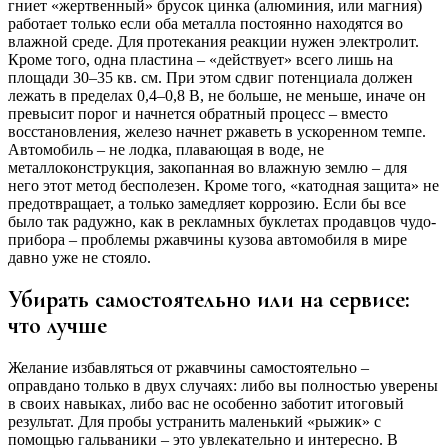
гниет «жертвенный» брусок цинка (алюминия, или магния)
работает только если оба металла постоянно находятся во
влажной среде. Для протекания реакции нужен электролит.
Кроме того, одна пластина – «действует» всего лишь на
площади 30–35 кв. см. При этом сдвиг потенциала должен
лежать в пределах 0,4–0,8 В, не больше, не меньше, иначе он
превысит порог и начнется обратный процесс – вместо
восстановления, железо начнет ржаветь в ускоренном темпе.
Автомобиль – не лодка, плавающая в воде, не
металлоконструкция, закопанная во влажную землю – для
него этот метод бесполезен. Кроме того, «катодная защита» не
предотвращает, а только замедляет коррозию. Если бы все
было так радужно, как в рекламных буклетах продавцов чудо-
прибора – проблемы ржавчины кузова автомобиля в мире
давно уже не стояло.
Убирать самостоятельно или на сервисе:
что лучше
Желание избавляться от ржавчины самостоятельно –
оправдано только в двух случаях: либо вы полностью уверены
в своих навыках, либо вас не особенно заботит итоговый
результат. Для пробы устранить маленький «рыжик» с
помощью гальваники – это увлекательно и интересно. В