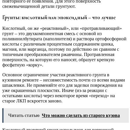
повторного ее появления. Для этого поверхность
свежевычищенной детали грунтуют.
Грунты: кислотный или эпоксидный – что лучше
Кислотный, он же «реактивный», или «протравливающий»
грунт – это двухкомпонентная смесь с основой из
поливинилбутирата (наполнителя) и раствора ортофосфорной
кислоты с различным процентным содержанием цинка,
магния, или марганца, поэтому по действию он сравним с
типичным преобразователем ржавчины. Протравленная
поверхность, на которую его наносят, образует крепкую
фосфатную «корку».
Основное ограничение участия реактивного грунта в
кузовном ремонте – несовместимость почти со всеми видами
шпаклевки. Не применяйте его для заделки повреждения на
уже окрашенных плоскостях. Иначе (из-за реакции с
остатками кислоты) через некоторое время «переход» на
старое ЛКП вскроется заново.
Читать статью
Что можно сделать из старого кузова
Кислотный травящий грунт используют для первичной