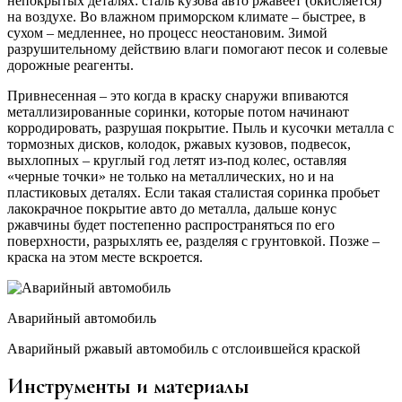
непокрытых деталях: сталь кузова авто ржавеет (окисляется)
на воздухе. Во влажном приморском климате – быстрее, в
сухом – медленнее, но процесс неостановим. Зимой
разрушительному действию влаги помогают песок и солевые
дорожные реагенты.
Привнесенная – это когда в краску снаружи впиваются
металлизированные соринки, которые потом начинают
корродировать, разрушая покрытие. Пыль и кусочки металла с
тормозных дисков, колодок, ржавых кузовов, подвесок,
выхлопных – круглый год летят из-под колес, оставляя
«черные точки» не только на металлических, но и на
пластиковых деталях. Если такая сталистая соринка пробьет
лакокрачное покрытие авто до металла, дальше конус
ржавчины будет постепенно распространяться по его
поверхности, разрыхлять ее, разделяя с грунтовкой. Позже –
краска на этом месте вскроется.
Аварийный автомобиль
Аварийный ржавый автомобиль с отслоившейся краской
Инструменты и материалы