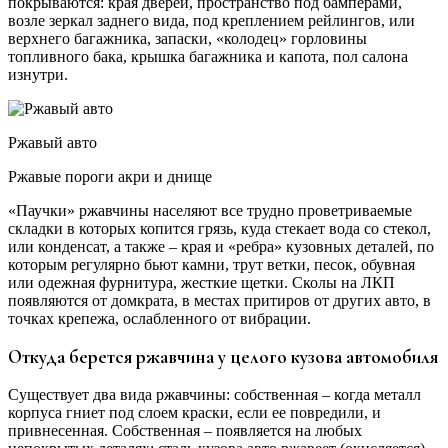
покрываются: края дверей, пространство под бамперами,
возле зеркал заднего вида, под креплением рейлингов, или
верхнего багажника, запаски, «колодец» горловины
топливного бака, крышка багажника и капота, пол салона
изнутри.
Ржавый авто
Ржавые пороги акри и днище
«Паучки» ржавчины населяют все трудно проветриваемые
складки в которых копится грязь, куда стекает вода со стекол,
или конденсат, а также – края и «ребра» кузовных деталей, по
которым регулярно бьют камни, трут ветки, песок, обувная
или одежная фурнитура, жесткие щетки. Сколы на ЛКП
появляются от домкрата, в местах притиров от других авто, в
точках крепежа, ослабленного от вибрации.
Откуда берется ржавчина у целого кузова автомобиля
Существует два вида ржавчины: собственная – когда металл
корпуса гниет под слоем краски, если ее повредили, и
привнесенная. Собственная – появляется на любых