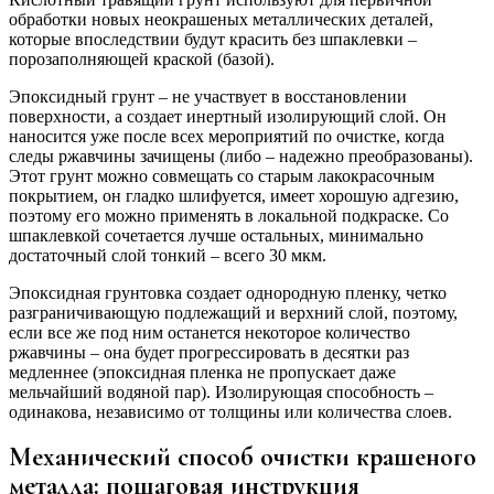
обработки новых неокрашеных металлических деталей,
которые впоследствии будут красить без шпаклевки –
порозаполняющей краской (базой).
Эпоксидный грунт – не участвует в восстановлении
поверхности, а создает инертный изолирующий слой. Он
наносится уже после всех мероприятий по очистке, когда
следы ржавчины зачищены (либо – надежно преобразованы).
Этот грунт можно совмещать со старым лакокрасочным
покрытием, он гладко шлифуется, имеет хорошую адгезию,
поэтому его можно применять в локальной подкраске. Со
шпаклевкой сочетается лучше остальных, минимально
достаточный слой тонкий – всего 30 мкм.
Эпоксидная грунтовка создает однородную пленку, четко
разграничивающую подлежащий и верхний слой, поэтому,
если все же под ним останется некоторое количество
ржавчины – она будет прогрессировать в десятки раз
медленнее (эпоксидная пленка не пропускает даже
мельчайший водяной пар). Изолирующая способность –
одинакова, независимо от толщины или количества слоев.
Механический способ очистки крашеного
металла: пошаговая инструкция