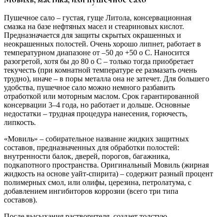
Пушечное сало – густая, гуще Литола, консервационная
смазка на базе нефтяных масел и стеариновых кислот.
Предназначается для защиты скрытых окрашенных и
неокрашенных полостей. Очень хорошо липнет, работает в
температурном диапазоне от –50 до +50 о С. Наносится
разогретой, хотя бы до 80 о С – только тогда приобретает
текучесть (при комнатной температуре ее размазать очень
трудно), иначе – в поры металла она не затечет. Для большего
удобства, пушечное сало можно немного разбавить
отработкой или моторным маслом. Срок гарантированной
консервации 3–4 года, но работает и дольше. Основные
недостатки – трудная процедура нанесения, горючесть,
липкость.
«Мовиль» – собирательное название жидких защитных
составов, предназначенных для обработки полостей:
внутренности балок, дверей, порогов, багажника,
подкапотного пространства. Оригинальный Мовиль (жирная
жидкость на основе уайт-спирита) – содержит разный процент
полимерных смол, или олифы, церезина, петролатума, с
добавлением ингибиторов коррозии (всего три типа
составов).
После высыхания растворителя, создает толстую