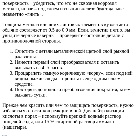
поверхность – убедитесь, что это не сквозная коррозия
металла, иначе – под слоем изоляции железо будет дальше
незаметно «гнить».
Толщина металла внешних листовых элементов кузова авто
обычно составляет от 0,5 до 0,9 мм. Если, зачистив пятно, вы
увидите черные каверны – проверяйте состояние детали с
противоположной стороны.
Счистить с детали металлической щеткой слой рыхлой
ржавчины.
Нанести первый слой преобразователя и оставить
высыхать на 4–5 часов.
Процарапать темную коричневую «корку», если под ней
видны рыжие следы – пропитать еще одним слоем
средства.
Повторять до полного преобразования покрытия, затем
выждать сутки.
Прежде чем красить или чем-то защищать поверхность, нужно
избавиться от остатков реакции в ней. Для нейтрализации
кислоты в порах – используйте крепкий водный раствор
пищевой соды, или 15 % спиртовой раствор аммиака
(нашатырь).