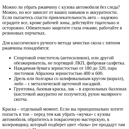
Можно ли убрать ржавчину с кузова автомобиля без следа?
Можно, но все зависит от ваших навыков и аккуратности.
Если пытаетесь спасти привлекательность авто – надежно
оградите все, кроме рабочей зоны, действуйте тщательно и
осторожно. Обязательно защитите глаза очками, работайте в
резиновых перчатках.
Для классического ручного метода зачистки скола с пятном
ржавчины понадобятся:
Спиртовой очиститель (антисиликон), или другой
обезжириватель, не портящий ЛКП, фибровая салфетка.
Наждачная бумага зернистостью от 180 до 320, пара
листочков Абралона зернистостью 400 и 600.
Дрель или болгарка со шлифовальным кругом (коралл),
либо – с металлической щеточной насадкой.
Грунтовка, базовая краска, лак – в аэрозольных баллонах
(кисточкой аккуратно не получится), рулон малярного
скотча.
Краска – отдельный момент. Если вы принципиально хотите
попасть в тон – перед тем как убрать «жучка» с кузова
автомобиля, обратитесь в покрасочную мастерскую, к
колеровщику, который подберет цвет «базы» (ее продадут там