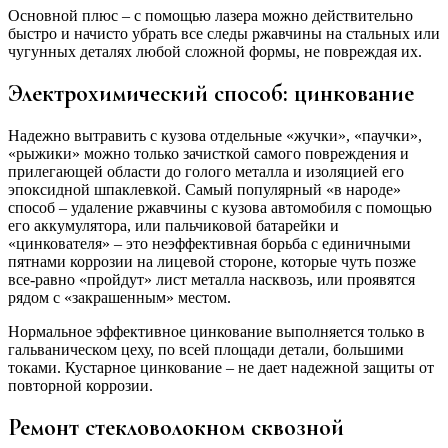
Основной плюс – с помощью лазера можно действительно
быстро и начисто убрать все следы ржавчины на стальных или
чугунных деталях любой сложной формы, не повреждая их.
Электрохимический способ: цинкование
Надежно вытравить с кузова отдельные «жучки», «паучки»,
«рыжики» можно только зачисткой самого повреждения и
прилегающей области до голого металла и изоляцией его
эпоксидной шпаклевкой. Самый популярный «в народе»
способ – удаление ржавчины с кузова автомобиля с помощью
его аккумулятора, или пальчиковой батарейки и
«цинкователя» – это неэффективная борьба с единичными
пятнами коррозии на лицевой стороне, которые чуть позже
все-равно «пройдут» лист металла насквозь, или проявятся
рядом с «закрашенным» местом.
Нормальное эффективное цинкование выполняется только в
гальваническом цеху, по всей площади детали, большими
токами. Кустарное цинкование – не дает надежной защиты от
повторной коррозии.
Ремонт стекловолокном сквозной