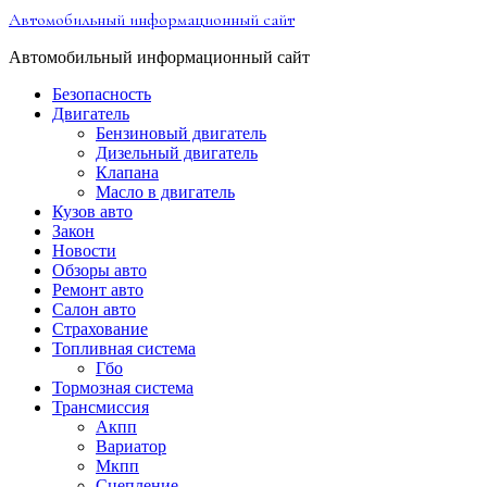
Перейти
Автомобильный информационный сайт
к
содержимому
Автомобильный информационный сайт
Безопасность
Двигатель
Бензиновый двигатель
Дизельный двигатель
Клапана
Масло в двигатель
Кузов авто
Закон
Новости
Обзоры авто
Ремонт авто
Салон авто
Страхование
Топливная система
Гбо
Тормозная система
Трансмиссия
Акпп
Вариатор
Мкпп
Сцепление