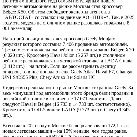
По итогам прошлого года самым популярным новым
легковым автомобилем на рынке Москвы стал кроссовер
Belgee X50. Об этом сообщают эксперты агентства
«АВТОСТАТ» со ссылкой на данные АО «ППК»*. Так, в 2025
году эта модель на столичном рынке разошлась тиражом в 8
061 экземпляр.
На второй позиции оказался кроссовер Geely Monjaro,
результат которого составил 7 406 проданных автомобилей.
Третье место в модельном рейтинге столицы занял Belgee X70
(6 020 шт.). Кроссовер Haval Jolion (5 257 шт.) в столичном
рейтинге расположился на четвертой строчке, а LADA Granta
(3 412 шт.) – на пятой. Если же рассматривать десятку
лидеров, то в нее попадают еще Geely Atlas, Haval F7, Changan
UNI-S/CS55 Plus, Chery Arrizo 8 и Solaris HC.
Лидерство среди марок на рынке Москвы сохранила Geely. За
весь минувший год автомобили этого бренда были проданы в
российской столице в количестве 17 071 единицы. Далее
следуют Haval и Belgee (16 733 и 14 733 шт. соответственно).
Кроме них, в ТОП-5 вошли LADA (9 773 шт.) и Chery (9 345
шт.).
Всего же в 2025 году в Москве было реализовано 172,1 тыс.
новых легковых машин – на 15% меньше, чем годом ранее.
Эксперты агентства «АВТОСТАТ» отмечают, что свыше