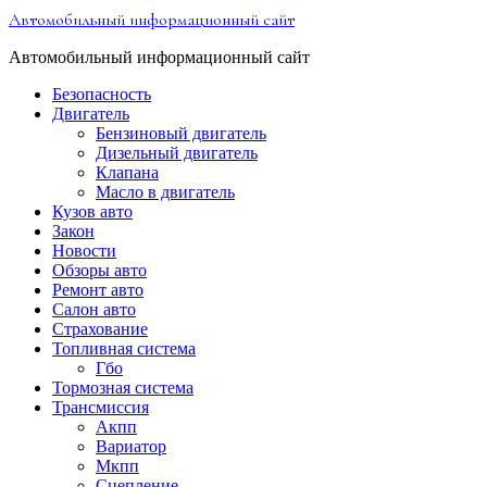
Перейти
Автомобильный информационный сайт
к
содержимому
Автомобильный информационный сайт
Безопасность
Двигатель
Бензиновый двигатель
Дизельный двигатель
Клапана
Масло в двигатель
Кузов авто
Закон
Новости
Обзоры авто
Ремонт авто
Салон авто
Страхование
Топливная система
Гбо
Тормозная система
Трансмиссия
Акпп
Вариатор
Мкпп
Сцепление