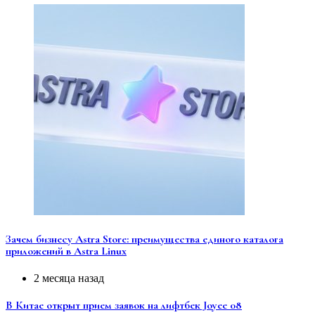
Зачем бизнесу Astra Store: преимущества единого каталога
приложений в Astra Linux
2 месяца назад
В Китае открыт прием заявок на лифтбек Joyee 08