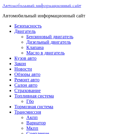
Перейти
Автомобильный информационный сайт
к
содержимому
Автомобильный информационный сайт
Безопасность
Двигатель
Бензиновый двигатель
Дизельный двигатель
Клапана
Масло в двигатель
Кузов авто
Закон
Новости
Обзоры авто
Ремонт авто
Салон авто
Страхование
Топливная система
Гбо
Тормозная система
Трансмиссия
Акпп
Вариатор
Мкпп
Сцепление