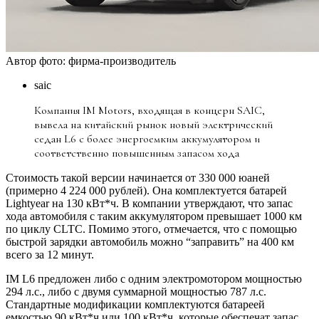
Автор фото: фирма-производитель
saic
Компания IM Motors, входящая в концерн SAIC,
вывела на китайский рынок новый электрический
седан L6 с более энергоемким аккумулятором и
соответственно повышенным запасом хода
Стоимость такой версии начинается от 330 000 юаней
(примерно 4 224 000 рублей). Она комплектуется батарей
Lightyear на 130 кВт*ч. В компании утверждают, что запас
хода автомобиля с таким аккумулятором превышает 1000 км
по циклу CLTC. Помимо этого, отмечается, что с помощью
быстрой зарядки автомобиль можно “заправить” на 400 км
всего за 12 минут.
IM L6 предложен либо с одним электромотором мощностью
294 л.с., либо с двумя суммарной мощностью 787 л.с.
Стандартные модификации комплектуются батареей
емкостью 90 кВт*ч или 100 кВт*ч, которые обеспечат запас