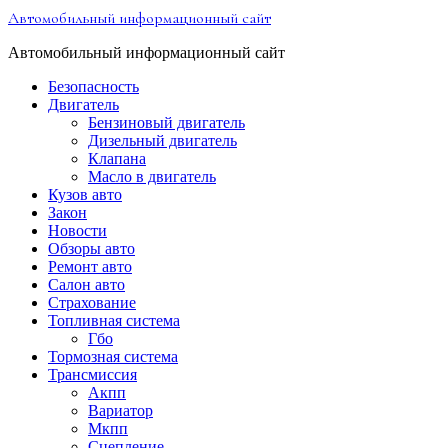
Перейти
Автомобильный информационный сайт
к
содержимому
Автомобильный информационный сайт
Безопасность
Двигатель
Бензиновый двигатель
Дизельный двигатель
Клапана
Масло в двигатель
Кузов авто
Закон
Новости
Обзоры авто
Ремонт авто
Салон авто
Страхование
Топливная система
Гбо
Тормозная система
Трансмиссия
Акпп
Вариатор
Мкпп
Сцепление