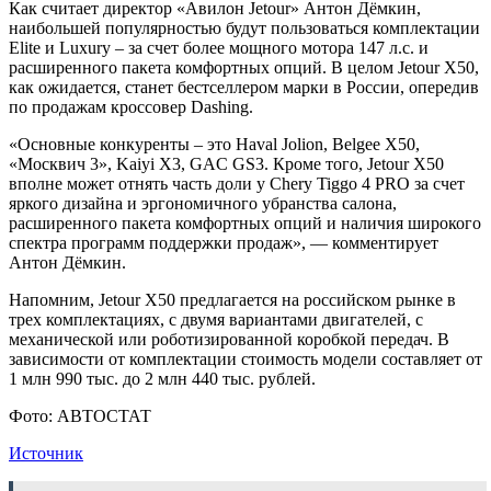
Как считает директор «Авилон Jetour» Антон Дёмкин,
наибольшей популярностью будут пользоваться комплектации
Elite и Luxury – за счет более мощного мотора 147 л.с. и
расширенного пакета комфортных опций. В целом Jetour X50,
как ожидается, станет бестселлером марки в России, опередив
по продажам кроссовер Dashing.
«Основные конкуренты – это Haval Jolion, Belgee X50,
«Москвич 3», Kaiyi X3, GAC GS3. Кроме того, Jetour X50
вполне может отнять часть доли у Chery Tiggo 4 PRO за счет
яркого дизайна и эргономичного убранства салона,
расширенного пакета комфортных опций и наличия широкого
спектра программ поддержки продаж», — комментирует
Антон Дёмкин.
Напомним, Jetour X50 предлагается на российском рынке в
трех комплектациях, с двумя вариантами двигателей, с
механической или роботизированной коробкой передач. В
зависимости от комплектации стоимость модели составляет от
1 млн 990 тыс. до 2 млн 440 тыс. рублей.
Фото: АВТОСТАТ
Источник