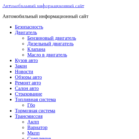
Перейти
Автомобильный информационный сайт
к
содержимому
Автомобильный информационный сайт
Безопасность
Двигатель
Бензиновый двигатель
Дизельный двигатель
Клапана
Масло в двигатель
Кузов авто
Закон
Новости
Обзоры авто
Ремонт авто
Салон авто
Страхование
Топливная система
Гбо
Тормозная система
Трансмиссия
Акпп
Вариатор
Мкпп
Сцепление