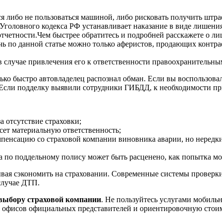
ся либо не пользоваться машиной, либо рисковать получить штра
7 Уголовного кодекса РФ устанавливает наказание в виде лишения
 отчетности.Чем быстрее обратитесь и подробней расскажете о л
ечь по данной статье можно только аферистов, продающих конт
 в случае привлечения его к ответственности правоохранительны
лько быстро автовладелец распознал обман. Если вы воспользов
 Если подделку выявили сотрудники ГИБДД, к необходимости пр
а отсутствие страховки;
ет материальную ответственность;
мпенсацию со страховой компании виновника аварии, но нередк
 по поддельному полису может быть расценено, как попытка мо
ывая сэкономить на страховании. Современные системы проверк
случае ДТП.
 выбору страховой компании
. Не пользуйтесь услугами мобиль
 офисов официальных представителей и ориентировочную стоим