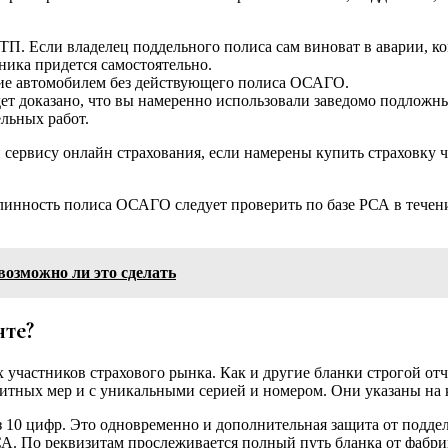
ТП. Если владелец поддельного полиса сам виноват в аварии, к
ника придется самостоятельно.
ние автомобилем без действующего полиса ОСАГО.
удет доказано, что вы намеренно использовали заведомо подлож
ельных работ.
и сервису онлайн страхования, если намерены купить страховку 
линность полиса ОСАГО следует проверить по базе РСА в течение
озможно ли это сделать
нте?
х участников страхового рынка. Как и другие бланки строгой от
тных мер и с уникальными серией и номером. Они указаны на к
з 10 цифр. Это одновременно и дополнительная защита от подде
СА. По реквизитам прослеживается полный путь бланка от фабри