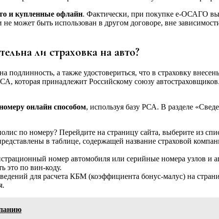
то и купленные офлайн
. Фактически, при покупке е-ОСАГО вы 
и не может быть использован в другом договоре, вне зависимости
тельна ли страховка на авто?
 подлинность, а также удостовериться, что в страховку внесены
 РСА, которая принадлежит Российскому союзу автостраховщико
номеру онлайн способом
, используя базу РСА. В разделе «Свед
полис по номеру? Перейдите на страницу сайта, выберите из с
представлены в таблице, содержащей название страховой компани
истрационный номер автомобиля или серийные номера узлов и агр
ть это по вин-коду.
сведений для расчета КБМ (коэффициента бонус-малус) на стран
я.
мпанию