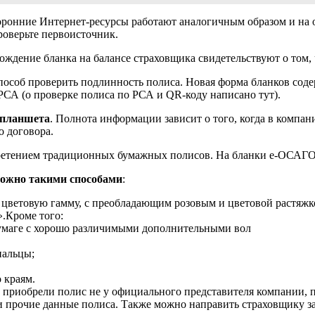
оронние Интернет-ресурсы работают аналогичным образом и на о
роверьте первоисточник.
ождение бланка на балансе страховщика свидетельствуют о том, 
способ проверить подлинность полиса. Новая форма бланков сод
РСА (о проверке полиса по РСА и QR-коду написано тут).
 планшета
. Полнота информации зависит о того, когда в компа
о договора.
бретением традиционных бумажных полисов. На бланки е-ОСАГО 
можно такими способами
:
ветовую гамму, с преобладающим розовым и цветовой растяжкой
.Кроме того:
умаге с хорошо различимыми дополнительными вол
пальцы;
 краям.
то приобрели полис не у официального представителя компании, 
и прочие данные полиса. Также можно направить страховщику з