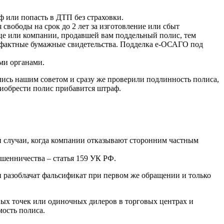
ф или попасть в ДТП без страховки.
 свободы на срок до 2 лет за изготовление или сбыт
ице или компании, продавшей вам поддельный полис, тем
рафактные бумажные свидетельства. Подделка е-ОСАГО под
ми органами.
ались нашим советом и сразу же проверили подлинность полиса,
иобрести полис прибавится штраф.
и случаи, когда компании отказывают сторонним частным
шенничества – статья 159 УК РФ.
и разоблачат фальсификат при первом же обращении и только
ных точек или одиночных дилеров в торговых центрах и
ость полиса.