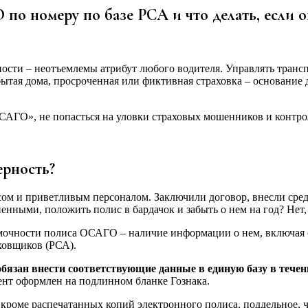
по номеру по базе РСА и что делать, если 
ности – неотъемлемы атрибут любого водителя. Управлять транс
ытая дома, просроченная или фиктивная страховка – основание 
АГО», не попасться на уловки страховых мошенников и контрол
ерность?
м и приветливым персоналом. Заключили договор, внесли сред
нными, положить полис в бардачок и забыть о нем на год? Нет,
очности полиса ОСАГО – наличие информации о нем, включая св
ховщиков (РСА).
бязан внести соответствующие данные в единую базу в течен
ент оформлен на подлинном бланке Гознака.
 кроме распечатанных копий электронного полиса, поддельное, 