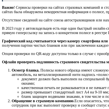
Важно
! Сервисы проверки на сайтах страховых компаний и ст
сайтах была обнаружена некорректная информация о полисе, п
Отсутствие сведений на сайте союза автостраховщиков или нах
В 2023 году у автовладельцев есть еще один быстрый онлайн-
прямую гиперссылку на запись о конкретном полисе в реестре 
Графический код считывается через камеру смартфона или
получения партии чистых бланков или при заключении каждог
Опция проверки по QR-коду доступна только в случае с прио
Офлайн проверить подлинность страхового свидетельства 
Осмотр бланка.
Полисы нового образца имеют сложную ц
автомобиль, на металлизированной нити надпись «полис»
документ должен быть выполнен на специальной б
окнами;
качественная печать не размазывается и не пачкает 
размер превышает стандартный лист А4 на 9-10 мм;
бланк защищен водяными знаками, в том числе и по
Обращение в страховую компанию
.Если опасаетесь, ч
сотрудник при вас выполнит проверку и сообщит статус 