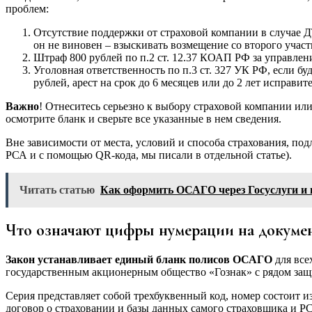
проблем:
Отсутствие поддержки от страховой компании в случае Д
он не виновен – взыскивать возмещение со второго участ
Штраф 800 рублей по п.2 ст. 12.37 КОАП РФ за управле
Уголовная ответственность по п.3 ст. 327 УК РФ, если б
рублей, арест на срок до 6 месяцев или до 2 лет исправит
Важно
! Отнеситесь серьезно к выбору страховой компании ил
осмотрите бланк и сверьте все указанные в нем сведения.
Вне зависимости от места, условий и способа страхования, под
РСА и с помощью QR-кода, мы писали в отдельной статье).
Читать статью
Как оформить ОСАГО через Госуслуги и в
Что означают цифры нумерации на докуме
Закон устанавливает единый бланк полисов ОСАГО
для все
государственным акционерным общество «Гознак» с рядом защи
Серия представляет собой трехбуквенный код, номер состоит и
договор о страховании и базы данных самого страховщика и Р