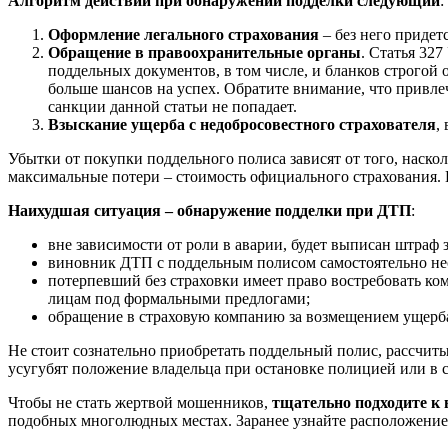
Алгоритм действий при обнаружении подделки следующий
:
Оформление легального страхования
– без него придет
Обращение в правоохранительные органы
. Статья 32
поддельных документов, в том числе, и бланков строгой
больше шансов на успех. Обратите внимание, что привл
санкции данной статьи не попадает.
Взыскание ущерба с недобросовестного страхователя
,
Убытки от покупки поддельного полиса зависят от того, наско
максимальные потери – стоимость официального страхования.
Наихудшая ситуация – обнаружение подделки при ДТП
:
вне зависимости от роли в аварии, будет выписан штраф з
виновник ДТП с поддельным полисом самостоятельно нес
потерпевший без страховки имеет право востребовать ко
лицам под формальными предлогами;
обращение в страховую компанию за возмещением ущерба
Не стоит сознательно приобретать поддельный полис, рассчит
усугубят положение владельца при остановке полицией или в 
Чтобы не стать жертвой мошенников,
тщательно подходите к
подобных многолюдных местах. Заранее узнайте расположение