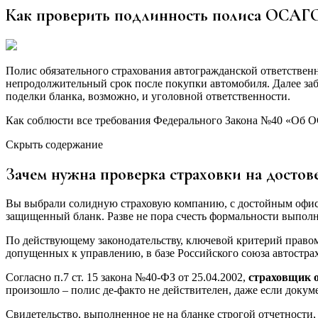
Как проверить подлинность полиса ОСАГО 
Полис обязательного страхования автогражданской ответствен
непродолжительный срок после покупки автомобиля. Далее заб
поделки бланка, возможно, и уголовной ответственности.
Как соблюсти все требования Федерального Закона №40 «Об ОС
Скрыть содержание
Зачем нужна проверка страховки на достов
Вы выбрали солидную страховую компанию, с достойным офисо
защищенный бланк. Разве не пора счесть формальности выполне
По действующему законодательству, ключевой критерий правом
допущенных к управлению, в базе Российского союза автостра
Согласно п.7 ст. 15 закона №40-ФЗ от 25.04.2002,
страховщик о
произошло – полис де-факто не действителен, даже если докум
Свидетельство, выполненное не на бланке строгой отчетности,