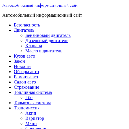
Перейти
Автомобильный информационный сайт
к
содержимому
Автомобильный информационный сайт
Безопасность
Двигатель
Бензиновый двигатель
Дизельный двигатель
Клапана
Масло в двигатель
Кузов авто
Закон
Новости
Обзоры авто
Ремонт авто
Салон авто
Страхование
Топливная система
Гбо
Тормозная система
Трансмиссия
Акпп
Вариатор
Мкпп
Сцепление