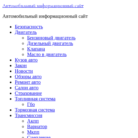
Перейти
Автомобильный информационный сайт
к
содержимому
Автомобильный информационный сайт
Безопасность
Двигатель
Бензиновый двигатель
Дизельный двигатель
Клапана
Масло в двигатель
Кузов авто
Закон
Новости
Обзоры авто
Ремонт авто
Салон авто
Страхование
Топливная система
Гбо
Тормозная система
Трансмиссия
Акпп
Вариатор
Мкпп
Сцепление