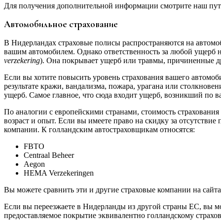
Для получения дополнительной информации смотрите наш пут
Автомобильное страхование
В Нидерландах страховые полисы распространяются на автомоб
вашим автомобилем. Однако ответственность за любой ущерб не
verzekering
). Она покрывает ущерб или травмы, причиненные д
Если вы хотите повысить уровень страхования вашего автомоб
результате кражи, вандализма, пожара, урагана или столкнове
ущерб. Самое главное, что сюда входит ущерб, возникший по в
По аналогии с европейскими странами, стоимость страхования б
возраст и опыт. Если вы имеете право на скидку за отсутствие
компании. К голландским автостраховщикам относятся:
FBTO
Centraal Beheer
Aegon
HEMA Verzekeringen
Вы можете сравнить эти и другие страховые компании на сайтах 
Если вы переезжаете в Нидерланды из другой страны ЕС, вы м
предоставляемое покрытие эквивалентно голландскому страхо