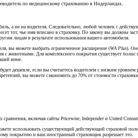
еводитель по медицинскому страхованию в Нидерландах.
иль, а не на водителя. Следовательно, любой человек с дейст
сет тот, чье имя вписано в страховку. По закону вы должны зас
ругим лицам в результате использования вашего автомобиля.
иля, вы можете выбрать ограниченное расширение (
WA Plus
). О
ния с животными. Для комплексного покрытия существует полис 
ашей вине.
удет дешевле, если вы считаетесь водителем с низким уровнем р
 претензий, вы можете сэкономить до 70% от стоимости страховки
сравнения, включая сайты Pricewise, Independer и United Consum
ожете использовать существующий действующий страховой полис.
вому покрытию и ваш иностранный страховщик разрешает это.