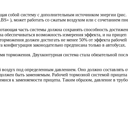
ющая собой систему с дополнитель­ным источником энергии (рис
S» ), может работать со сжатым воздухом или с сочета­нием пн
работающая часть системы должна сохранять способность достиж
 обеспечиваться воз­можность измерения эффекта, и на прицеп 
орможения должен достигать не менее 50% от эффекта рабочей 
та кон­фигурация законодательно предписана только в автобусах.
емя торможения. Двухконтурная система стала обязательной пос
здух под определенным давлением. Оно должно составлять от 6,
п должен быть заменяемым. Рабочей тормозной системой прицепа
мися к заменяемости прицепа. Таким образом, давление в трубо