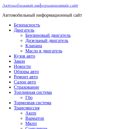
Перейти
Автомобильный информационный сайт
к
содержимому
Автомобильный информационный сайт
Безопасность
Двигатель
Бензиновый двигатель
Дизельный двигатель
Клапана
Масло в двигатель
Кузов авто
Закон
Новости
Обзоры авто
Ремонт авто
Салон авто
Страхование
Топливная система
Гбо
Тормозная система
Трансмиссия
Акпп
Вариатор
Мкпп
Сцепление