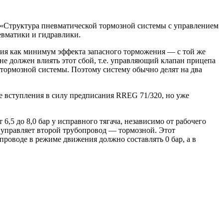
. «Структура пневматической тормозной системы с управлением
евматики и гидравлики.
ения как минимум эффекта запасного торможения — с той же
не должен влиять этот сбой, т.е. управляющий клапан прицепа
тормозной системы. Поэтому систему обычно делят на два
ле вступления в силу предписания RREG 71/320, но уже
5 до 8,0 бар у исправного тягача, независимо от рабочего
 управляет второй трубопровод — тормозной. Этот
проводе в режиме движения должно составлять 0 бар, а в