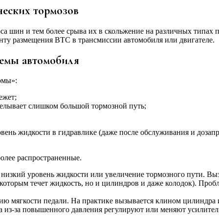
ческих тормозов
са шин и тем более срыва их в скольжение на различных типах
анту размещения ВТС в трансмиссии автомобиля или двигателе.
емы автомобиля
омы»:
ежет;
елывает слишком большой тормозной путь;
ень жидкости в гидравлике (даже после обслуживания и дозапр
олее распространенные.
й низкий уровень жидкости или увеличение тормозного пути. 
которым течет жидкость, но и цилиндров и даже колодок). Проб
ию мягкости педали. На практике вызывается клином цилиндра и
 из-за повышенного давления регулируют или меняют усилитель