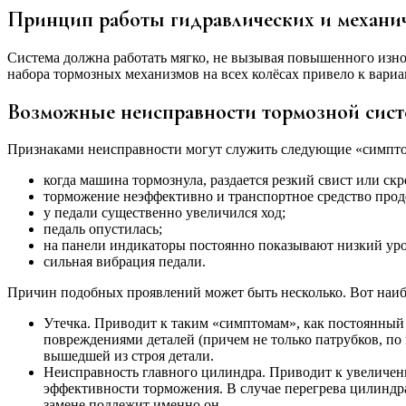
Принцип работы гидравлических и механи
Система должна работать мягко, не вызывая повышенного изно
набора тормозных механизмов на всех колёсах привело к вари
Возможные неисправности тормозной сист
Признаками неисправности могут служить следующие «симпт
когда машина тормознула, раздается резкий свист или скр
торможение неэффективно и транспортное средство прод
у педали существенно увеличился ход;
педаль опустилась;
на панели индикаторы постоянно показывают низкий уров
сильная вибрация педали.
Причин подобных проявлений может быть несколько. Вот наиб
Утечка. Приводит к таким «симптомам», как постоянны
повреждениями деталей (причем не только патрубков, по 
вышедшей из строя детали.
Неисправность главного цилиндра. Приводит к увеличен
эффективности торможения. В случае перегрева цилиндра
замене подлежит именно он.