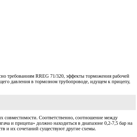
асно требованиям RREG 71/320, эффекты тормо­жения рабочей
щего давления в тормозном трубо­проводе, идущем к прицепу,
х совместимости. Соответственно, соот­ношение между
ача и прицепа» должно находиться в диапазоне 0,2-7,5 бар на
ств и их сочетаний существуют другие схемы.