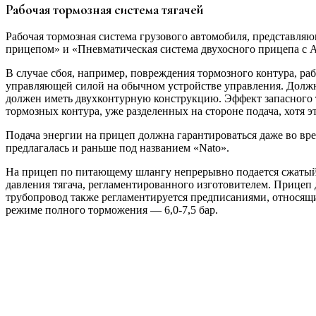
Рабочая тормозная система тягачей
Рабочая тормозная система грузового автомобиля, представля
прицепом» и «Пневматическая система двухосного прицепа с AB
В случае сбоя, например, повреждения тор­мозного контура, 
управляющей силой на обычном устрой­стве управления. Должна
должен иметь двухконтурную конструкцию. Эффект запасного т
тормозных контура, уже разделенных на стороне подача, хотя э
Подача энергии на прицеп должна гаран­тироваться даже во вр
предлагалась и раньше под названием «Nato».
На прицеп по питающему шлангу непрерывно подается сжатый во
давления тягача, регламентиро­ванного изготовителем. Прице
трубопровод также регла­ментируется предписаниями, относящи
режиме полного торможения — 6,0-7,5 бар.