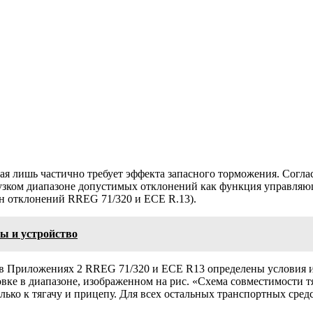
ая лишь частично требует эффекта запасного торможения. Согл
 узком диа­пазоне допустимых отклонений как функция управляю
он отклонений RREG 71/320 и ЕСЕ R.13).
ы и устройство
в Приложениях 2 RREG 71/320 и ЕСЕ R13 определены условия и
ке в диапазоне, изображенном на рис. «Схема совместимости тяг
лько к тягачу и прицепу. Для всех остальных транспортных сред