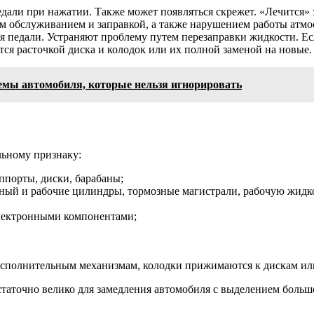
али при нажатии. Также может появляться скрежет. «Лечится» 
м обслуживанием и заправкой, а также нарушением работы атм
педали. Устраняют проблему путем перезаправки жидкости. Есл
ся расточкой диска и колодок или их полной заменой на новые.
темы автомобиля, которые нельзя игнорировать
льному признаку:
ппорты, диски, барабаны;
вный и рабочие цилиндры, тормозные магистрали, рабочую жидко
электронными компонентами;
 исполнительным механизмам, колодки прижимаются к дискам ил
таточно велико для замедления автомобиля с выделением большо