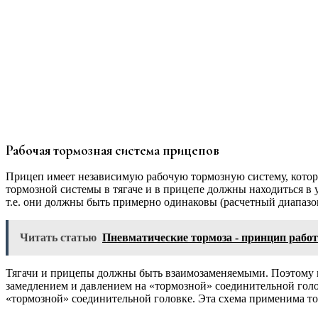
Рабочая тормозная система прицепов
Прицеп имеет независимую рабочую тормоз­ную систему, котор
тормозной системы в тягаче и в прицепе должны находиться в
т.е. они должны быть примерно одинаковы (расчетный диа­паз
Читать статью
Пневматические тормоза - принцип работ
Тягачи и прицепы должны быть взаимо­заменяемыми. Поэтому 
замедлением и давлением на «тормозной» соединительной голов
«тор­мозной» соединительной головке. Эта схема применима то