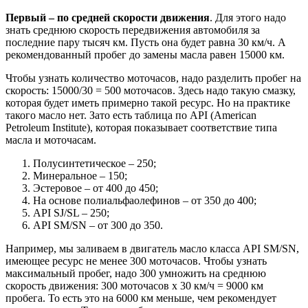
Первый – по средней скорости движения
. Для этого надо
знать среднюю скорость передвижения автомобиля за
последние пару тысяч км. Пусть она будет равна 30 км/ч. А
рекомендованный пробег до замены масла равен 15000 км.
Чтобы узнать количество моточасов, надо разделить пробег на
скорость: 15000/30 = 500 моточасов. Здесь надо такую смазку,
которая будет иметь примерно такой ресурс. Но на практике
такого масло нет. Зато есть таблица по API (American
Petroleum Institute), которая показывает соответствие типа
масла и моточасам.
Полусинтетическое – 250;
Минеральное – 150;
Эстеровое – от 400 до 450;
На основе полиальфаолефинов – от 350 до 400;
API SJ/SL – 250;
API SM/SN – от 300 до 350.
Например, мы заливаем в двигатель масло класса API SM/SN,
имеющее ресурс не менее 300 моточасов. Чтобы узнать
максимальный пробег, надо 300 умножить на среднюю
скорость движения: 300 моточасов x 30 км/ч = 9000 км
пробега. То есть это на 6000 км меньше, чем рекомендует