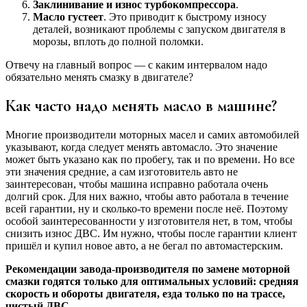
Заклинивание и износ турбокомпрессора
.
Масло густеет
. Это приводит к быстрому износу
деталей, возникают проблемы с запуском двигателя в
морозы, вплоть до полной поломки.
Отвечу на главный вопрос — с каким интервалом надо
обязательно менять смазку в двигателе?
Как часто надо менять масло в машине?
Многие производители моторных масел и самих автомобилей
указывают, когда следует менять автомасло. Это значение
может быть указано как по пробегу, так и по времени. Но все
эти значения средние, а сам изготовитель авто не
заинтересован, чтобы машина исправно работала очень
долгий срок. Для них важно, чтобы авто работала в течение
всей гарантии, ну и сколько-то времени после неё. Поэтому
особой заинтересованности у изготовителя нет, в том, чтобы
снизить износ ДВС. Им нужно, чтобы после гарантии клиент
пришёл и купил новое авто, а не бегал по автомастерским.
Рекомендации завода-производителя по замене моторной
смазки годятся только для оптимальных условий: средняя
скорость и обороты двигателя, езда только по на трассе,
чистый ДВС.