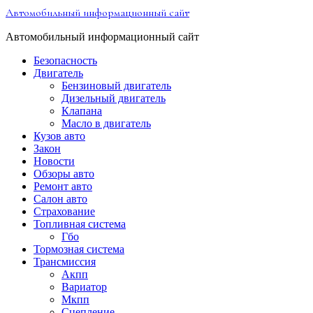
Перейти
Автомобильный информационный сайт
к
содержимому
Автомобильный информационный сайт
Безопасность
Двигатель
Бензиновый двигатель
Дизельный двигатель
Клапана
Масло в двигатель
Кузов авто
Закон
Новости
Обзоры авто
Ремонт авто
Салон авто
Страхование
Топливная система
Гбо
Тормозная система
Трансмиссия
Акпп
Вариатор
Мкпп
Сцепление