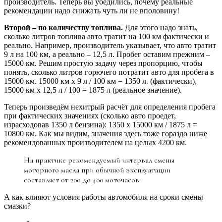
производитель. Теперь вы убедились, почему реальные
рекомендации надо снижать чуть ли не вполовину!
Второй – по количеству топлива.
Для этого надо знать,
сколько литров топлива авто тратит на 100 км фактически и
реально. Например, производитель указывает, что авто тратит
9 л на 100 км, а реально – 12,5 л. Пробег оставим прежним –
15000 км. Решим простую задачу через пропорцию, чтобы
понять, сколько литров горючего потратит авто для пробега в
15000 км. 15000 км x 9 л / 100 км = 1350 л. (фактически),
15000 км x 12,5 л / 100 = 1875 л (реальное значение).
Теперь произведём нехитрый расчёт для определения пробега
при фактических значениях (сколько авто проедет,
израсходовав 1350 л бензина): 1350 x 15000 км / 1875 л =
10800 км. Как мы видим, значения здесь тоже гораздо ниже
рекомендованных производителем на целых 4200 км.
На практике рекомендуемый интервал смены
моторного масла при обычной эксплуатации
составляет от 200 до 400 моточасов.
А как влияют условия работы автомобиля на сроки смены
смазки?