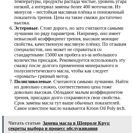
температуры, продукты распада чистые, уровень угара
низкий, а интервал замены более 400 моточасов. Из
минусов – нестойкая масляная плёнка и пониженный
показатель трения. Цена на такие смазки достаточно
высока.
Эстеровые
. Стоят дорого, но зато считаются самыми
лучшими по ряду параметров. Например, оно имеет
невысокий коэффициент трения, высокие моющие
свойства, качественную масляную плёнку. По отзывам
специалистов, оно может не справиться со
стандартными 15000 км пробега из-за небольшого
количества присадок. Рекомендуется использовать эту
смазку после долгого применения минерального и
полусинтетического масла, чтобы как следует
«промыть» грязный мотор.
Полигликолевые
. Считаются самыми лучшими. Найти
их довольно сложно, соответственно цена тоже
довольно высокая. Обладают малым коэффициентом
трения, присадки долго сохраняются свои свойства.
Срок замены масла тут выше обычных показателей.
Самое известное масло называется Kroon Oil Poly tech.
Читать статью
Замена масла в Шевроле Круз:
секреты выбора и процесс обслуживания