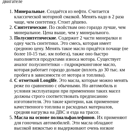
Минеральные
. Создаётся из нефти. Считается
классической моторной смазкой. Менять надо в 2 раза
чаще, чем синтетику. Стоит дёшево.
Синтетические
. По свойствам оно гораздо лучше, чем
минеральное. Цена выше, чем у минерального.
Полусинтетические
. Содержит 2 части минералки и
одну часть синтетики. Это смесь, которая имеет
среднюю цену. Менять такое масло придётся почаще (не
более 10-15 тыс. км побега), также оно быстро
наполняется продуктами износа мотора. Существует
аналог полусинтетики – гидрокрекинговое масло,
которая работает гораздо дольше (вплоть до 30 тыс. км
пробега в зависимости от мотора и топлива).
С отметкой Longlife
. Это масла, которые можно менять
реже по сравнению с обычными. Но автомобиль и
условия эксплуатации при применении таких масел
должны строго соответствовать предписанию
изготовителя. Это такие критерии, как применение
качественного топлива и расходных материалов,
средняя нагрузка на ДВС и езда на трассе.
Масла на основе полиальфаолефинов
. Их применяют
для гоночных автомобилей. Эти масла обладают
высокой вязкостью и выдерживают очень низкие