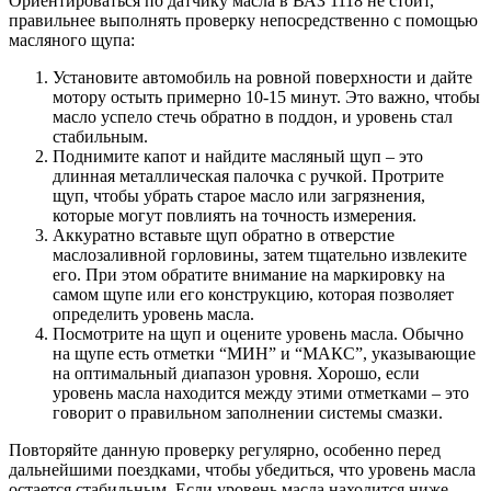
Ориентироваться по датчику масла в ВАЗ 1118 не стоит,
правильнее выполнять проверку непосредственно с помощью
масляного щупа:
Установите автомобиль на ровной поверхности и дайте
мотору остыть примерно 10-15 минут. Это важно, чтобы
масло успело стечь обратно в поддон, и уровень стал
стабильным.
Поднимите капот и найдите масляный щуп – это
длинная металлическая палочка с ручкой. Протрите
щуп, чтобы убрать старое масло или загрязнения,
которые могут повлиять на точность измерения.
Аккуратно вставьте щуп обратно в отверстие
маслозаливной горловины, затем тщательно извлеките
его. При этом обратите внимание на маркировку на
самом щупе или его конструкцию, которая позволяет
определить уровень масла.
Посмотрите на щуп и оцените уровень масла. Обычно
на щупе есть отметки “МИН” и “МАКС”, указывающие
на оптимальный диапазон уровня. Хорошо, если
уровень масла находится между этими отметками – это
говорит о правильном заполнении системы смазки.
Повторяйте данную проверку регулярно, особенно перед
дальнейшими поездками, чтобы убедиться, что уровень масла
остается стабильным. Если уровень масла находится ниже