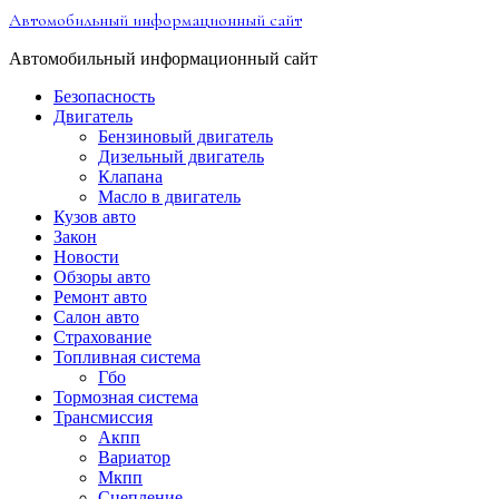
Перейти
Автомобильный информационный сайт
к
содержимому
Автомобильный информационный сайт
Безопасность
Двигатель
Бензиновый двигатель
Дизельный двигатель
Клапана
Масло в двигатель
Кузов авто
Закон
Новости
Обзоры авто
Ремонт авто
Салон авто
Страхование
Топливная система
Гбо
Тормозная система
Трансмиссия
Акпп
Вариатор
Мкпп
Сцепление