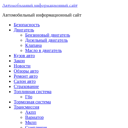
Перейти
Автомобильный информационный сайт
к
содержимому
Автомобильный информационный сайт
Безопасность
Двигатель
Бензиновый двигатель
Дизельный двигатель
Клапана
Масло в двигатель
Кузов авто
Закон
Новости
Обзоры авто
Ремонт авто
Салон авто
Страхование
Топливная система
Гбо
Тормозная система
Трансмиссия
Акпп
Вариатор
Мкпп
Сцепление