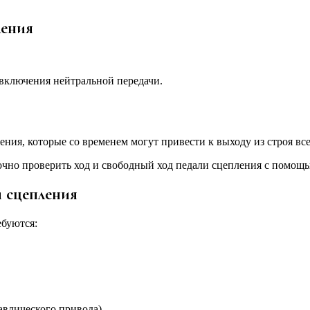
ления
включения нейтральной передачи.
ния, которые со временем могут привести к выходу из строя вс
точно проверить ход и свободный ход педали сцепления с помо
 сцепления
ебуются:
авлического привода)