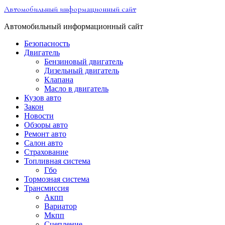
Перейти
Автомобильный информационный сайт
к
содержимому
Автомобильный информационный сайт
Безопасность
Двигатель
Бензиновый двигатель
Дизельный двигатель
Клапана
Масло в двигатель
Кузов авто
Закон
Новости
Обзоры авто
Ремонт авто
Салон авто
Страхование
Топливная система
Гбо
Тормозная система
Трансмиссия
Акпп
Вариатор
Мкпп
Сцепление