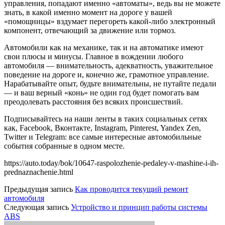
управления, попадают именно «автоматы», ведь вы не можете
знать, в какой именно момент на дороге у вашей
«помощницы» вздумает перегореть какой-либо электронный
компонент, отвечающий за движение или тормоз.
Автомобили как на механике, так и на автоматике имеют
свои плюсы и минусы. Главное в вождении любого
автомобиля — внимательность, адекватность, уважительное
поведение на дороге и, конечно же, грамотное управление.
Нарабатывайте опыт, будьте внимательны, не путайте педали
— и ваш верный «конь» не один год будет помогать вам
преодолевать расстояния без всяких происшествий.
Подписывайтесь на наши ленты в таких социальных сетях
как, Facebook, Вконтакте, Instagram, Pinterest, Yandex Zen,
Twitter и Telegram: все самые интересные автомобильные
события собранные в одном месте.
https://auto.today/bok/10647-raspolozhenie-pedaley-v-mashine-i-ih-
prednaznachenie.html
Предыдущая запись
Как проводится текущий ремонт
автомобиля
Следующая запись
Устройство и принцип работы системы
ABS