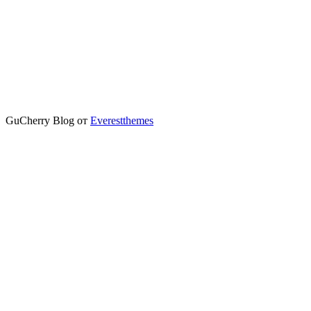
GuCherry Blog от
Everestthemes