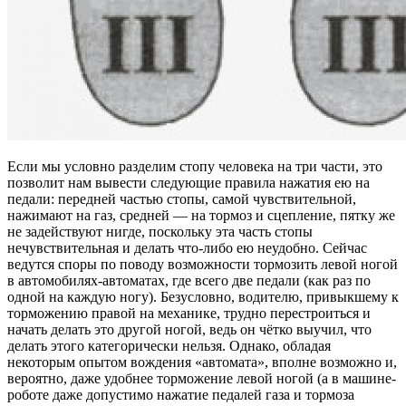
Если мы условно разделим стопу человека на три части, это
позволит нам вывести следующие правила нажатия ею на
педали: передней частью стопы, самой чувствительной,
нажимают на газ, средней — на тормоз и сцепление, пятку же
не задействуют нигде, поскольку эта часть стопы
нечувствительная и делать что-либо ею неудобно. Сейчас
ведутся споры по поводу возможности тормозить левой ногой
в автомобилях-автоматах, где всего две педали (как раз по
одной на каждую ногу). Безусловно, водителю, привыкшему к
торможению правой на механике, трудно перестроиться и
начать делать это другой ногой, ведь он чётко выучил, что
делать этого категорически нельзя. Однако, обладая
некоторым опытом вождения «автомата», вполне возможно и,
вероятно, даже удобнее торможение левой ногой (а в машине-
роботе даже допустимо нажатие педалей газа и тормоза