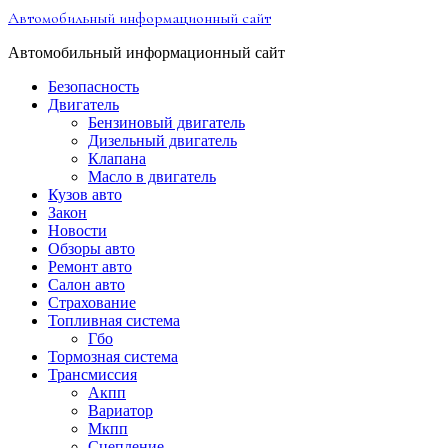
Перейти
Автомобильный информационный сайт
к
содержимому
Автомобильный информационный сайт
Безопасность
Двигатель
Бензиновый двигатель
Дизельный двигатель
Клапана
Масло в двигатель
Кузов авто
Закон
Новости
Обзоры авто
Ремонт авто
Салон авто
Страхование
Топливная система
Гбо
Тормозная система
Трансмиссия
Акпп
Вариатор
Мкпп
Сцепление