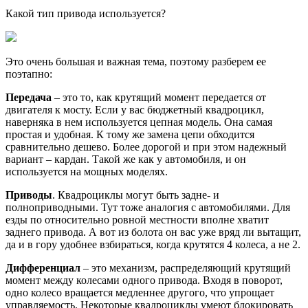
Какой тип привода используется?
Это очень большая и важная тема, поэтому разберем ее
поэтапно:
Передача
– это то, как крутящий момент передается от
двигателя к мосту. Если у вас бюджетный квадроцикл,
наверняка в нем используется цепная модель. Она самая
простая и удобная. К тому же замена цепи обходится
сравнительно дешево. Более дорогой и при этом надежный
вариант – кардан. Такой же как у автомобиля, и он
используется на мощных моделях.
Приводы
. Квадроциклы могут быть задне- и
полноприводными. Тут тоже аналогия с автомобилями. Для
езды по относительно ровной местности вполне хватит
заднего привода. А вот из болота он вас уже вряд ли вытащит,
да и в гору удобнее взбираться, когда крутятся 4 колеса, а не 2.
Дифференциал
– это механизм, распределяющий крутящий
момент между колесами одного привода. Входя в поворот,
одно колесо вращается медленнее другого, что упрощает
управляемость. Некоторые квадроциклы умеют блокировать