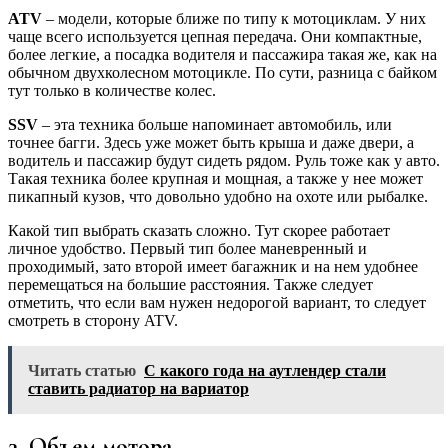
ATV
– модели, которые ближе по типу к мотоциклам. У них
чаще всего используется цепная передача. Они компактные,
более легкие, а посадка водителя и пассажира такая же, как на
обычном двухколесном мотоцикле. По сути, разница с байком
тут только в количестве колес.
SSV
– эта техника больше напоминает автомобиль, или
точнее багги. Здесь уже может быть крыша и даже двери, а
водитель и пассажир будут сидеть рядом. Руль тоже как у авто.
Такая техника более крупная и мощная, а также у нее может
пикапный кузов, что довольно удобно на охоте или рыбалке.
Какой тип выбрать сказать сложно. Тут скорее работает
личное удобство. Первый тип более маневренный и
проходимый, зато второй имеет багажник и на нем удобнее
перемещаться на большие расстояния. Также следует
отметить, что если вам нужен недорогой вариант, то следует
смотреть в сторону ATV.
Читать статью
С какого года на аутлендер стали
ставить радиатор на вариатор
3. Объем мотора