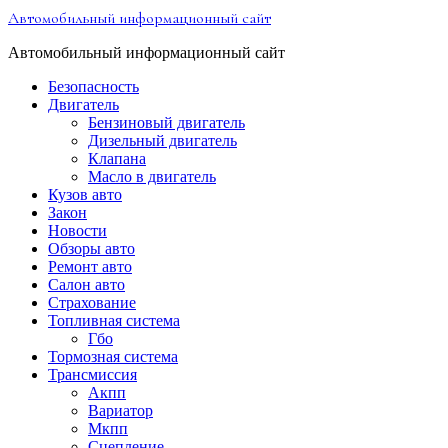
Перейти
Автомобильный информационный сайт
к
содержимому
Автомобильный информационный сайт
Безопасность
Двигатель
Бензиновый двигатель
Дизельный двигатель
Клапана
Масло в двигатель
Кузов авто
Закон
Новости
Обзоры авто
Ремонт авто
Салон авто
Страхование
Топливная система
Гбо
Тормозная система
Трансмиссия
Акпп
Вариатор
Мкпп
Сцепление