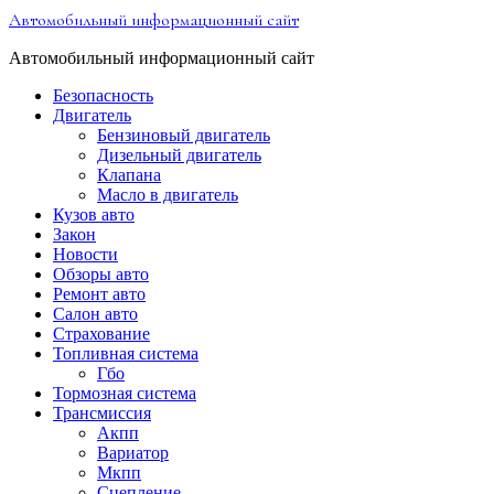
Перейти
Автомобильный информационный сайт
к
содержимому
Автомобильный информационный сайт
Безопасность
Двигатель
Бензиновый двигатель
Дизельный двигатель
Клапана
Масло в двигатель
Кузов авто
Закон
Новости
Обзоры авто
Ремонт авто
Салон авто
Страхование
Топливная система
Гбо
Тормозная система
Трансмиссия
Акпп
Вариатор
Мкпп
Сцепление