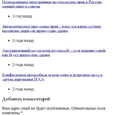
Использование иностранных водительских прав в России:
личный опыт и советы
1 год назад
Автоматическое продление прав – кому и в каких случаях
положено, порядок процедуры, сроки
2 года назад
Дистанционный медосмотр водителей – суть нововведений,
как будет проходить, сроки
2 года назад
Конфискация автомобиля за вождение в нетрезвом виде и
другие нарушения ПДД
2 года назад
Добавить комментарий
Ваш адрес email не будет опубликован.
Обязательные поля
помечены
*