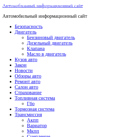
Перейти
Автомобильный информационный сайт
к
содержимому
Автомобильный информационный сайт
Безопасность
Двигатель
Бензиновый двигатель
Дизельный двигатель
Клапана
Масло в двигатель
Кузов авто
Закон
Новости
Обзоры авто
Ремонт авто
Салон авто
Страхование
Топливная система
Гбо
Тормозная система
Трансмиссия
Акпп
Вариатор
Мкпп
Сцепление