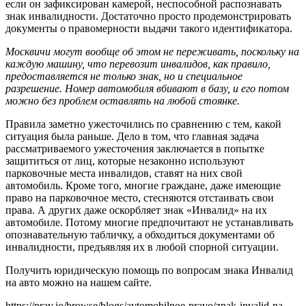
если он зафиксирован камерой, неспособной распознавать
знак инвалидности. Достаточно просто продемонстрировать
документы о правомерности выдачи такого идентификатора.
Москвичи могут вообще об этом не переживать, поскольку на
каждую машину, что перевозит инвалидов, как правило,
предоставляется не только знак, но и специальное
разрешение. Номер автомобиля вбивают в базу, и его потом
можно без проблем оставлять на любой стоянке.
Правила заметно ужесточились по сравнению с тем, какой
ситуация была раньше. Дело в том, что главная задача
рассматриваемого ужесточения заключается в попытке
защититься от лиц, которые незаконно используют
парковочные места инвалидов, ставят на них свой
автомобиль. Кроме того, многие граждане, даже имеющие
право на парковочное место, стесняются отстаивать свои
права. А других даже оскорбляет знак «Инвалид» на их
автомобиле. Потому многие предпочитают не устанавливать
опознавательную табличку, а обходиться документами об
инвалидности, предъявляя их в любой спорной ситуации.
Получить юридическую помощь по вопросам знака Инвалид
на авто можно на нашем сайте.
https://prav.io/browse/blogs/avtomobilnoe-pravo/znak-invalid-na-