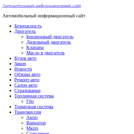
Перейти
Автомобильный информационный сайт
к
содержимому
Автомобильный информационный сайт
Безопасность
Двигатель
Бензиновый двигатель
Дизельный двигатель
Клапана
Масло в двигатель
Кузов авто
Закон
Новости
Обзоры авто
Ремонт авто
Салон авто
Страхование
Топливная система
Гбо
Тормозная система
Трансмиссия
Акпп
Вариатор
Мкпп
Сцепление