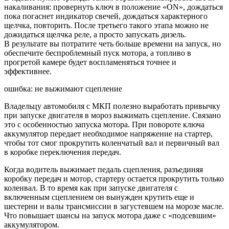
накаливания: провернуть ключ в положение «ON», дождаться
пока погаснет индикатор свечей, дождаться характерного
щелчка, повторить. После третьего такого этапа можно не
дожидаться щелчка реле, а просто запускать дизель.
В результате вы потратите четь больше времени на запуск, но
обеспечите беспроблемный пуск мотора, а топливо в
прогретой камере будет воспламеняться точнее и
эффективнее.
ошибка: не выжимают сцепление
Владельцу автомобиля с МКП полезно выработать привычку
при запуске двигателя в мороз выжимать сцепление. Связано
это с особенностью запуска мотора. При повороте ключа
аккумулятор передает необходимое напряжение на стартер,
чтобы тот смог прокрутить коленчатый вал и первичный вал
в коробке переключения передач.
Когда водитель выжимает педаль сцепления, разъединяя
коробку передач и мотор, стартеру остается прокрутить только
коленвал. В то время как при запуске двигателя с
включенным сцеплением он вынужден крутить еще и
шестерни и валы трансмиссии в загустевшем на морозе масле.
Что повышает шансы на запуск мотора даже с «подсевшим»
аккумулятором.