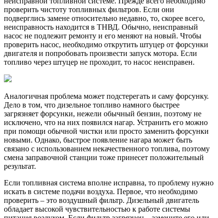
неисправной топливной системе. Прежде всего необходимо
проверить чистоту топливных фильтров. Если они
подверглись замене относительно недавно, то, скорее всего,
неисправность находится в ТНВД. Обычно, неисправный
насос не подлежит ремонту и его меняют на новый. Чтобы
проверить насос, необходимо открутить штуцер от форсунки
двигателя и попробовать произвести запуск мотора. Если
топливо через штуцер не проходит, то насос неисправен.
Аналогичная проблема может подстерегать и саму форсунку.
Дело в том, что дизельное топливо намного быстрее
загрязняет форсунки, нежели обычный бензин, поэтому не
исключено, что на них появился нагар. Устранить его можно
при помощи обычной чистки или просто заменить форсунки
новыми. Однако, быстрое появление нагара может быть
связано с использованием некачественного топлива, поэтому
смена заправочной станции тоже принесет положительный
результат.
Если топливная система вполне исправна, то проблему нужно
искать в системе подачи воздуха. Первое, что необходимо
проверить – это воздушный фильтр. Дизельный двигатель
обладает высокой чувствительностью к работе системы
питания воздухом. Если фильтр загрязнен – замените его или