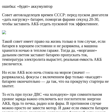
ошибка: «будят» аккумулятор
Совет автовладелецев времен СССР: перед пуском двигателя
«дать нагрузку» батарее, поморгав фарами секунд 20-30,
чтобы заставить АКБ отдать пусковой ток эффективнее.
Такой совет имеет право на жизнь только в том случае, если
батарея в хорошем состоянии и не разряжена, а машина
хранится ночью в теплом гараже. Тогда да, «моргание»
дальним светом заставит батарею пропускать ток,
температура электролита вырастет, реальная емкость АКБ
увеличится.
Но если АКБ всю ночь стояла на морозе (значит —
разряжалась), фокусы с включением фар только «высадят»
батарею окончательно — да так, что на прокрутку стартера не
хватит.
То есть при пуске ДВС «на холодную» при сомнительном
уровне заряда важно отключить все поглотители энергии
АКБ, будь то печка, радио или фары. В противном случае
можно просто не завести мотор. И даже если емкости батареи