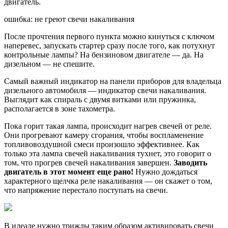
двигатель.
ошибка: не греют свечи накаливания
После прочтения первого пункта можно кинуться с ключом
наперевес, запускать стартер сразу после того, как потухнут
контрольные лампы? На бензиновом двигателе — да. На
дизельном — не спешите.
Самый важный индикатор на панели приборов для владельца
дизельного автомобиля — индикатор свечи накаливания.
Выглядит как спираль с двумя витками или пружинка,
располагается в зоне тахометра.
Пока горит такая лампа, происходит нагрев свечей от реле.
Они прогревают камеру сгорания, чтобы воспламенение
топливовоздушной смеси произошло эффективнее. Как
только эта лампа свечей накаливания тухнет, это говорит о
том, что прогрев свечей накаливания завершен.
Заводить
двигатель в этот момент еще рано!
Нужно дождаться
характерного щелчка реле накаливания — он скажет о том,
что напряжение перестало поступать на свечи.
В идеале нужно трижды таким образом активировать свечи