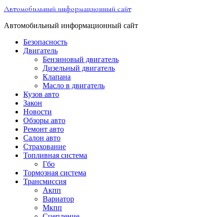
Перейти
Автомобильный информационный сайт
к
содержимому
Автомобильный информационный сайт
Безопасность
Двигатель
Бензиновый двигатель
Дизельный двигатель
Клапана
Масло в двигатель
Кузов авто
Закон
Новости
Обзоры авто
Ремонт авто
Салон авто
Страхование
Топливная система
Гбо
Тормозная система
Трансмиссия
Акпп
Вариатор
Мкпп
Сцепление