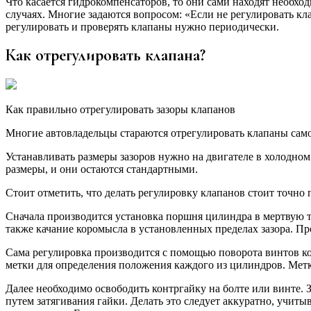
Что касается гидрокомпенсаторов, то они сами находят необх
случаях. Многие задаются вопросом: «Если не регулировать кл
регулировать и проверять клапаны нужно периодически.
Как отрегулировать клапана?
Как правильно отрегулировать зазоры клапанов
Многие автовладельцы стараются отрегулировать клапаны само
Устанавливать размеры зазоров нужно на двигателе в холодном
размеры, и они остаются стандартными.
Стоит отметить, что делать регулировку клапанов стоит точно
Сначала производится установка поршня цилиндра в мертвую то
также качание коромысла в установленных пределах зазора. П
Сама регулировка производится с помощью поворота винтов ко
метки для определения положения каждого из цилиндров. Мет
Далее необходимо освободить контргайку на болте или винте. 
путем затягивания гайки. Делать это следует аккуратно, учит