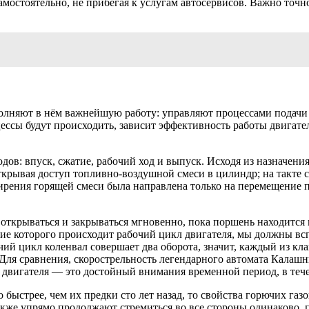
мостоятельно, не прибегая к услугам автосервисов. Важно точн
полняют в нём важнейшую работу: управляют процессами подачи
цессы будут происходить, зависит эффективность работы двигател
дов: впуск, сжатие, рабочий ход и выпуск. Исходя из назначени
открывая доступ топливно-воздушной смеси в цилиндр; на такте с
ширения горящей смеси была направлена только на перемещение 
открываться и закрываться мгновенно, пока поршень находится 
ение которого происходит рабочий цикл двигателя, мы должны в
очий цикл коленвал совершает два оборота, значит, каждый из кла
Для сравнения, скорострельность легендарного автомата Калашни
 двигателя — это достойный внимания временной период, в теч
быстрее, чем их предки сто лет назад, то свойства горючих газ
кже упрямо продолжают стремиться во все стороны одинаково, по