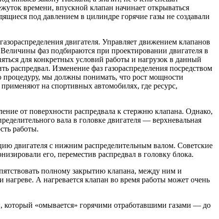
ежуток времени, впускной клапан начинает открываться
дящиеся под давлением в цилиндре горячие газы не создавали
 газораспределения двигателя. Управляет движением клапанов
. Величины фаз подбираются при проектировании двигателя в
няться для конкретных условий работы и нагрузок в данный
ть распредвал. Изменение фаз газораспределения посредством
ю процедуру, мы должны понимать, что рост мощности
, применяют на спортивных автомобилях, где ресурс,
ение от поверхности распредвала к стержню клапана. Однако,
пределительного вала в головке двигателя — верхневальная
сть работы.
цию двигателя с нижним распределительным валом. Советские
низировали его, переместив распредвал в головку блока.
епятствовать полному закрытию клапана, между ним и
 нагреве. А нагревается клапан во время работы может очень
й, который «омывается» горячими отработавшими газами — до