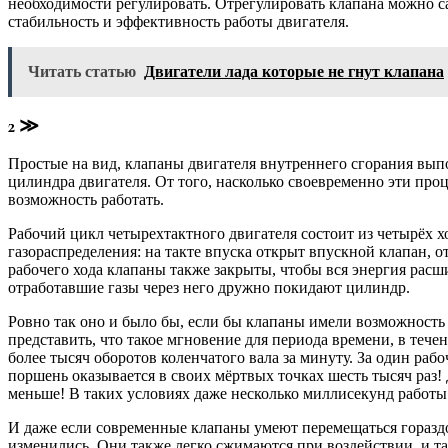
необходимости регулировать. Отрегулировать клапана можно са
стабильность и эффективность работы двигателя.
Читать статью
Двигатели лада которые не гнут клапана
2 ≫
Простые на вид, клапаны двигателя внутреннего сгорания вы
цилиндра двигателя. От того, насколько своевременно эти про
возможность работать.
Рабочий цикл четырехтактного двигателя состоит из четырёх хо
газораспределения: на такте впуска открыт впускной клапан, 
рабочего хода клапаны также закрыты, чтобы вся энергия рас
отработавшие газы через него дружно покидают цилиндр.
Ровно так оно и было бы, если бы клапаны имели возможность 
представить, что такое мгновение для периода времени, в теч
более тысяч оборотов коленчатого вала за минуту. За один раб
поршень оказывается в своих мёртвых точках шесть тысяч раз! 
меньше! В таких условиях даже несколько миллисекунд работы
И даже если современные клапаны умеют перемещаться гораздо 
изменились. Они также легко сжимаются при воздействии, и та