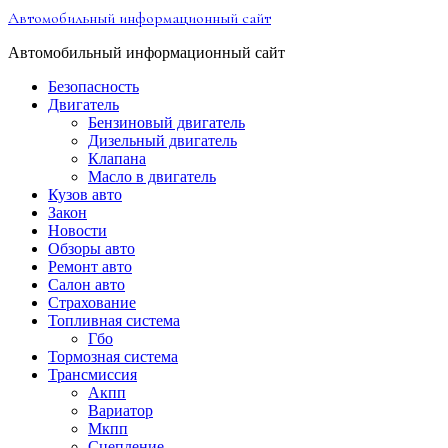
Перейти
Автомобильный информационный сайт
к
содержимому
Автомобильный информационный сайт
Безопасность
Двигатель
Бензиновый двигатель
Дизельный двигатель
Клапана
Масло в двигатель
Кузов авто
Закон
Новости
Обзоры авто
Ремонт авто
Салон авто
Страхование
Топливная система
Гбо
Тормозная система
Трансмиссия
Акпп
Вариатор
Мкпп
Сцепление