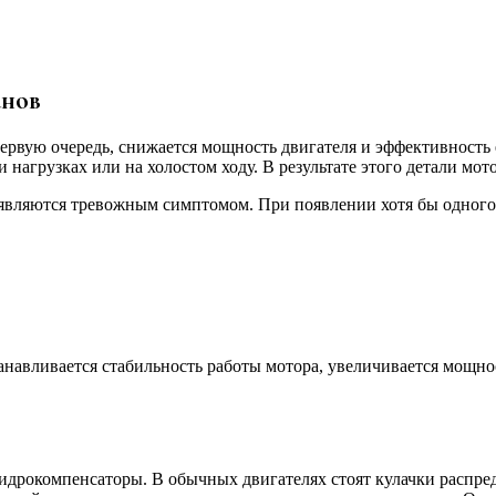
анов
 первую очередь, снижается мощность двигателя и эффективност
ри нагрузках или на холостом ходу. В результате этого детали мо
ляются тревожным симптомом. При появлении хотя бы одного и
навливается стабильность работы мотора, увеличивается мощност
дрокомпенсаторы. В обычных двигателях стоят кулачки распреде