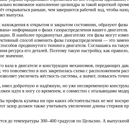
имально возможное наполнение цилиндра за такой короткий пром
т открываться раньше, чем завершится рабочий ход, чтобы нахо
акт выпуска.
х нахождения в открытом и закрытом состояниях, образуют фазы
ована» информация о фазах газораспределения вашего двигателя
тации. В наиболее продвинутых двигателях эти фазы могут изме
ктивный способ изменить фазы газораспределения — это замени
способов продвинутого тюнинга двигателя. Соглашаясь на таку
ния ресурса его деталей. Поэтому такую настройку, как правило
ое значение.
 вала в двигателе и конструкции механизмов, передающих давл
, что повсеместно в них закрепилась схема с расположением рас
зволяет увеличить жёсткость системы, а значит, повысить точно
, имел добротную и надёжную, но уже несовременную конструк
жен идти в ногу со временем, и совместно с итальянцами модер
ы профиль кулачка ни при каких обстоятельствах не мог воспр
тот зазор должен также учитывать увеличение длины стержня при
ется до температуры 300–400 градусов по Цельсию. А выпускно