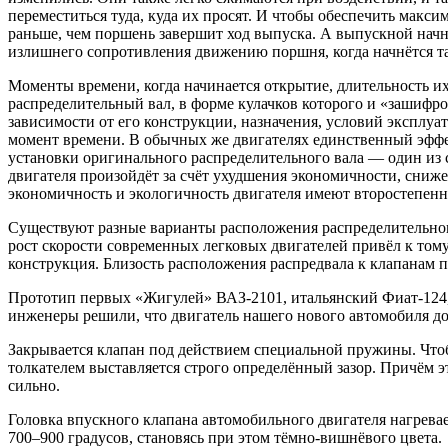
переместиться туда, куда их просят. И чтобы обеспечить макс
раньше, чем поршень завершит ход выпуска. А выпускной начнё
излишнего сопротивления движению поршня, когда начнётся т
Моменты времени, когда начинается открытие, длительность и
распределительный вал, в форме кулачков которого и «зашифр
зависимости от его конструкции, назначения, условий эксплуа
момент времени. В обычных же двигателях единственный эффе
установки оригинального распределительного вала — один из 
двигателя произойдёт за счёт ухудшения экономичности, сниже
экономичность и экологичность двигателя имеют второстепенн
Существуют разные варианты расположения распределительного
рост скорости современных легковых двигателей привёл к тому
конструкция. Близость расположения распредвала к клапанам по
Прототип первых «Жигулей» ВАЗ-2101, итальянский Фиат-124
инженеры решили, что двигатель нашего нового автомобиля дол
Закрывается клапан под действием специальной пружины. Чтоб
толкателем выставляется строго определённый зазор. Причём э
сильно.
Головка впускного клапана автомобильного двигателя нагрева
700–900 градусов, становясь при этом тёмно-вишнёвого цвета.