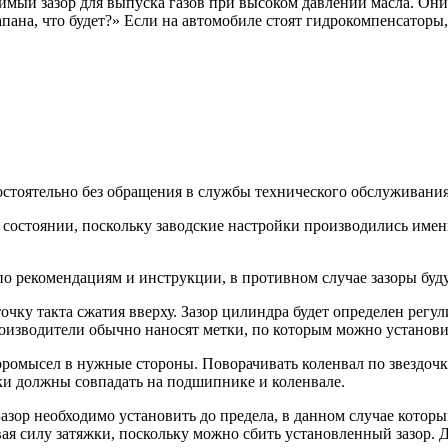
одимый зазор для выпуска газов при высоком давлении масла. О
апана, что будет?» Если на автомобиле стоят гидрокомпенсаторы
стоятельно без обращения в службы технического обслуживания
 состоянии, поскольку заводские настройки производились именн
 по рекомендациям и инструкции, в противном случае зазоры буд
чку такта сжатия вверху. Зазор цилиндра будет определен регу
роизводители обычно наносят метки, по которым можно установи
ромысел в нужные стороны. Поворачивать коленвал по звездочке
ки должны совпадать на подшипнике и коленвале.
Зазор необходимо установить до предела, в данном случае котор
ывая силу затяжки, поскольку можно сбить установленный зазор.