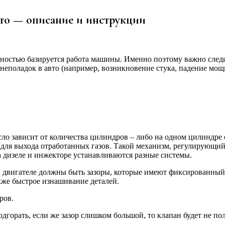
авто — описание и инструкции
олностью базируется работа машины. Именно поэтому важно следи
еполадок в авто (например, возникновение стука, падение мощн
сло зависит от количества цилиндров – либо на одном цилиндре 
а для выхода отработанных газов. Такой механизм, регулирующий
а дизеле и инжекторе устанавливаются разные системы.
а двигателе должны быть зазоры, которые имеют фиксированный
кже быстрое изнашивание деталей.
ров.
одгорать, если же зазор слишком большой, то клапан будет не по