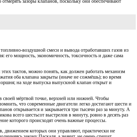
о отмерять зазоры клапанов, поскольку они обеспечивают
 топливно-воздушной смеси и вывода отработавших газов из
я: его мощность, экономичность, токсичность и даже сама
я этих тактов, можно понять, как должен работать механизм
жатия оба клапана закрыты (иначе не сожмёшь); во время
поршня; на ходе выпуска выпускной клапан открыт и
в своей мёртвой точке, верхней или нижней. Чтобы
спомнить, что современные двигатели легко достигают шести и
панов открывается и закрывается три тысячи раз за минуту. А
кова всего шестьсот выстрелов в минуту, ровно в десять раз
ение которого происходят очень важные процессы.
ов, движением которых они управляют, практически не
дчиняясь закону Паскаля, а значит, не очень спешат