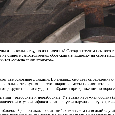
ены и насколько трудно их поменять? Сегодня изучим немного т
 не станете самостоятельно обслуживать подвеску на своей маши
ачится «замена сайлентблоков».
яет две основные функции. Во-первых, оно дает определенную 
астолько, что руками вы этот шарнир с места не сдвинете – он 
 от разрушения, гася удары и вибрации при движении по дороге
вида – разборные и неразборные. У первых наружная обойма (мет
таллической втулкой зафиксирована внутри наружной втулки, тож
локом. Для незнакомых с английским языком на всякий случай у