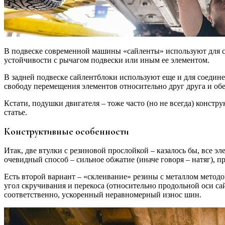
В подвеске современной машины «сайленты» используют для со
устойчивости с рычагом подвески или иным ее элементом.
В задней подвеске сайлентблоки используют еще и для соеди
свободу перемещения элементов относительно друг друга и об
Кстати, подушки двигателя – тоже часто (но не всегда) конст
статье.
Конструктивные особенности
Итак, две втулки с резиновой прослойкой – казалось бы, все э
очевидный способ – сильное обжатие (иначе говоря – натяг), п
Есть второй вариант – «склеивание» резины с металлом методо
угол скручивания и перекоса (относительно продольной оси са
соответственно, ускоренный неравномерный износ шин.