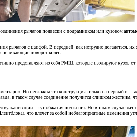
единения рычагов подвески с подрамником или кузовом автомоб
нения рычагов с цапфой. В передней, как нетрудно догадаться,
еспечивающие поворот колес.
руктивно представляют из себя РМШ, которые изолируют кузов о
лементарно. Но несложна эта конструкция только на первый взгл
равда, в таком случае соединение получится слишком жестким, чт
м вулканизации – тут обжатия почти нет. Но в таком случае жест
йлентблока), что влечет за собой неблагоприятные изменения уг