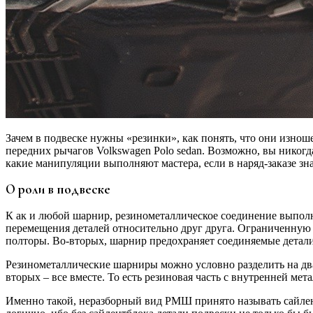
Зачем в подвеске нужны «резинки», как понять, что они изнош
передних рычагов Volkswagen Polo sedan. Возможно, вы никогда
какие манипуляции выполняют мастера, если в наряд-заказе зн
О роли в подвеске
К ак и любой шарнир, резинометаллическое соединение выполн
перемещения деталей относительно друг друга. Ограниченную н
полторы. Во-вторых, шарнир предохраняет соединяемые детали
Резинометаллические шарниры можно условно разделить на два 
вторых – все вместе. То есть резиновая часть с внутренней ме
Именно такой, неразборный вид РМШ принято называть сайлентб