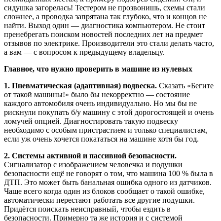
сидушка загорелась! Тестером не прозвонишь, схемы стали
сложнее, а проводка запрятана так глубоко, что и концов не
найти. Выход один — диагностика компьютером. Не стоит
пренебрегать поиском новостей последних лет на предмет
отзывов по электрике. Производители это стали делать часто,
а вам — с вопросом к предыдущему владельцу.
Главное, что нужно проверить в машине из нулевых
1. Пневматическая (адаптивная) подвеска.
Сказать «Бегите
от такой машины!» было бы некорректно — состояние
каждого автомобиля очень индивидуально. Но мы бы не
рискнули покупать б/у машину с этой дорогостоящей и очень
ломучей опцией. Диагностировать такую подвеску
необходимо с особым пристрастием и только специалистам,
если уж очень хочется покататься на машине хотя бы год.
2. Системы активной и пассивной безопасности.
Сигнализатор с изображением человечка и подушки
безопасности ещё не говорят о том, что машина 100 % была в
ДТП. Это может быть банальная ошибка одного из датчиков.
Чаще всего когда один из блоков сообщает о такой ошибке,
автоматически перестают работать все другие подушки.
Придётся поискать неисправный, чтобы ездить в
безопасности. Примерно та же история и с системой