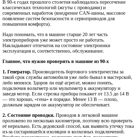
В 90-х годах прошлого столетия наблюдалось пересечение
классических технологий (жгуты с проводами) и
современных наработок (внедрение CAN-шины, массовое
появление систем безопасности и сервоприводов для
повышения комфорта).
Надо понимать, что в машине старше 20 лет часть
электроприборов уже может просто не работать.
Накладывают отпечаток на состояние электроники
эксплуатация и, соответственно, обслуживание.
Главное, что нужно проверить в машине из 90-х
1.
Генератор.
Производитель бортового электричества за
такой срок службы автомобиля уже либо бывал в мастерской,
либо менялся. Здоров ли ещё агрегат, можно понять,
подключив вольтметр или мультиметр к аккумулятору и
заведя мотор. Если стрелка прибора покажет от 13.5 до 14 В
— это хорошо, «гена» в порядке. Менее 13 В — плохо,
должным зарядом он аккумулятор не обеспечивает.
2. Состояние проводки.
Проводов в легковой машине
проложено по несколько километров, поэтому всю проверить
её нереально. Есть дедовский способ, как выявить утечку тока
из-за состарившейся изоляции и колхозных подключений.