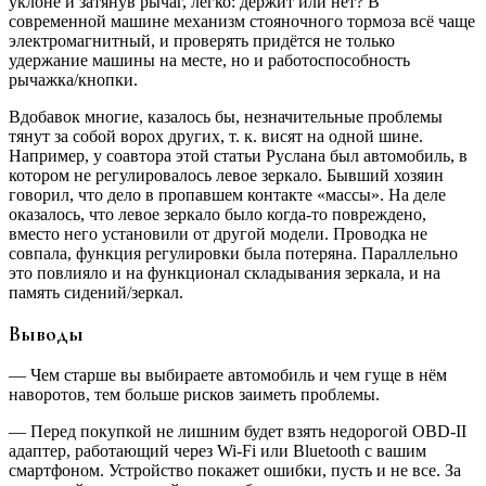
уклоне и затянув рычаг, легко: держит или нет? В
современной машине механизм стояночного тормоза всё чаще
электромагнитный, и проверять придётся не только
удержание машины на месте, но и работоспособность
рычажка/кнопки.
Вдобавок многие, казалось бы, незначительные проблемы
тянут за собой ворох других, т. к. висят на одной шине.
Например, у соавтора этой статьи Руслана был автомобиль, в
котором не регулировалось левое зеркало. Бывший хозяин
говорил, что дело в пропавшем контакте «массы». На деле
оказалось, что левое зеркало было когда-то повреждено,
вместо него установили от другой модели. Проводка не
совпала, функция регулировки была потеряна. Параллельно
это повлияло и на функционал складывания зеркала, и на
память сидений/зеркал.
Выводы
— Чем старше вы выбираете автомобиль и чем гуще в нём
наворотов, тем больше рисков заиметь проблемы.
— Перед покупкой не лишним будет взять недорогой OBD-II
адаптер, работающий через Wi-Fi или Bluetooth с вашим
смартфоном. Устройство покажет ошибки, пусть и не все. За