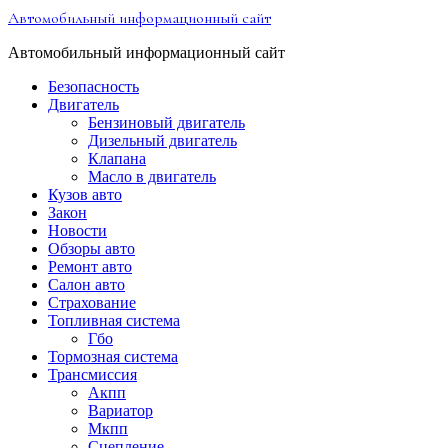
Перейти
Автомобильный информационный сайт
к
содержимому
Автомобильный информационный сайт
Безопасность
Двигатель
Бензиновый двигатель
Дизельный двигатель
Клапана
Масло в двигатель
Кузов авто
Закон
Новости
Обзоры авто
Ремонт авто
Салон авто
Страхование
Топливная система
Гбо
Тормозная система
Трансмиссия
Акпп
Вариатор
Мкпп
Сцепление