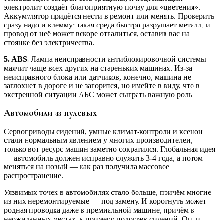
электролит создаёт благоприятную почву для «цветения».
Аккумулятор придётся нести в ремонт или менять. Проверить
сразу надо и клемму: такая среда быстро разрушает металл, и
провод от неё может вскоре отвалиться, оставив вас на
стоянке без электричества.
5. ABS.
Лампа неисправности антиблокировочной системы
маячит чаще всех других на стареньких машинах. Из-за
неисправного блока или датчиков, конечно, машина не
заглохнет в дороге и не загорится, но имейте в виду, что в
экстренной ситуации АБС может сыграть важную роль.
Автомобили из нулевых
Сервоприводы сидений, умные климат-контроли и ксенон
стали нормальным явлением у многих производителей,
только вот ресурс машин заметно сократился. Глобальная идея
— автомобиль должен исправно служить 3-4 года, а потом
меняться на новый — как раз получила массовое
распространение.
Уязвимых точек в автомобилях стало больше, причём многие
из них неремонтируемые — под замену. И коротнуть может
родная проводка даже в премиальной машине, причём в
неожиданных местах, к примеру подогрев сидений. Оп, и