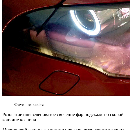
Фото: kolesa.kz
Розоватое или зеленоватое свечение фар подскажет о скорой
кончине ксенона
Моргающий свет в фарах тоже признак нездорового ксенона,