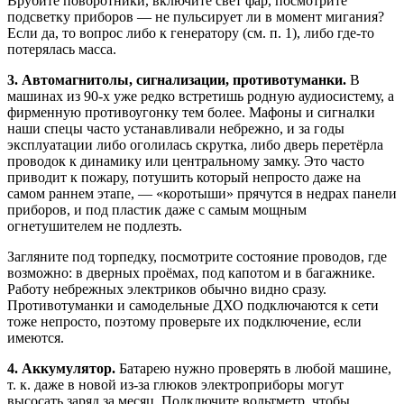
Врубите поворотники, включите свет фар, посмотрите
подсветку приборов — не пульсирует ли в момент мигания?
Если да, то вопрос либо к генератору (см. п. 1), либо где-то
потерялась масса.
3. Автомагнитолы, сигнализации, противотуманки.
В
машинах из 90-х уже редко встретишь родную аудиосистему, а
фирменную противоугонку тем более. Мафоны и сигналки
наши спецы часто устанавливали небрежно, и за годы
эксплуатации либо оголилась скрутка, либо дверь перетёрла
проводок к динамику или центральному замку. Это часто
приводит к пожару, потушить который непросто даже на
самом раннем этапе, — «коротыши» прячутся в недрах панели
приборов, и под пластик даже с самым мощным
огнетушителем не подлезть.
Загляните под торпедку, посмотрите состояние проводов, где
возможно: в дверных проёмах, под капотом и в багажнике.
Работу небрежных электриков обычно видно сразу.
Противотуманки и самодельные ДХО подключаются к сети
тоже непросто, поэтому проверьте их подключение, если
имеются.
4.
Аккумулятор.
Батарею нужно проверять в любой машине,
т. к. даже в новой из-за глюков электроприборы могут
высосать заряд за месяц. Подключите вольтметр, чтобы