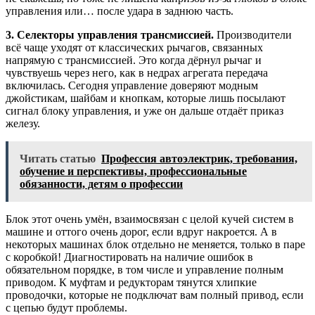
управления или… после удара в заднюю часть.
3. Селекторы управления трансмиссией.
Производители
всё чаще уходят от классических рычагов, связанных
напрямую с трансмиссией. Это когда дёрнул рычаг и
чувствуешь через него, как в недрах агрегата передача
включилась. Сегодня управление доверяют модным
джойстикам, шайбам и кнопкам, которые лишь посылают
сигнал блоку управления, и уже он дальше отдаёт приказ
железу.
Читать статью
Профессия автоэлектрик, требования,
обучение и перспективы, профессиональные
обязанности, детям о профессии
Блок этот очень умён, взаимосвязан с целой кучей систем в
машине и оттого очень дорог, если вдруг накроется. А в
некоторых машинах блок отдельно не меняется, только в паре
с коробкой! Диагностировать на наличие ошибок в
обязательном порядке, в том числе и управление полным
приводом. К муфтам и редукторам тянутся хлипкие
проводочки, которые не подключат вам полный привод, если
с цепью будут проблемы.