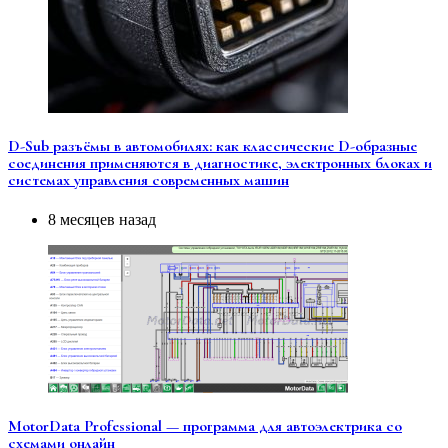
D-Sub разъёмы в автомобилях: как классические D-образные
соединения применяются в диагностике, электронных блоках и
системах управления современных машин
8 месяцев назад
MotorData Professional — программа для автоэлектрика со
схемами онлайн