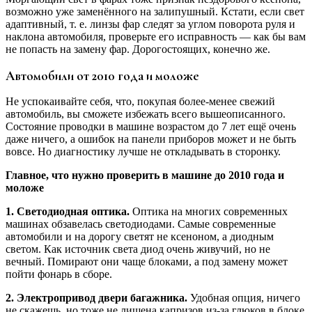
возможно уже заменённого на залипушный. Кстати, если свет
адаптивный, т. е. линзы фар следят за углом поворота руля и
наклона автомобиля, проверьте его исправность — как бы вам
не попасть на замену фар. Дорогостоящих, конечно же.
Автомобили от 2010 года и моложе
Не успокаивайте себя, что, покупая более-менее свежий
автомобиль, вы сможете избежать всего вышеописанного.
Состояние проводки в машине возрастом до 7 лет ещё очень
даже ничего, а ошибок на панели приборов может и не быть
вовсе. Но диагностику лучше не откладывать в сторонку.
Главное, что нужно проверить в машине до 2010 года и
моложе
1. Светодиодная оптика.
Оптика на многих современных
машинах обзавелась светодиодами. Самые современные
автомобили и на дорогу светят не ксеноном, а диодным
светом. Как источник света диод очень живучий, но не
вечный. Помирают они чаще блоками, а под замену может
пойти фонарь в сборе.
2. Электропривод двери багажника.
Удобная опция, ничего
не скажешь, но тоже не лишена капризов из-за глюков в блоке