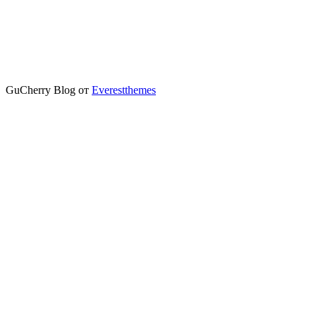
GuCherry Blog от
Everestthemes