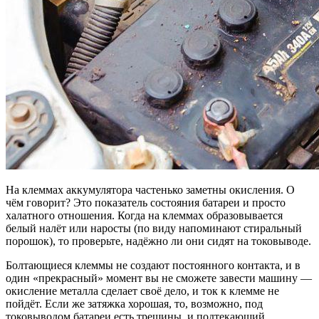
На клеммах аккумулятора частенько заметны окисления. О
чём говорит? Это показатель состояния батареи и просто
халатного отношения. Когда на клеммах образовывается
белый налёт или наросты (по виду напоминают стиральный
порошок), то проверьте, надёжно ли они сидят на токовыводе.
Болтающиеся клеммы не создают постоянного контакта, и в
один «прекрасный» момент вы не сможете завести машину —
окисление металла сделает своё дело, и ток к клемме не
пойдёт. Если же затяжка хорошая, то, возможно, под
токовыводом батареи есть трещины, и подтекающий