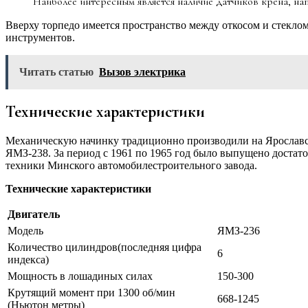
Наиболее интересным является наличие датчиков крена, нап
Вверху торпедо имеется пространство между откосом и стекло
инструментов.
Читать статью
Вызов электрика
Технические характеристики
Механическую начинку традиционно производили на Ярославс
ЯМЗ-238. За период с 1961 по 1965 год было выпущено достат
техники Минского автомобилестроительного завода.
Технические характеристики
Двигатель
Модель
ЯМЗ-236
Количество цилиндров(последняя цифра
6
индекса)
Мощность в лошадиных силах
150-300
Крутящий момент при 1300 об/мин
668-1245
(Ньютон метры)