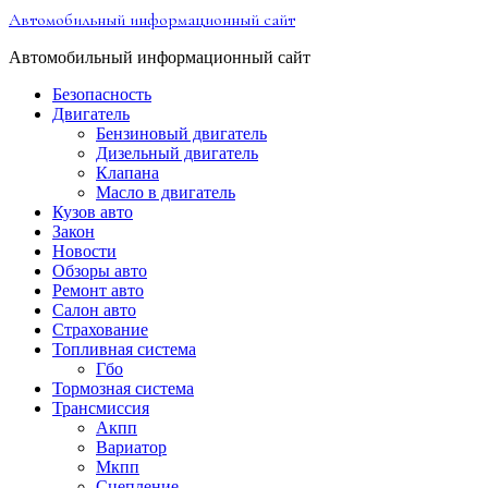
Перейти
Автомобильный информационный сайт
к
содержимому
Автомобильный информационный сайт
Безопасность
Двигатель
Бензиновый двигатель
Дизельный двигатель
Клапана
Масло в двигатель
Кузов авто
Закон
Новости
Обзоры авто
Ремонт авто
Салон авто
Страхование
Топливная система
Гбо
Тормозная система
Трансмиссия
Акпп
Вариатор
Мкпп
Сцепление