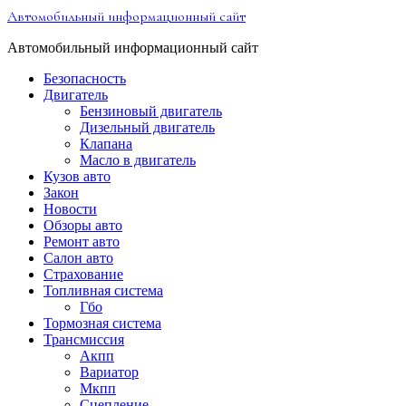
Перейти
Автомобильный информационный сайт
к
содержимому
Автомобильный информационный сайт
Безопасность
Двигатель
Бензиновый двигатель
Дизельный двигатель
Клапана
Масло в двигатель
Кузов авто
Закон
Новости
Обзоры авто
Ремонт авто
Салон авто
Страхование
Топливная система
Гбо
Тормозная система
Трансмиссия
Акпп
Вариатор
Мкпп
Сцепление