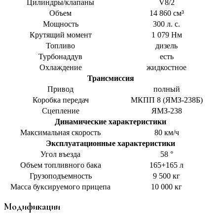
Цилиндры/клапаны
V8/2
Объем
14 860 см³
Мощность
300 л. с.
Крутящий момент
1 079 Нм
Топливо
дизель
Турбонаддув
есть
Охлаждение
жидкостное
Трансмиссия
Привод
полный
Коробка передач
МКПП 8 (ЯМЗ-238Б)
Сцепление
ЯМЗ-238
Динамические характеристики
Максимальная скорость
80 км/ч
Эксплуатационные характеристики
Угол въезда
58 °
Объем топливного бака
165+165 л
Грузоподъемность
9 500 кг
Масса буксируемого прицепа
10 000 кг
Модификации