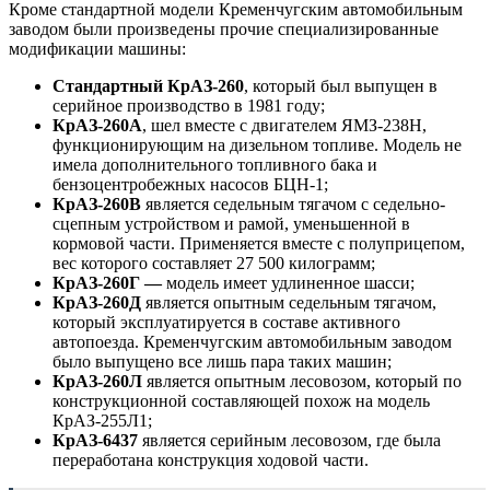
Кроме стандартной модели Кременчугским автомобильным
заводом были произведены прочие специализированные
модификации машины:
Стандартный КрАЗ-260
, который был выпущен в
серийное производство в 1981 году;
КрАЗ-260А
, шел вместе с двигателем ЯМЗ-238Н,
функционирующим на дизельном топливе. Модель не
имела дополнительного топливного бака и
бензоцентробежных насосов БЦН-1;
КрАЗ-260В
является седельным тягачом с седельно-
сцепным устройством и рамой, уменьшенной в
кормовой части. Применяется вместе с полуприцепом,
вес которого составляет 27 500 килограмм;
КрАЗ-260Г —
модель имеет удлиненное шасси;
КрАЗ-260Д
является опытным седельным тягачом,
который эксплуатируется в составе активного
автопоезда. Кременчугским автомобильным заводом
было выпущено все лишь пара таких машин;
КрАЗ-260Л
является опытным лесовозом, который по
конструкционной составляющей похож на модель
КрАЗ-255Л1;
КрАЗ-6437
является серийным лесовозом, где была
переработана конструкция ходовой части.