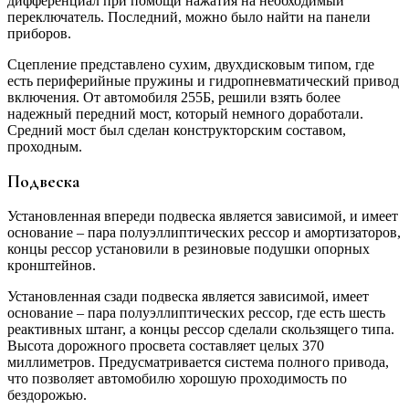
дифференциал при помощи нажатия на необходимый
переключатель. Последний, можно было найти на панели
приборов.
Сцепление представлено сухим, двухдисковым типом, где
есть периферийные пружины и гидропневматический привод
включения. От автомобиля 255Б, решили взять более
надежный передний мост, который немного доработали.
Средний мост был сделан конструкторским составом,
проходным.
Подвеска
Установленная впереди подвеска является зависимой, и имеет
основание – пара полуэллиптических рессор и амортизаторов,
концы рессор установили в резиновые подушки опорных
кронштейнов.
Установленная сзади подвеска является зависимой, имеет
основание – пара полуэллиптических рессор, где есть шесть
реактивных штанг, а концы рессор сделали скользящего типа.
Высота дорожного просвета составляет целых 370
миллиметров. Предусматривается система полного привода,
что позволяет автомобилю хорошую проходимость по
бездорожью.